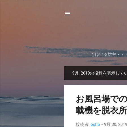
もばいる坊主・・
9月, 2019の投稿を表示して
投
稿
お風呂場でのメモ
載機を脱衣
投稿者:
osho
-
9月 30, 201