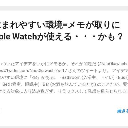
-Visさんの方がややセンスが良く、PDA工房さんはよりマニアックな
、PDA向けというそれだけでニッチなジャンルの製品を扱う、ユー
お店でした。確かVis-a-Visさんの方が後発で、新しいお店がで
とは違うセンスのWebサイトを眺めていた記憶があります。 ただ、
まれやすい環境=メモが取りに
くて。やっぱあれなんですよ、iPhone使っていると保護シートと
ple Watchが使える・・・かも？
うんですよ（保護シートもAmazonで下手すると200円とかで手
Phoneの最も良い点であり、しかしガジェッターにとっては知らぬ
在なのです。 しかし、遠くない将来、Cosmo Communicator
9
店共何かしら対応製品を出してくるんじゃないかと勝手に期待し
んですけど、他にもねぇ、色々あるんじゃないかと。Jemini PD
いついたアイデアをいかにメモるか、それが問題だ @NaoOkawach
抹の不安はありますが。 両店共にセピア色に美しく飾られた思い
tps://twitter.com/NaoOkawachi?s=17 さんのツイートより。 アイ
やすい環境に「4B」がある。 ･Bathroom (入浴中、トイレ) ･Bus 
 ･Bed (寝室、睡眠中) ･Bar (お酒を飲んでいるとき) のことだが、
考える対象に入り込み過ぎず、リラックスして発想を巡らせられる
良いということ。煮詰まったら「4B」で、俯瞰して考えてみよう —
oko OKAWACHI / ideafund (@NaoOkawachi) September 22, 2019
続き
然別のことをしていると、色々思いつきます。私の場合に一番思い
はお経を読んでいる時。それもお檀家さん宅で。お寺で読んでいる
不思議と何も思いつかない。 お檀家さん宅で読んでいる時の方が若