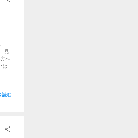
でも
、文
す回数
きくな
です
ぇ。
、
か、見
の方へ
とは
「常
 これ
を読む
にく
もし
密コ
ない