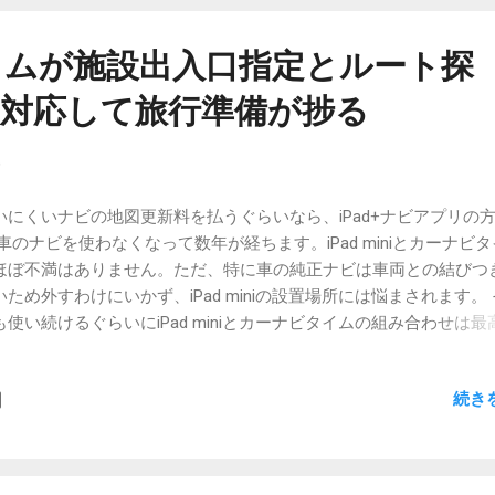
ら集中力が高まっているように思います。集中力を高めた時に、全
ないことのアイデアが降ってくるのかもしれません。私の場合は。
イムが施設出入口指定とルート探
、お風呂や、今まさに寝入る瞬間というのも、神様が降りてくる時
ます。よく分かりませんが、自分なりに思いつきやすいタイミング
に対応して旅行準備が捗る
々意識しておいた方がよさそうですね。 思いついたアイデアは記録
くてはなりません。メモです。メモしないとすぐに忘れます。何し
9
ことをしている時ですから、そのことばかりに意識を割いていられ
況。 上のツイートへのリプライで、@junx2washinda
いにくいナビの地図更新料を払うぐらいなら、iPad+ナビアプリの
tps://twitter.com/junx2washinda?s=17 さんがこんなことをツイ
 車のナビを使わなくなって数年が経ちます。iPad miniとカーナビ
ました。 バスルームで塗れても大丈夫メモ帳とかいろいろ試しまし
ほぼ不満はありません。ただ、特に車の純正ナビは車両との結びつ
、 最終的にドア開けた脇の壁にホワイトボードを掛けてあります。
いため外すわけにいかず、iPad miniの設置場所には悩まされます。
ら、即記入(・ω・)ノ あと、記入するまでに思いついた内容を個数
も使い続けるぐらいにiPad miniとカーナビタイムの組み合わせは最
たりして、 「3個…3個…」ってぼそぼそ言ってると、 3つ共ちゃん
。車載ナビっぽい画面と操作感、これが何気に大切です。そしてCarP
して記入できます☆ — じゅんじゅん@フリーランス正社員（天職/
の対応。11月ごろからCarPlay運用ができるようになる予定なので
） (@junx2washinda) September 22, 2019 お風呂で浮かんだア
続き
楽しみにしています。設置場所もCarPlayなら問題になりませんし
き留める、一つの方法です。これはす...
PhoneがあればいいのでiPad miniも不要になってしまいます。（自分
はないので私にとっての問題は継続しますが） 残された大きな問題
両のジャイロセンサーから情報を取る手段がないので、地下駐車場