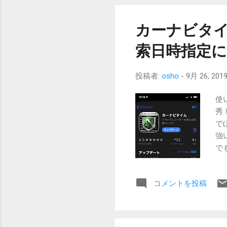
が
係
カーナビタ
も
り
索日時指定
常
な
投稿者:
osho
-
9月 26, 201
の
状
使
ht
秀
て
で
が
強
た
で
し
す
出
へ
究家
コメントを投稿
も
書
i
で
車