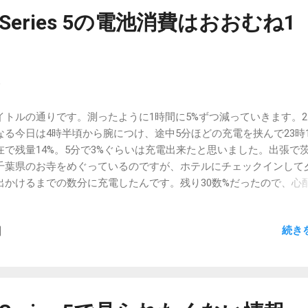
状の道を走るとどちらを向いているか分からなくなる事ぐらいでし
ch Series 5の電池消費はおおむね1
。トンネルは、とても長いトンネルであってもGPS情報をどうにか
しているようで、新し目のトンネルなら見失うこともないです。あ
んな仕組みなんでしょう。 痒いところに手の届くアップデート そ
ナビタイム。継続的にアップデートがなされていて、年間5,000円
9
料でも更新する気持ちを盛り立ててくれます。今回は施設出入口が
る場合に、どこから入るかを指定できるようになりました。また、
イトルの通りです。測ったように1時間に5%ずつ減っていきます。
出発する時間に合わせたり、到着時間に合わせてルート探索をする
なる今日は4時半頃から腕につけ、途中5分ほどの充電を挟んで23時1
できるようになり、渋滞予測情報をより活用してくれるようになり
在で残量14%。5分で3%ぐらいは充電出来たと思いました。出張で
。 出入口情報の登録されている施設を目的地として選ぶと、こんな
千葉県のお寺をめぐっているのですが、ホテルにチェックインして
どの出入口に向かうかをタップすることができます。大きな施設で
出かけるまでの数分に充電したんです。残り30数%だったので、心
入口がどこにあるかによってもルートが変わってきますから、特に
たんですね。 ほとんど増えなかったので覚悟を決めて外出したわけ
行く場所では心強いでしょう。今までは施設のWebサイトの駐車場
。 1時間ほどで夕食から戻って、案の定10%減っていて、まあこん
ージや、Google Mapのストリートビューでいちいち調べていました
続き
と。 もう2時間ぐらい持ってくれると安心なのですが、それでも起
、とても楽になります。 ルート探索日時の指定は、一度ルート探索
間はしっかり持ちそうです。Apple Watchでの通話はしていません
ら右上の歯車アイコンをタップすると出てくるメニューから行いま
ルもLINEも割とたくさん受信しました。自分の使い方としては日常
発時刻、到着時刻を設定すると、その時間帯に合わせた渋滞予測情
ったので、電池切れになる心配はギリギリなさそうです。 ワークア
...
すると、1日の電池持ちとしてはやや心配になりそう。どこかで30