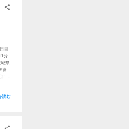
ょう
して取
れは
んなカ
強の利
複数
実際
2日目
こと
1分
まし
茨城県
具合
夕食
すと
配にな
初め
です
情報
なもん
か
を読む
きてい
して
が、メ
す。
通り
報を
ウト
分ぐら