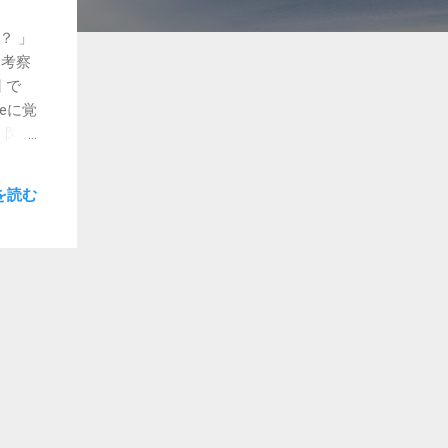
？ 」
を考察
 で
meに覚
、閃い
リと連
に入り
を読む
れを家
が気に
ので
疲れる
る日が
てく
べてみ
うで
ると思