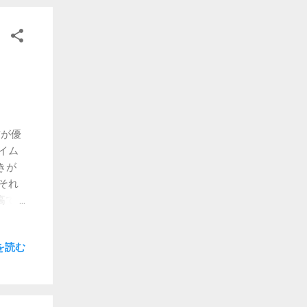
然関
で
があ
を
をし
ろ他
ない
方が優
ートされ
タイム
た
きが
 閃い
 それ
で暗示
高で
と思い
lay
転職研
、とて
イデアを
を読む
ね。
の車
は、
や螺