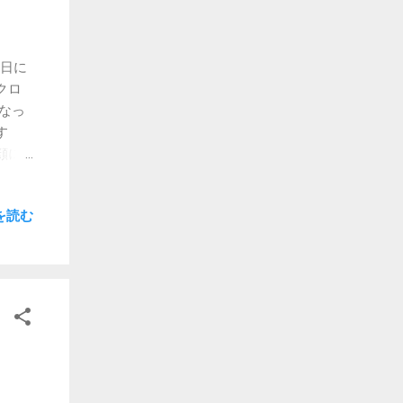
3日に
クロ
なっ
す
顔に
の部
事が
を読む
か。
いう
らず
で見
ま
ネル
ら推
が。
っぱ