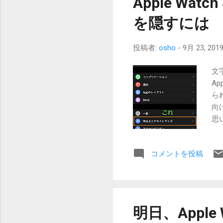
Apple Wat
い
う
を隠すには
字
は
投稿者:
osho
-
9月 23, 201
っ
が
文
腕
Ap
ら
向
思
W
に
コメントを投稿
で
い
れ
ン
で
明日、Apple 