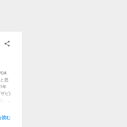
DA
たと思
1年
ザビ)
商品も
を読む
のを売