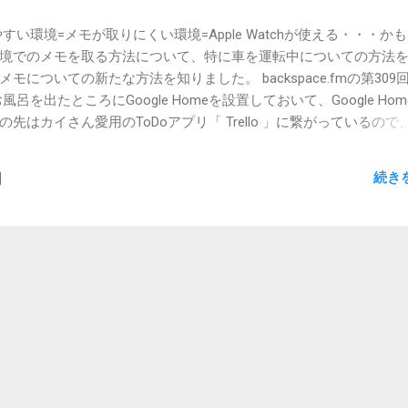
い環境=メモが取りにくい環境=Apple Watchが使える・・・かも
境でのメモを取る方法について、特に車を運転中についての方法
についての新たな方法を知りました。 backspace.fmの第309回
呂を出たところにGoogle Homeを設置しておいて、Google Ho
先はカイさん愛用のToDoアプリ「 Trello 」に繋がっているので
とはまずないでしょう。 AlexaもAlexaリストが外部ToDoアプ
ているToDoアプリが対象になっていればAlexas搭載機も選択肢
続き
いう、コンセントにパコっと挿すだけの単なる箱も登場しましたから、あ
のメモ問題は解決できるかもしれません。家族の前で発声するの
はもう平気だ。 ただいま予約受付中で11月14日の発売。この手のも
変な金欠状態にあるので手が出せません。まだお風呂にゆっくり
いいアイデアが生まれることもないだろうと言い聞かせて、買え
す。 脱いだズボンの中に入っているiPhoneがHey!Siriに反応し
しないんですよね。なんでだろう。機嫌を損ねてる？ と思って調
7世代機以外は、電源に繋いでいないとHey!Siriには反応しないんだそ
るのか。誤動作が多すぎたんでしょうか。お金かけずに実現でき