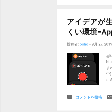
っているものの、Vis-a
ありました。何れにしても
にとっては他に替わりのない
だなぁと、PDA工房さん
アイデアが生
どちらのお店ともご縁がな
くい環境=Ap
以外は何も買わなくなっちゃ
ちゃいます。）。それがi
気を抜かれてしまう恐ろしい存
投稿者:
osho
-
9月 27, 201
になった暁には、きっと両
す。液晶保護シートはもちろ
思
には何も出ていないので一
ht
るのですが、特にVis-a-V...
まれ
中)
に
が
Na
コメントを投稿
全
の
は