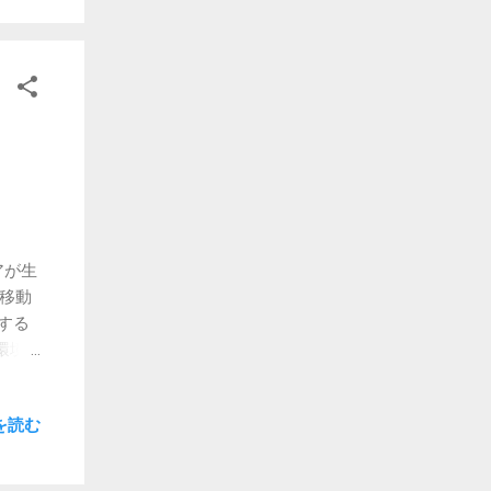
傾向が
ザー
きたん
最近は
ケース
に入っ
間に毒
が発売
ていま
A向け
i
出があ
デアが生
(移動
要する
環境
 そう。
を読む
つく
時に
干な