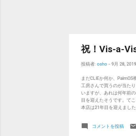
祝！Vis-a-V
投稿者:
osho
-
9月 28, 201
まだCLIEか何か、Palm
工房さんで買うのが当たり前で
いますが、あれは何年前のこ
目を迎えたそうです。てことは
本店は21年目を迎えました。
対象です。[店員S中] クーポ
https://t.co/Lf1HjVZ
コメントを投稿
September 28, 20