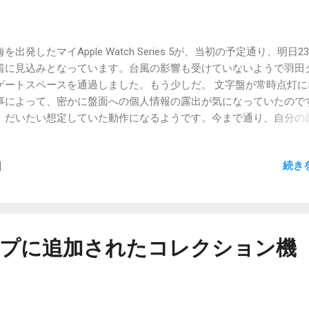
9
を出発したマイApple Watch Series 5が、当初の予定通り、明日2
着に見込みとなっています。台風の影響も受けていないようで羽田
ゲートスペースを通過しました。もう少しだ。 文字盤が常時点灯に
事によって、密かに盤面への個人情報の露出が気になっていたので
、だいたい想定していた動作になるようです。今まで通り、自分の
けて手首をひねるとそうした情報が表示されるとのこと。普段はそ
だけ消えているのかな？ 通知の受け方はについてはまだ言及した記
続き
りません。あまりに当たり前に感じる動作になっているのでしょう
はり手首をひねると表示されるのかな。そうしないと、自分が見な
に通知の表示が終わってしまうことが頻発します。でも、手首ひね
見たい場合もあるんですよね。会議中は視線をちょっと落とすだけ
い。時計を気にする仕草は、時間を気にしていると思われてしまい
のマップに追加されたコレクション機
。あまりよくない。視線移動だけに留めたいです。コントロールパ
らサクッと切り替えられるといいなぁ。誰も言及していないことか
できるのは、そんな気の利いた事にはなっていない、という事です
れにしても明日になれば疑問は全て解消されます。電池持ちも、や