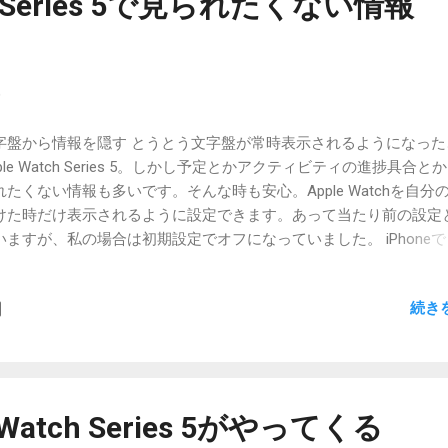
ch Series 5で見られたくない情報
充電の時間が取れれば安心できると思います。 今後のアップデート
ちょっと改善されないかなぁと、淡い期待を寄せておきます。 でも
盤が常に見えているというのはやはり良いですよ。1日に手首を返
かなり減ったと思います。そしてSeries 3と比べて画面サイズも大
9
ているのが、老眼が始まった目にはとても見やすいです。私は40m
それを十分実感しています。44mだともっと見やすいんでしょうね
字盤から情報を隠す とうとう文字盤が常時表示されるようになった
も手首も細いので、44mは合わないんです。ちょっと残念。
ple Watch Series 5。しかし予定とかアクティビティの進捗具合と
れたくない情報も多いです。そんな時も安心。Apple Watchを自分
けた時だけ表示されるように設定できます。あって当たり前の設定
いますが、私の場合は初期設定でオフになっていました。 iPhoneで
atchアプリを開き、「明るさとテキストサイズ」をタップします。 
オン」をタップ。 「機密コンプリケーションを非表示」をタップ。
続き
設定完了です。こんなところで設定するのか、というぐらい分かり
ところにありますが、今後他の設定と合わせて場所が調整されるか
ませんね。初回起動時に行う設定に含めて欲しいぐらいですが、機
プリケーションなんて言われても、初めて使う人には意味が分から
しょうし、難しいところです。
Watch Series 5がやってくる