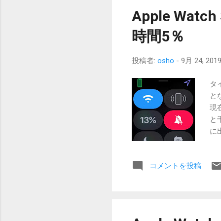
旋
Apple Wat
か
得
時間5％
ど
ー
投稿者:
osho
-
9月 24, 201
用
あ
タ
に
と
が
現
た
と
に
に
出
っ
て
が
ペ
コメントを投稿
か
ら
る
か
ー
出
だ
使っ
を