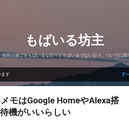
スキップしてメイン コンテンツに移動
もばいる坊主
・和尚の過ごすもばいるな日々ともばいるでない日々。ついでに陸
います
す
はGoogle HomeやAlexa搭
所待機がいいらしい
9