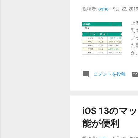
投稿者:
osho
-
9月 22, 201
上海
到
ノ
た
が
向
分
コメントを投稿
あ
や
ち
に
た
iOS 13
す
か
能が便利
測
何