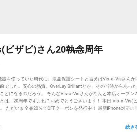
is(ビザビ)さん20
執念
周年
9
OS機器を使っていた時代に、液晶保護シートと言えばVis-a-VisさんかP
した。安心の品質。OverLay Brilliantとか、その当時からあっ
とになるのだろう。 そんなVis-a-Visさんがなんと本店オープン2
、20周年ですよね？おめでとうございます！ 本日 Vis-a-Vis(ビ
 ただいま全品20％でOFFクーポンを発行中！ 最新iPhone対応の
ンコード：VISAVIS21 ※ご利用期限9月30日9時59分まで
AJg #miyavix — 株式会社ミヤビックス☆ビザビ事業部 (@visavis_miyavix)
続き
19 私の勝手な印象では、Vis-a-VisさんとPDA工房さんって、似たようなも