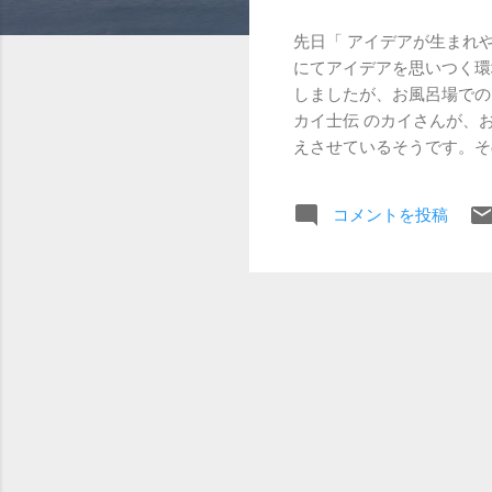
先日「 アイデアが生まれやす
にてアイデアを思いつく環
しましたが、お風呂場でのメモ
カイ士伝 のカイさんが、お風
えさせているそうです。その
たアイデアを思い出し損ねるこ
携可能なようですので、使っ
コメントを投稿
ます。echo flexと
中に配置すれば、家の中で
ならなければですが。 私
は安いけれど、ただいま大
季節ではないので、きっと
来るのをじっと待つことにしま
れればいいんですが、反応
たら、iPhone6s世代と
す。なぜそんな制限をかけ
ったのに、残念。