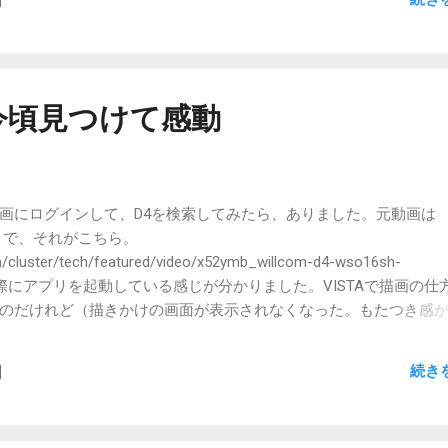
今頃見つけて感動
8
画にログインして、D4を検索してみたら、ありました。元動画は
てことで、それがこちら。
m/cluster/tech/featured/video/x52ymb_willcom-d4-wso16sh-
うやく実際にアプリを起動している感じが分かりました。VISTAで描画の仕
のだけれど（描きかけの画面が表示されなくなった。もたつき感
ていたのだけれど）、そうでもないのかな。XPよりはすっきりし
は問題外として。 文字がちっちゃいねー 即DPIを大きくしなくちゃ
続き
Iを変えるとボタンの文字が入りくらなくて欠けたりしましたが、VIS
きました。その辺りも期待です。なにぶんVISTA搭載機が周りにな
。 解像度は実用的なサイズなので（1024x600）、X01HTみたい