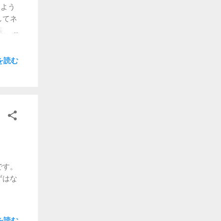
メイ
るよう
に、
してネ
にセ
張、そ
取るの
れるよ
を読む
物理的
たよう
ちょ
ップの
感じま
反応の
あれ
に優れ
れて
です。
すが
ずはな
大丈
した
なか
良いマ
を読む