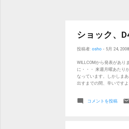
らない。不満があれば2年
価格も、クレードルが2万
ますが、やはり日本...
ショック、D
投稿者:
osho
-
5月 24, 200
WILLCOMから発表があ
に・・・ 来週月曜あたり
なっています。しかしまあ
出すまでの間、辛いですよ
コメントを投稿