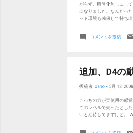
流れ。 nPOPsなどでの
がらず、暗号化無しにして
ンのアドレス用に作成する
になりました。なんだった
SMTPアカウントは必ず
ット環境も確保して持ち出し
ットしておけば、相手には
の上での講演となれば、周り
には勇気がいりましたが、
コメントを投稿
うです。 X01HTより
な画面サイズが小さいとど
に感じました。 ノートP
うど良いサイズかも。しか
予感です。 あとは日本語
追加、D4の
した。標準のシステムでは
鈍さがストレスに。インライ
投稿者:
osho
-
5月 12, 200
ばなぁ...SL-C320
たマシンなのに、肝心の漢
こっちの方が実使用の感覚
るんでしょうか。出張から
このレベルで売ったとした
に減るペースが早くなって
いと期待してますけど。 Willcom D
夫そうです。 ただやはり
からなおさらです。理想は
悩ましいです。 ひさしぶ
コメントを投稿