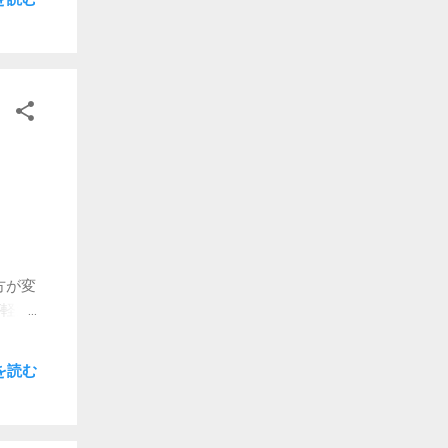
方が変
が軽減
てるか
なら
を読む
TAは
いの
に使う