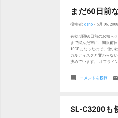
機能によって縦横切り替え
すが、横のままで十分に使
まだ60日前な
ど、メモはハードキーを使
のもたつきがとても嫌い。
投稿者:
osho
-
5月 06, 200
スなら良いって事にもなり
Windowsメール（かな？
有効期限60日前のお知ら
速いです。秀丸とShurike
まで悩んだ末に、期限前日ぐ
わけではないからきっと大丈夫
10GBになったので、使
いいけれども。2007か
カルディスクと変わらない
り気にならないかな。 動
決めています。 オフライン
な。批判的な意見ばかり見
作られますから、自動的に
ね。...
しくなって、数日前のデータ
コメントを投稿
めて、再度開始することで
ルiDisk.sparsebu
なりません。容量食います
とがあります。 よりによ
た・・・ そのあたり、一
SL-C320
iDiskを活用出来てい