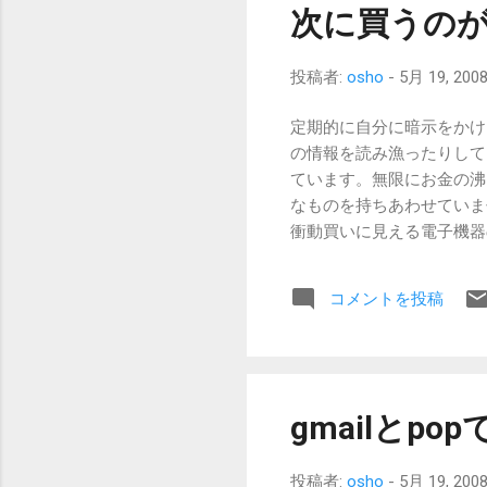
次に買うのが
投稿者:
osho
-
5月 19, 200
定期的に自分に暗示をかけ
の情報を読み漁ったりして
ています。無限にお金の沸
なものを持ちあわせていま
衝動買いに見える電子機器
う行動なのです。その時に
断であるのですから、売り
コメントを投稿
にくさがあったりして、常
を願っていますが、油断は出
割賦割引を考慮しなければ
らいなものかなぁ。 ちょ
も。 そんなわけで、D4でな
gmailとp
Windowsであること。
VGA解像度はかなりいけてま
投稿者:
osho
-
5月 19, 200