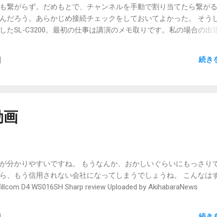
受信の設定は、gmail着信専用アドレス用に作っておくが、送信設定は
も繋がらず。だめもとで、チャンネルを手動で割り当てたら繋が
。（差出人、SMTPアカウントなど） で、送信するだけ。 ちなみ
んだろう。あらかじめ接続チェックをしておいてよかった。 そう
しも送信用のアドレスでなくても良いです。差出人さえメインのもの
たSL-C3200。最初の仕事は講演のメモ取りです。私の場合の出
そのアドレスからの着信に見えます。ヘッダを見ると分かる...
は当然お坊さんばかり。その中でSL-C3200を取り出してメモを
やってみました。いったん取り出して使いはじめれば、周りも慣
続き
も画面が大きいのがたまらなく快適ですね。解像度の問題ではなくて、
うしても目が疲れ、結果肩に来たりします。それが幾分緩和され
Cでメモ取りするのは、今度は却って大きすぎて疲れそうですから、
しキーの間隔は広すぎます。もうほんの少し狭いとさらに効率ア
変換の効率の悪さが目につきました。これははっきりとストレスを
動画
明らかに力不足。代替としてanthyを入れてますが、今度は微妙な
ン変換でないのもやりずらいです。 Pocket Atokのザウルス版が
8
0も生産完了ということで、望むべくもないですが。これほどテキスト打ち
字変換が御粗末だなんて。 ザウルス用anthyって、最近もメンテさ
が分かりやすいですね。 もうなんか、おかしいぐらいにもっさり
帰ったら調べてみよう。 バッテリーは、購入して2年になるのでさ
ら、もう信用されない会社になってしまうでしょうね。 こんなは
いますが、無線LANさえ使わなければ、一泊二日メモしまくっても
4 WS016SH Sharp review Uploaded by AkihabaraNews
、荷物にはなりますね。今回は念のためACアダプターも持ってきま
x01HTで完結させることですね。でも画面ちっちゃいしなぁ。なか
りに使ってみて、やはり次期種を見ずしての生産完了は残念です。
続き