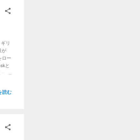
ようで
けれ
り替え
デバイ
と
よりは
リギリ
ど重い
量が
速くて
をロー
、あま
skと
いか
ピーが
すよ
がおか
期をや
を読む
ローカ
しては
したこ
まし
心して
ど安定