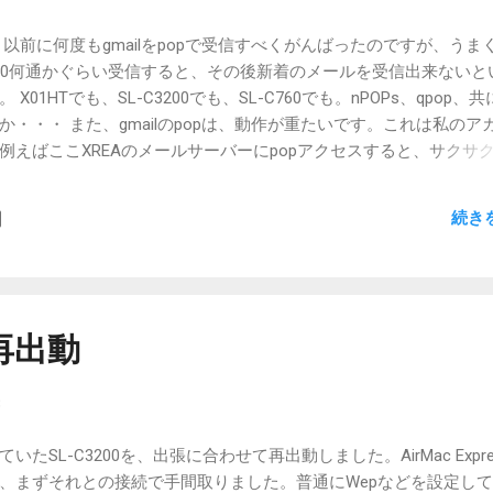
ルコム回線と抱き合わせと考えると、別な回線を用意しなくても良
軽減される やっぱりATOKが・・・ チルト機構はタッチタイプへ
以前に何度もgmailをpopで受信すべくがんばったのですが、うま
はD4でこれだけ出来ればと言う希望ですね。 Gyaoまでは要求し
00何通かぐらい受信すると、その後新着のメールを受信出来ないと
ーズに再生されたら良いなぁ。 スリープ時の電力消費が少ないと良い
01HTでも、SL-C3200でも、SL-C760でも。nPOPs、qpop、
だと良いなぁ。 夏場に熱くて持てないって事がないと良いなぁ。 
・・・ また、gmailのpopは、動作が重たいです。これは私のア
ましくない程度の駆動音だと良いなぁ。 うまいことしてかな打ち
例えばここXREAのメールサーバーにpopアクセスすると、サクサ
意味は無いエントリーです。予約がそろそろ始まるはずだけれど、
ilはまるで低速回線でアクセスしているかのような感じを受けます。
をしなくてはなら...
ってしまうんでしょうか。 そのあたりを解決するべく策を考えて
続き
ました。まず前提の話。gmailは、迷惑メールフィルタとしての役
ルを読むため、ですね。基本的にはXREAサーバー上にあるメール
るのもそちらです。ですから、返信するときの差出人アドレスは
 で。XREAサーバーから直接受信すると迷惑メールがものすごいので
たgmailサーバーからnPOPsなりで受信したいというのが本題。
を再出動
るいよ。 受信の流れ。 XREAサーバーにメール着信。 同時にgma
着信。 迷惑メールフィルタで選別。 gmailフィルタでダイレクトメー
8
する必要のないものをフィルタリング。 フィルタリングをかいく
s送信。 同じメールを、XREAの別アドレスに転送（こちらはgmail
SL-C3200を、出張に合わせて再出動しました。AirMac Expre
OPs、qpopなどで、このアドレスを受信するように設定。 万歳。 
、まずそれとの接続で手間取りました。普通にWepなどを設定し