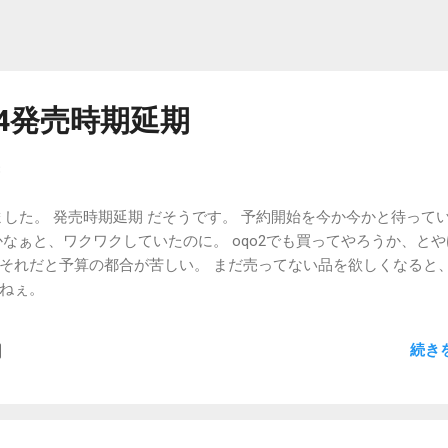
後にUSBで繋げればいいですし。外付けという点ではOQOと変わら
円とすると、2年縛りで購入しても11万円台と、差があまり無くな
4発売時期延期
8
りました。 発売時期延期 だそうです。 予約開始を今か今かと待って
かなぁと、ワクワクしていたのに。 oqo2でも買ってやろうか、と
それだと予算の都合が苦しい。 まだ売ってない品を欲しくなると
ねぇ。
続き