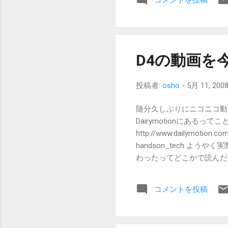
シンなのに...
D4の動画を
投稿者:
osho
-
5月 11, 200
随分久しぶりにニコニコ動
Dairymotionにあるっ
http://www.dailymotion.co
handson_tech よ
わったってどこかで読んだ
される。ってことだと思っ
も。WMの描きかけっぷり
コメントを投稿
ないかな。XPの場合はDP
そういうことが無いとも聞
で確認のしようがありません