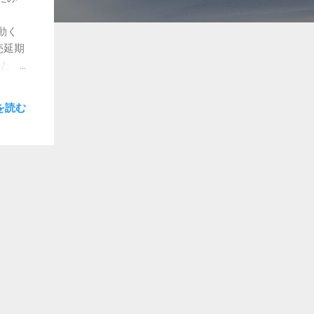
い動く
売延期
またさ
。
らラス
を読む
物の、
すでに
っ
安く、
ぐらい
del
実機が
んと反
は問題
ジュー
のです
えば困