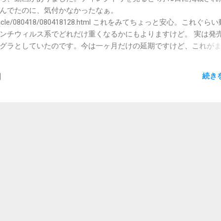
んでたのに、気付かなかったなぁ。
co.jp/article/080418/080418128.html これをみてちょっと安心。これぐら
ンチウィルス系でどれだけ重くなるかにもよりますけど。 実は発
ラグラとしていたのです。今は一ヶ月だけの延期ですけど、これが
れません。昨日はexpansysを除いて真剣に考え込んでいました
在庫販売に入っているという記述で、次回入荷はないとのこと。買うな
続き
えたこともあるらしいので今の7万円台の価格は悔しい部分がある
うと思うと焦ります。 しかしにちゃんねるの関連スレによれば、
状況とのこと。大容量バッテリも高額。model 02用よりも高い
と、本体は倍の価格でも、model 02の方がランニングコストが
では安心感も伴って、長く使えそうです。ニュースサイトの動画
セグの視聴もmodel 01+では厳しいみたいだし。 じゃあD4とmo
と、重量差はさらに縮まります。ファンの音、熱に関しても、D4は
られませんが、atom搭載である分だけ有利なはずで、それがちゃ
す。 サイズはまだmodel 02の方が小さいですが、私の使い方で
れよりも他の部分の、例えばワンセグが見れる、録れる、通信モ
ットが大きそうです。 OQO買うならe-mobileと決め込んでいる
、ついに我が家も圏内に！）、別にWILLCOM回線で困らないと言