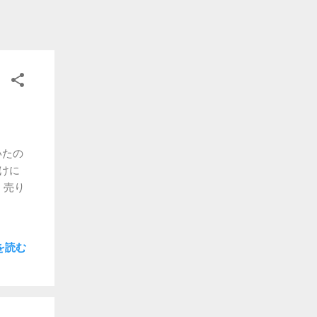
ない。
ってき
いたの
やけに
、売り
を読む