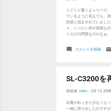
らすでに持っている ウィ
余分に出費している感覚も
くどくど書くよシリーズ。 
をつないでくれている あと
ているように見えても、2
れど、YouTubeがスム
症状に悩まされていました。 X
タッチタイプが可能なキー
メ。いったい何が原因なのか
線で使っても隣の人にやか
トだけの問題なのかなぁ。
出来ればいいなぁ。 特に
信が進むのですが、gma
まりそうな時期に３日も留守
に規模が違うから、遅くな
コメントを投稿
ですが、ようやく思いつき
です。あとは携帯からメー
スがメインであり、公にす
@gmailだと困ります。
な迷惑メールフィルタを備え
SL-C3200
の解決策は、以下の通り。 ず
転送がかかる。 gmailに
投稿者:
osho
-
5月 15, 200
メルマガなど、出先で受信
メールのみ、X01HTへmm
出番がめっきり少なくなっていた
着信専用にしておく） nP
一緒に持ち出したのですが