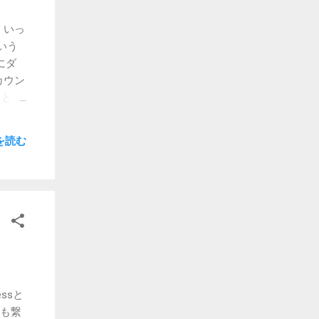
いし、
の望み
くいっ
ないけ
いう
なぁ。
共にダ
新幹
カウン
入力が
クと受
一番始
さすが
いたの
を読む
割が主
アドレ
、
、強力
私なり
ilに
ルや
ぐった
からの
ssと
送信の
ても繋