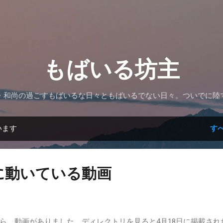
スキップしてメイン コンテンツに移動
もばいる坊主
・和尚の過ごすもばいるな日々ともばいるでない日々。ついでに陸
います
す
に動いている動画
8
ら、動画がありました。ディレクトリを見ると4月18日に掲載され