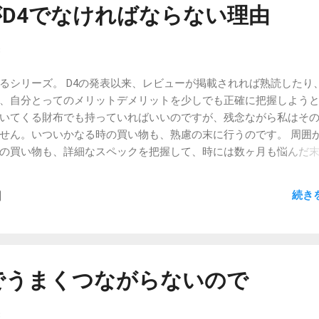
D4でなければならない理由
8
るシリーズ。 D4の発表以来、レビューが掲載されれば熟読したり、
、自分とってのメリットデメリットを少しでも正確に把握しよう
いてくる財布でも持っていればいいのですが、残念ながら私はそ
せん。いついかなる時の買い物も、熟慮の末に行うのです。 周囲
の買い物も、詳細なスペックを把握して、時には数ヶ月も悩んだ
は迷いもせずに買っているように見えるでしょうが、散々迷った
場に行ってから悩んだりはしないのです。 それでも、想定とは違
続き
用するには至らないこともままあります。D4がそういう機械でな
来ません。CPU性能はギリギリです。oqo model2だってウィル
、似たような金額で買えます。サイズも小さいし。電池の持ちは
っとでも持ちが良ければそれだけでもD4のアドバンテージになりま
ければならない理由を探してみましょう。 Windows Mobileでは
opでうまくつながらないので
→なんだかんだいって、サイトが完全に見れることは重要です。Sl-C32
すが、読み込み中のまま固まるようなサイトも多い Windows Mobi
8