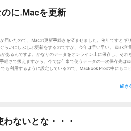
なくて済みそうです。D4はハードボタンで縦横切り替えが出来る
えそう。X01HTだと、メールやスケジュールは縦の方が見やすい
のに.Macを更新
おうとすると否応なしに横に切り替えることになります。この切
それを感じなくて済むと言うだけでもうれしいです。（横基本の
8
ますが） アプリの起動の様子が見れると言っても、ライトメール
）。重くはないアプリとは思いますが、X01HTでnPOPsを起動する
せが届いたので、.Macの更新手続きを済ませました。例年ですとギ
nとBecky!がサクサク動けばいいや。Outlookも今となってはそれほ
らいにしぶしぶ更新をするのですが、今年は早い早い。 iDisk容
と思う。思い込む。 MS Officeはどうだろう。2000は起動が
い出があるんですよ。かなりのデータをオンライン上に保存し、それ
ぁ。使うときはメールの添付ファイルを見るときぐらいでしょうから
手軽さで扱えますから、今では仕事で使うデータの一次保存先はiDi
画を見ながらそんなことを考えています。はやく予約受付始まらな
でも利用するように設定しているので、MacBook Proの中にもコ
かけるD4ですが、私の使い方だとツボにはまる可能性が高いんで
バックアップが取れていることになります。もっとも、時々同期
が見あたらなくなったりもしますけれどね。 いったんiDiskの同
続き
復旧出来ますが、この時にデスクトップに作成される「〜の古い
ndle」は、iDiskとローカルのデータの整合性が確認出来るまでは決して削除
から以前サクッと削除しまして、作りたての書類が消えていて涙
って新聞形式の「正太寺通信」だったので、再作成には時間かかり
度痛い目に遭うと自然とトラブル回避策が身につくので、今では安
0も使わないとな・・・
ます。何事も経験ですね。そうした経験をせずとも平和に運用出来るほ