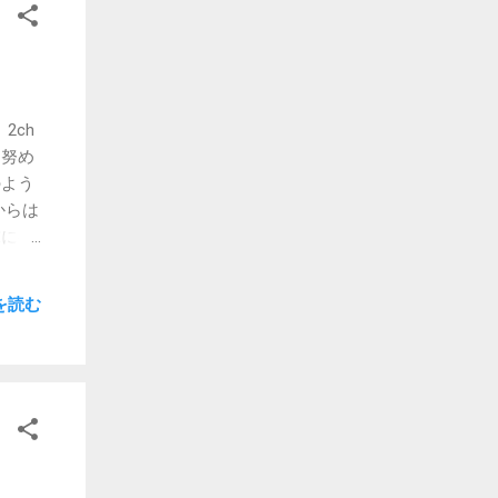
2ch
と努め
のよう
からは
末に行
末の決
う使い
を読む
いこと
コムの
同じく
すけど
なく、
00の
leな