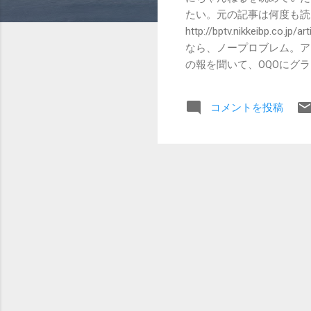
たい。元の記事は何度も読
http://bptv.nikkeibp.
なら、ノープロブレム。ア
の報を聞いて、OQOにグ
らに延びたりすると、待ちき
expansysでもすでに
コメントを投稿
トチャンス。6万円台で買
悩んでいたら無くなっちゃ
標準バッテリーは入手困難な
て・・・今後のことを考える
またバッテリなどの入手面
ストレス無く見たいしね。ワン
02を比べてみようと思う
出てないので正確には比べ
映されている可能性もありま
にならない差かな、と。そ
ル一体、というあたりのメリ
が（最新のエリアマップで