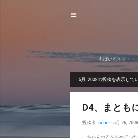
もばいる坊主・・
5月, 2008の投稿を表示して
投
稿
D4、まとも
投稿者:
osho
-
5月 26, 200
にちゃんねるを眺めていた