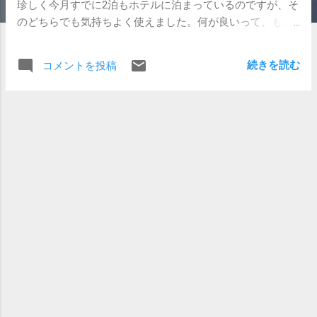
珍しく今月すでに2泊もホテルに泊まっているのですが、そ
のどちらでも気持ちよく使えました。何が良いって、もし
無線でうまく繋がらなくても、有線接続できるという安心
感がやはり良いですね。MacBookなりノートPCなりのUSB-
続きを読む
コメントを投稿
LANアダプタを認識できる機器は必要ですけれど。つまり
iOS機器だけではその安心感は享受できないと言うことで
す。 今月この先3泊ほど仕事でのホテル泊が予定されてい
ます。ホテル滞在中にLANでつないでやることといえば ぼ
け日記 を書くことがメインで、はっきりいってiPhoneのテ
ザリングで済んでしまうわけですが、あの7GB制限の枠を
消費しなくて良いのは気が楽です。 気が向けば撮影した写
真をFlickrにアップして共有かけることもありますし、そう
いうことをするとなると、テザリングがLTEで繋がれば良い
ですけど、3Gしかダメなんてなると、もう待てない体にな
ってしまっていますので、辛いです。コンラッド東京は客
室ではLTE入らなかったなぁ。（引くぐらい豪華なホテル
で、エレベーター内で外人さんにナチュラルに話しかけら
れた思い出が今も鮮明に蘇ってきます・・・。このホテル
にいる日本人は誰でも英語話せると思い込んでる勢いで話