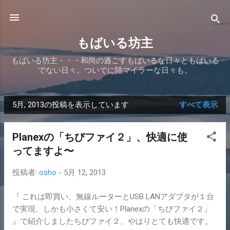
スキップしてメイン コンテンツに移動
もばいる坊主
もばいる坊主・・・和尚の過ごすもばいるな日々ともばいる
でない日々。ついでに陸マイラーな日々も。
5月, 2013の投稿を表示しています
すべて表示
投
稿
Planexの「ちびファイ２」、快適に使
ってますよ〜
投稿者:
osho
-
5月 12, 2013
『 これは即買い、無線ルーターとUSB LANアダプタが１台
で実現、しかも小さくて安い！Planexの「ちびファイ２」
』で紹介しましたちびファイ２、やはりとても快適です。