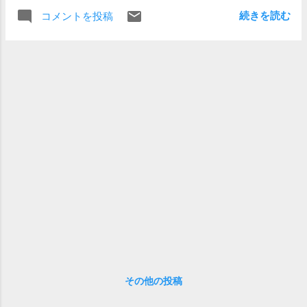
を長押し、アップルマークが消えたら離す。変な音がして
続きを読む
コメントを投稿
テストモード突入）にしてHDD SCANしたらFatalでした。
あらららら。 で、修理も高いのでハードディスク交換に挑
戦中です。 MK3006GALを買いました。30GBです。入れ替
えるだけで使えると思ってました。そしたらなんと、第３
世代まではあまりよくないそうじゃないですか。アップル
印のでないとうまく動かないんだそうな。 それでも第３世
代はまだましで、USB接続なら動きそうという情報を発
見。 しかし、未フォーマットのMK3006GALを取り付けても
PowerBookだとどうしてもハードディスクとして認識して
くれません。Win機につなげて、iPodアップデータを起動し
たら、ようやく認識してくれましたが、反応はきわめて遅
くフォーマットも出来ません。困りました。 結局、1.8inch
用の外付けケースをネット通販で注文して、いま到着待ち
です。これを使ってフォーマットしてから再チャレンジで
す。はたしてうまくいくでしょうか。どきどきどき。 ちな
みに、iPodの分解ですが、テレホンカード１枚と、ポイン
その他の投稿
トカードのような少し薄めのカードの組み合わせで、無傷
で行えました。 iPodの右側の溝に、薄めのカードを差し込