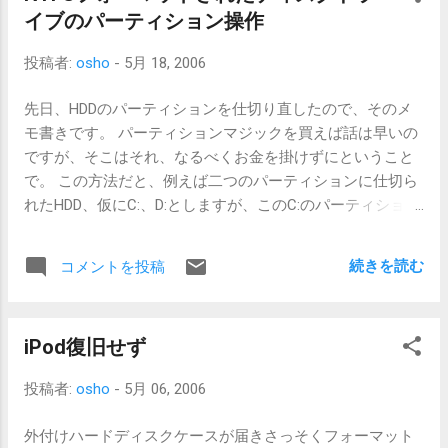
聞こえます。イコライザの設定してたっけかなぁ。地道に
イブのパーティション操作
調整する時間がないので気にしないことにしていますが、
ほんとに案外気になりませんね。そのうち慣れそうです。
投稿者:
osho
-
5月 18, 2006
私の耳なんてそんなレベルということでしょうか。これで
も中学時代は吹奏楽部だったのですけれどね。いささかシ
先日、HDDのパーティションを仕切り直したので、そのメ
ョックです。 デザインはぶっちゃけ第３世代が好みです。
モ書きです。 パーティションマジックを買えば話は早いの
タッチセンサーがたまに反応が悪くなったりしましたけれ
ですが、そこはそれ、なるべくお金を掛けずにということ
ど、好きでした。今度のはしっかり押さないといけないの
で。 この方法だと、例えば二つのパーティションに仕切ら
で力が要りますね。まだ慣れません。 そのうち慣れたら、
れたHDD、仮にC:、D:としますが、このC:のパーティション
また感想も変わるんですかね～
を広げることは出来ませんでした。後ろのD:を操作するこ
とは簡単でした。 必要な物は、CDブート可能なLinuxディ
続きを読む
コメントを投稿
ストリビューション「 KNOPPIX 」です。最新版はDVDブー
トになってしまっていますが。探せばCDブートの物も見つ
かります。 これにはqtpartedというパーティション操作ソ
iPod復旧せず
フトが付いています。日本語メニューになっていて、GUIで
操作できます。root shellからqtpartedと打って起動するだ
投稿者:
osho
-
5月 06, 2006
けです。 ただ、Bad sectorのあるHDDだとqtpartedでは出来
ません。qtpartedが内部で使用しているコマンドを直接入力
外付けハードディスクケースが届きさっそくフォーマット
して行うことになります。 今回対象となるHDDはNTFSフォ