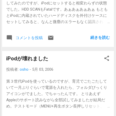
してみたのですが、iPodにセットすると相変わらずの状態
ーマットなので、それはntfsresizeです。他にfdiskも使いま
でした。HDD SCANもFatalです。あぁあぁあぁあぁ もとも
す。 パーティションを縮小するときは、 ntfsresize --bad-
とiPodに内蔵されていたハードディスクを外付けケースに
sectors --info /dev/hda1 で縮小可能な最大容量が表示され
セットしてみると、なんと微塵のエラーもなく認識されて
ますから、それ以下の数値を ntfsresize --bad-sectors -
しまいました。テストモードの試験もHDD SCAN以外は正
sxxxx /dev/hda1 というxxxxの部分に指定します。-nオプシ
常終了ですから、どうもハードディスクとの接続部分がお
ョンでテストしてから実行しましょう。 その後、fdiskで先
続きを読む
コメントを投稿
かしいようです。つまり、お手上げ。 まずハードディスク
ほど-sオプションで指定したサイズになるようにパーティ
ケースを買って、ハードディスクの状態をちゃんと確認す
ションを指定しなおします。一度削除して、作り直し、フ
るべきでした。新品のハードディスクと交換してうまく動
ァイルシステムやブート可能かどうかなど、以前の状態に
iPodが壊れました
けば一番安上がり、と安易に考えたのが失敗でした。 仕方
なるように指定します。 パーティションを拡大するときは
ないのでこのハードディスク、ポータブルディスクとして
逆の順序になります。 fdiskで拡大してから、ntfsresizeで
投稿者:
osho
-
5月 03, 2006
活躍してもらいます。無駄に大容量だなぁ・・・ iPodは、
拡張します。fdiskで作ったサイズよりも、ちょっとだけ小
新しいのを買う予定です。もうこれなしでは音楽を聞く環
さく指定します。たしか。違ったかな。 これで出来上がり
第３世代iPodを使っているのですが、育児でごたごたして
境が構築できません。知らず知らずにうちに、アップルに
です。Windowsを再起動すると、チェックディスクが行わ
いて一月ぶりぐらいで電源を入れたら、フォルダびっくり
囲い込まれていたようです。さすがアップル。
れ、新しいパーティションが認識され、再起動を促されま
アイコンがでました。でちゃったんです。 とりあえず
す。指示に従い再起動すれば、出来上がりです。 私は、先
Appleのサポート読みながら全部試してみましたが結局だ
ほどの例でいくとC:を拡大したかったものですから、まずD:
め。テストモード（MENU+再生ボタン長押しリセット、ア
を丸ごと別ハードディスクにコピーしたのちに削除し...
ップルマークがでたらすぐに早送り+巻き戻し+選択ボタン