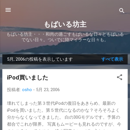
スキップしてメイン コンテンツに移動
もばいる坊主
もばいる坊主・・・和尚の過ごすもばいるな日々ともばいる
でない日々。ついでに陸マイラーな日々も。
5月, 2006の投稿を表示しています
すべて表示
投
稿
iPod買いました
投稿者:
osho
-
5月 23, 2006
壊れてしまった第３世代iPodの復旧をあきらめ、最新の
iPodを買いました。第５世代になるのかな？そろそろよく
分からなくなってきました。 白の30Gモデルです。予算の
都合でこれが限界。 写真もムービーも見れるのですが、今