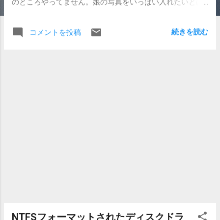
のところやってません。娘の写真をいっぱい入れたいとは
思うのですが。iPhotoに占める娘の割合が、段々と増えて
きています。 Amazonで買いました。近所の店と比べても
続きを読む
コメントを投稿
¥2,000ほど安かったですし、アマゾンギフト券の還元もあ
ります。還元分でリモコンでも買おうかと考えています。
早くギフト券メールこないかな。 同時にDockも買いまし
た。第3世代に付属していたものが使えたらいいなと思った
のですが、厚みが違いますのでちょっと無理があります
ね。ささらないことはないですが、ぐらぐらしますし、コ
ネクタを傷めてしまいそうです。 復旧用にUSBケーブルを
買ってあったので、手元には２本のUSBケーブルがありま
す。一本はバッグにでも入れっぱなしにしておいて、外出
先でポータブルディスクとして使うとき用にしようかな。
便利そうです。 充電には第３世代用のアダプターをそのま
ま使ってます。たぶん使えてるんだと思いますけれど。そ
ういえば定格調べてないです。だめ？ 今更レビューも遅い
しそれほど書くことが無いと思ったのですが、自分の状況
を書くだけでけっこうな文量になるものですね。 そう、肝
心の音質ですが、今までよりもなんとなくこもったように
NTFSフォーマットされたディスクドラ