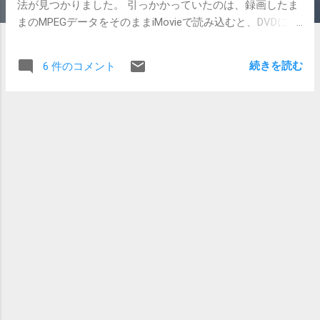
法が見つかりました。 引っかかっていたのは、録画したま
まのMPEGデータをそのままiMovieで読み込むと、DVDにし
たときにまともな映像にならない（たぶんフィールドオー
ダーが違ってると思われる）というものでした。QuickTime
続きを読む
6 件のコメント
であらかじめDV形式に変換すると、輪郭が波波になってし
まいます。ぶよんぶよんってなるんです。もう、何がなに
やらさっぱりでした。 解決のきっかけになったのは、前の
エントリーに Gadget眼科医さん が寄せてくださったコメン
トでした。 MPEG Streamclip というMPEGから他の形式に変
換するソフトを教えて頂きました。英語表記ですがそれほ
ど難しくはありません。これを使って変換したDVデータな
らば、輪郭がおかしくなることもありません。iMovieに読
み込んでiDVDでDVDを焼いてもちゃんと見ることが出来ま
す。 ただ、アスペクト比の情報がiMovieに読み込む段階で
どこかへ行ってしまうらしく、せっかくの16:9のワイド映
像が、4:3になってしまいます（もとが16:9ですから映像自
体は細長くなってしまいます） アスペクト比を直すためだ
けにQuickTimeで再変換したら、画質が大幅に落ちてしまい
ました。これはつらい。 悩んだ末にたどり着いた解決策