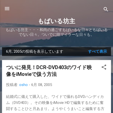
スキップしてメイン コンテンツに移動
もばいる坊主
もばいる坊主・・・和尚の過ごすもばいるな日々ともばいる
でない日々。ついでに陸マイラーな日々も。
6月, 2005の投稿を表示しています
すべて表示
投
稿
ついに発見！DCR-DVD403のワイド映
像をiMovieで扱う方法
投稿者:
osho
-
6月 08, 2005
結婚式に備えて購入した、ワイドで撮れるDVDハンディカ
ム（DVD403）。その映像をiMovie HDで編集するために奮
闘することひと月あまり。ようやくうまいこと編集する方