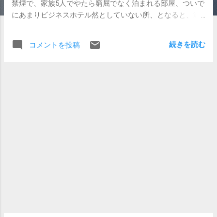
禁煙で、家族5人でやたら窮屈でなく泊まれる部屋、ついで
にあまりビジネスホテル然としていない所、となると、滅
多に見かけません。 結局そのエリアで一番高いんじゃない
かというホテルを選択して、プラチナデスクに電話しまし
続きを読む
コメントを投稿
た。ベネ対象ホテルだったので。 優待料金の設定があった
のはスイートのみ。ですから当然スイートの料金紹介から
始まります。こちらもここは当然スルー。舞浜のシェラト
ンでは、春休み期間という季節料金との比較で、コストパ
フォーマンスが抜群だったので優待のスイートに泊まりま
したが、普段からスイート泊まれるような身分ではありま
せんので。 将来の子どもたちの学費とか考えたら、今回の
ホテル選定ですらかなり無謀なのに。 足早なスイートの紹
介に続き、「リーズナブルなお部屋としてはコンシェルジ
ュフロアなどが・・・」 いやいや、もっと下をお願いしま
すよ。ホテルで朝食摂るつもりでしたらコンシェルジュフ
ロアもターゲットに入ってきますが、今回は宿泊以外は貧
乏お出かけです。コンビニおにぎりを考えてます。 で、ホ
テルに在庫確認していただいて、良い具合に広めでのコン
シェルジュフロアでない部屋が空いてました。そこに即