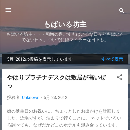
スキップしてメイン コンテンツに移動
もばいる坊主
もばいる坊主・・・和尚の過ごすもばいるな日々ともばいる
でない日々。ついでに陸マイラーな日々も。
5月, 2012の投稿を表示しています
すべて表示
投
稿
やはりプラチナデスクは敷居が高いぜ
っ
投稿者:
Unknown
-
5月 23, 2012
娘の誕生日のお祝いに、ちょっとしたお出かけを計画しま
した。近場ですが、泊まりで行くことに。 ネットでいろい
ろ調べても、なぜだかどこのホテルも混み合っています。