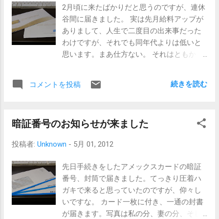
ナを所持している現在、ゴールドの機能は不要なのですよ
2月頃に来たばかりだと思うのですが、連休
ね。コナミスポーツクラブの特典は魅力的ですが、近くに
谷間に届きました。 実は先月給料アップが
無いので使えませんし。 電話の向こうでは、ポイントの付
ありまして、人生で二度目の出来事だった
与率が1.5倍になるという点をプッシュしていました。一番
わけですが、それでも同年代よりは低いと
の押しがポイントなのかぁ、とやや残念に思いつつ聞いて
思います。まあ仕方ない。 それはともか
いました。まあ、普通の人に細かな機能の説明をしても分
く、どさくさで小遣いアップに成功しまし
かりづらいですから、分からないでも無いです。 今回はや
て、気持ちが大きくなっているところへ、
めておきます、と電話を切った後、どうせなら「プラチナ
続きを読む
コメントを投稿
このお誘いでした。 床屋代を計算すると無
なら考える」といってみれば良かったなぁ、なんて。セゾ
いも同然だった小遣いが、ちょっとまとも
ンカードないでの自分の信用情報の確認になります。 メイ
な金額になったので、いっちょゴールド行
ンカードの座を譲って以来、毎月の決済額はヤフープレミ
暗証番号のお知らせが来ました
っとくか？マイル貯金加速しちゃうか？ な
アムの会費のみです。346円、でしたっけ。もう一年ほども
ーんて思ったのですが、家族カードの金額
そんな状態ですのに、よくインビの電話が来たものだと不
投稿者:
Unknown
-
5月 01, 2012
を見て冷めました。冷静になれました。本
思議です。 昨夏に宗務所の立替で少し大きな金額を決済し
会員が32550円はまあ良いとしましょう。マ
たから、年単位で見ればそこそこの決済額という扱いだっ
先日手続きをしたアメックスカードの暗証
イル移行費込みとすればそんなものです。
たのかなぁ。その時も雨緑で切りたかったのですが、枠が
番号、封筒で届きました。てっきり圧着ハ
でも家族会員16275円はちょっとねえ。移行
足りなくて増枠依頼から話を始めないといけなかったの
ガキで来ると思っていたのですが、仰々し
費の倍取りは必要ないでしょうから、プロ
で、面倒で止めたのでした。 いずれにしてもプラチナの年
いですな。 カード一枚に付き、一通の封書
パー金と同額ぐらいでないと。サービスは
会費と、来年はJCBゴールドの年会費も発生しますから、
が届きます。写真は私の分、妻の分、そし
若干プロパーより劣るんですから。 たしか