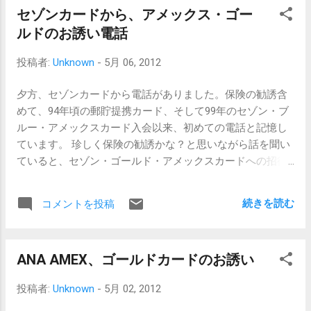
決。 ただ、禁煙ではありません。普段よりも強力消臭で、
セゾンカードから、アメックス・ゴー
禁煙ルームが空けばそちらへスライドをと、要望として伝
ルドのお誘い電話
えてくれると言うことです。 この辺り、こちらからはお願
いをしていません。おそらく前回依頼したときの履歴から
投稿者:
Unknown
-
5月 06, 2012
の対応と思われます。そもそも禁煙か喫煙かも伝えてませ
んのに、「禁煙ルームが満室でございまして・・・」と始
夕方、セゾンカードから電話がありました。保険の勧誘含
まりましたから。 こういう所、素晴らしいなぁと思うわけ
めて、94年頃の郵貯提携カード、そして99年のセゾン・ブ
です。 地元の旅行社の営業さんと馴染みになっても、転勤
ルー・アメックスカード入会以来、初めての電話と記憶し
でいなくなる場合に、そこまでの情報の引継はおそらくし
ています。 珍しく保険の勧誘かな？と思いながら話を聞い
てくれないでしょう。よほどのお得さんでなければ。 依頼
ていると、セゾン・ゴールド・アメックスカードへの招待
すれば依頼するほど、こちらの望むことを的確に把握して
でした。むぅ。 枠の範囲内であればどんな高額決済でも止
くれるようになり、それが電話に出た人が誰であれ、ある
められることは無いという、クレジットカードとして当た
続きを読む
コメントを投稿
程度の高いレベルで対応してもらえるわけです。 使えば使
り前の機能を果たしてくれるカードとして、私の財布の中
うほど手放せなくなるカードなんですね、やはりこれは。
では第三位のポジションにあります。まあ、それが普通の
ちなみに、価格ですが、公式から予約するよりち...
こととは思うのですが、メインカードがそのあたり厳しい
ANA AMEX、ゴールドカードのお誘い
ので。 今でこそ第三位ですが、昨年の春までは10年以上に
わたり、メインカードの座にあったカード。ゴールドへの
投稿者:
Unknown
-
5月 02, 2012
お誘いは正直嬉しい。 ただ、アメックスプロパーのプラチ