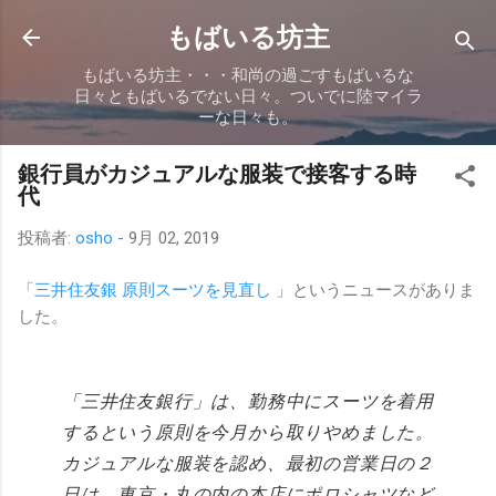
スキップしてメイン コンテンツに移動
もばいる坊主
もばいる坊主・・・和尚の過ごすもばいるな
日々ともばいるでない日々。ついでに陸マイラ
ーな日々も。
銀行員がカジュアルな服装で接客する時
代
投稿者:
osho
-
9月 02, 2019
「
三井住友銀 原則スーツを見直し
」というニュースがありま
した。
「三井住友銀行」は、勤務中にスーツを着用
するという原則を今月から取りやめました。
カジュアルな服装を認め、最初の営業日の２
日は、東京・丸の内の本店にポロシャツなど