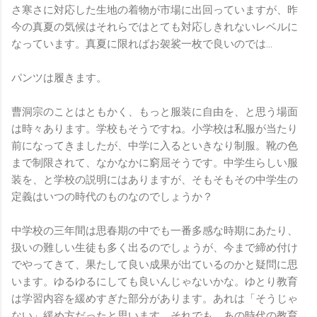
さ寒さに対応した生地の着物が市場に出回っていますが、昨
今の真夏の気候はそれらではとても対応しきれないレベルに
なっています。真夏に限ればお袈裟一枚で良いのでは…
パンツは履きます。
曹洞宗のことはともかく、もっと服装に自由を、と思う場面
は時々あります。学校もそうですね。小学校は私服が当たり
前になってきましたが、中学に入るといきなり制服。靴の色
まで制限されて、なかなかに窮屈そうです。中学生らしい服
装を、と学校の説明にはありますが、そもそもその中学生の
定義はいつの時代のものなのでしょうか？
中学校の三年間は思春期の中でも一番多感な時期にあたり、
扱いの難しい生徒も多く出るのでしょうが、今まで締め付け
でやってきて、果たして良い成果が出ているのかと疑問に思
います。ゆるゆるにしても良いんじゃないかな。ゆとり教育
は学習内容を緩めすぎた部分があります。あれは「そうじゃ
ない」緩め方だったと思います。それでも、あの時代の教育