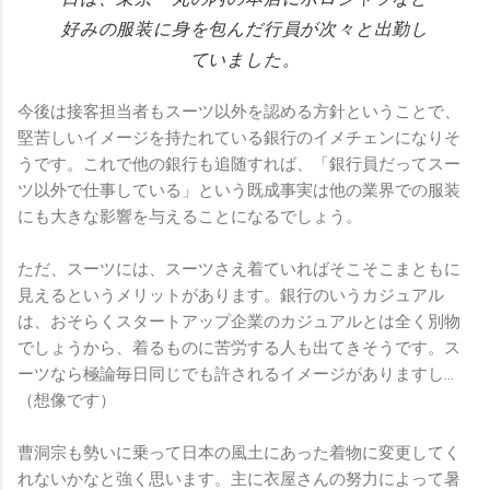
好みの服装に身を包んだ行員が次々と出勤し
ていました。
今後は接客担当者もスーツ以外を認める方針ということで、
堅苦しいイメージを持たれている銀行のイメチェンになりそ
うです。これで他の銀行も追随すれば、「銀行員だってスー
ツ以外で仕事している」という既成事実は他の業界での服装
にも大きな影響を与えることになるでしょう。
ただ、スーツには、スーツさえ着ていればそこそこまともに
見えるというメリットがあります。銀行のいうカジュアル
は、おそらくスタートアップ企業のカジュアルとは全く別物
でしょうから、着るものに苦労する人も出てきそうです。ス
ーツなら極論毎日同じでも許されるイメージがありますし…
（想像です）
曹洞宗も勢いに乗って日本の風土にあった着物に変更してく
れないかなと強く思います。主に衣屋さんの努力によって暑