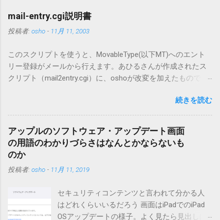
mail-entry.cgi説明書
投稿者:
osho
-
11月 11, 2003
このスクリプトを使うと、MovableType(以下MT)へのエント
リー登録がメールから行えます。あひるさんが作成されたス
クリプト（mail2entry.cgi）に、oshoが改変を加えたもので
す。画像ファイルを添付することで、画像を含んだエントリ
続きを読む
ーも出来ます。 バージョン0.5.3以降の動作確認はMT3.11で行
っています。0.5.2まではMT2.661で確認していました。0.5.3以
降もたぶん動くと思います。 現在のバージョンは0.5.3です。
アップルのソフトウェア・アップデート画面
（2004/12/4リリース）※0.6.3を公開しています。まだ心配な
の用語のわかりづらさはなんとかならないも
点が多いため、こちらにはリンクしていません。安定を求め
のか
る方は0.5.3を、新版の機能が必要な方は0.6.3をご利用くださ
投稿者:
osho
-
11月 11, 2019
い。 こちら からどうぞ。 0.3.6までのバージョンに、エント
リーが重複登録されてしまう不具合が存在しています。最新
セキュリティコンテンツと言われて分かる人
版へのアップデートを強くお勧めしてます。 mail-entry.zipを
はどれくらいいるだろう 画面はiPadでのiPad
ダウンロードするにはここをクリックしてください。
OSアップデートの様子。よく見たら見出しは
（Windowsから解凍したフォルダを見ると「_MACOSX」とい