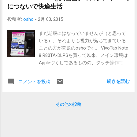
るんですから、かなり気が楽です。冒頭の挨拶を聞いてい
につないで快適生活
る間に変換できることでしょう。 PDFに直接メモして再度
PDF化するために、 Drawboard PDF も買いました。出来そ
投稿者:
osho
-
2月 03, 2015
うで出来ないんですよね。Drawboardなら自然に出来ま
す。 状況は整いましたから、後は回数こなして馴染んで行
まだ老眼にはなっていませんが（と思って
くだけです。iPadでは回数こなすところまでたどり着けま
いる）、それよりも視力が落ちてきている
せんでした。レジュメを用意するのが自分ならば馴染める
ことの方が問題のoshoです。 VivoTab Note
ところまで行けたかもしれませんが…。Surface Pro 3で仕切
8 R80TA-DLPSを買って以来、メイン環境は
り直しです。 目標は、どんな会合の場でもSurface Pro 3で
Appleづくしであるものの、タッチ操作でき
議事録メモを作成すること。ScanSnap iX100は自前で用意
るパソコンという点で重宝しています。使
しましたが、でも、初対面の人ばかりの会合で、いきなり
用時間はそれほど多くないのですが、疲れ
続きを読む
コメントを投稿
会議資料をiX100で取り込む勇気が出そうもありま...
たときに触るとなんだか近未来を感じるん
です。 8インチの画面サイズでデスクトッ
プアプリを触るのは苦痛ですが、ストアア
その他の投稿
プリをいじっている限りは快適。よく出来
ていると感じます。Windows8は散々な言わ
れようでしたが、私は元々嫌いではありま
せんでした。Mac上でも仮想環境で使って
いましたし、8.1でのブラッシュアップでよ