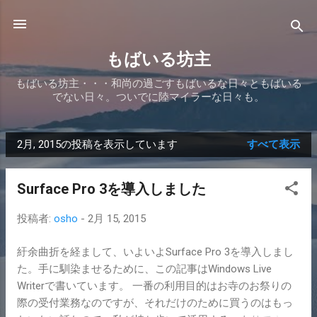
スキップしてメイン コンテンツに移動
もばいる坊主
もばいる坊主・・・和尚の過ごすもばいるな日々ともばいる
でない日々。ついでに陸マイラーな日々も。
2月, 2015の投稿を表示しています
すべて表示
投
稿
Surface Pro 3を導入しました
投稿者:
osho
-
2月 15, 2015
紆余曲折を経まして、いよいよSurface Pro 3を導入しまし
た。手に馴染ませるために、この記事はWindows Live
Writerで書いています。 一番の利用目的はお寺のお祭りの
際の受付業務なのですが、それだけのために買うのはもっ