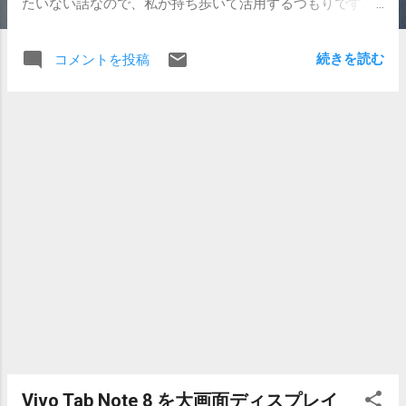
たいない話なので、私が持ち歩いて活用するつもりです。
私がやってみたいのはペーパーレスの追求。やりたくても
なかなか出来ずにいました。例えば会議。今のところ最大
続きを読む
コメントを投稿
の障壁は、レジュメの取り込み。宗務所の職員会議はレジ
ュメが出来上がるのが開始時間直前だったり、自分は自分
で直前まで資料を揃えていたりして、レジュメを取り込ん
でiPadなりで表示させる準備が出来ていませんでした。 せ
っかく整えても、iPadでは手をついて書くとうまくいきま
せん。これがなかなか辛いところでして。この点、Surface
Pro 3は強いです。指タッチはスクロールなどと解釈され
て、描画はされません。Surfaceペンの入力だけを認識して
くれるので、書きやすいです。 Dropboxにあるレジュメを
拾ってくるのも、比較的自然な作業で行えます。iPadだと
ちょっと考えないと手が動かない。やはりデスクトップOS
と同一のインターフェースというのは大きな強みです。
iPadで使い込めば解決できる問題なのですが、慌てて会議
の席に着くような状況では、不慣れな環境でメモを取るよ
りも、紙に直接書いた方が気持ちも楽なので… それに、レ
ジュメをPDF化する作業が、テーブルに着席してから行え
Vivo Tab Note 8 を大画面ディスプレイ