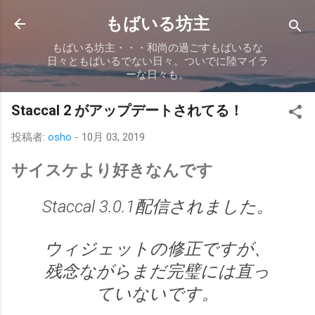
スキップしてメイン コンテンツに移動
もばいる坊主
もばいる坊主・・・和尚の過ごすもばいるな
日々ともばいるでない日々。ついでに陸マイラ
ーな日々も。
Staccal 2 がアップデートされてる！
投稿者:
osho
-
10月 03, 2019
サイスケより好きなんです
Staccal 3.0.1配信されました。
ウィジェットの修正ですが、
残念ながらまだ完璧には直っ
ていないです。