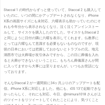
Staccal 1 の時代からずっと使っていて、Staccal 2 も購入して
いたのに、いつの間にかアップデートされなくなり、iPhone
X系の画面サイズにも未対応、六曜表示も助かっていたのにそ
れも今年分から表示されなくなり。泣く泣くアンインストー
ルして、サイスケを購入したのでした。サイスケもStaccal 2
と同じように日付の隣に六曜を表示してくれます。仏教界に
とっては六曜なんて意識する必要もないものなのですが、現
状の日本においては把握しておかないとトラブルの元。地元
湖西市では火葬場が友引休みですから、この日に葬儀を入れ
ると火葬ができないということに。もちろん葬儀屋さんが間
に入ってますから大事には至りませんが。いつもお世話にな
っております。
そんなStaccal 2 が一週間前に34ヶ月ぶりのアップデートを配
信。iPhone X系に対応しました。他にも、iOS 13で起動できな
かったらしく、それにも対応。今日、@mimura1018 さんが上
のツイートをリツイートしてくれたことにより、気づくこと