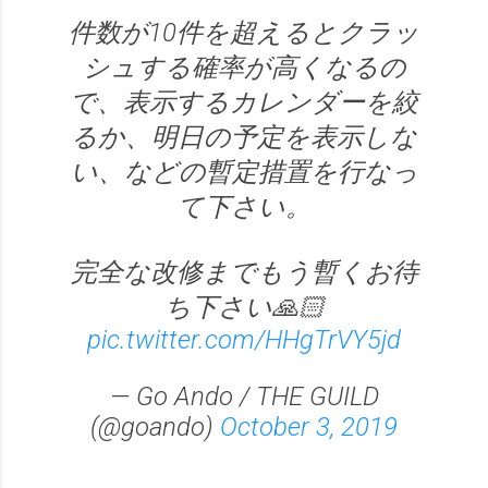
件数が10件を超えるとクラッ
シュする確率が高くなるの
で、表示するカレンダーを絞
るか、明日の予定を表示しな
い、などの暫定措置を行なっ
て下さい。
完全な改修までもう暫くお待
ち下さい🙏🏻
pic.twitter.com/HHgTrVY5jd
— Go Ando / THE GUILD
(@goando)
October 3, 2019