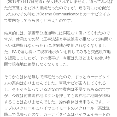
（2019年3月17日開通）が反映されていません。通ってみれば
ただ直進するだけの接続だったのですが、通る前には心配だ
ったのでその時だけCosmo Communicatorとカーナビタイム
で案内をしてもらおうと考えたのです。
結果的には、該当部分通過時には問題なく働いてくれたので
すが、休憩までの間（工事渋滞と事故渋滞が重なって2時間ぐ
らい休憩取れなかった）に現在地が更新されなくなりまし
た。PAで落ち着いて現在地ボタンを押してみると突然現在地
を認識しましたが、その後再び、今度は先ほどよりも短い時
間で現在地に追従しなくなりました。
そこからは休憩無しで帰宅だったので、ずっとカーナビタイ
ムの案内はありませんでした。車載ナビが案内してくれる
し、そもそも知っている道なので案内は不要でもあるのです
が、今度は何度現在地ボタンを押しても現在地に地図が移動
することはありませんでした。操作自体は出来るんです。マ
ップのスクロールにハイウェイモードのスクロール（高速道
路上で見失ったので、カーナビタイムはハイウェイモードの