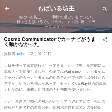
スキップしてメイン コンテンツに移動
もばいる坊主
もばいる坊主・・・和尚の過ごすもばいるな
日々ともばいるでない日々。ついでに陸マイラ
ーな日々も。
Cosmo Communicatorでカーナビがうま
く動かなかった
投稿者:
osho
-
12月 02, 2019
土日を使って家族旅行へ行ってきました。道中、基本的には
車載ナビを使用しました。今まではiPad miniと、ナビタイム
ジャパンのカーナビタイムの組み合わせで何度も出かけたの
ですが、いろいろ都合があって、せっかくCarPlay対応の車載
ナビなのに、車載ナビ自体のナビ機能を使いました。
ただ、最新の地図への対応がどうしても遅れていて、今回の
旅程だと新名神の東端部分、伊勢湾岸自動車道との接続部