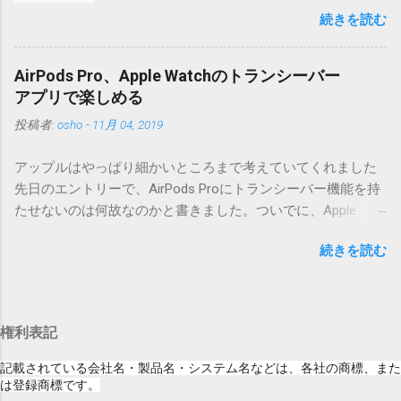
iOSになってるじゃないですか。アップデータ
うフォルダと、同名のファイルが含まれていますが、関係あ
続きを読む
の名前としてはいまだにiOSのままとか、そん
りませんので無視してください。MacOS XでZIP圧縮している
な理由じゃないでしょうね。 それは混乱のも
ため、Mac独自のファイル情報が含まれてしまうようで
とですが、それよりも「Appleのソフトウェ
す。） Ver.0.3.0以降用の差分ファイルはこちら 。ZIP圧縮して
AirPods Pro、Apple Watchのトランシーバー
ア・アップデートのセキュリティコンテンツ
まとめてあります。いまのバージョン番号と同じバージョン
アプリで楽しめる
については、以下のWebサイトをご覧くださ
番号を持つパッチを適用してください。バージョンが古い場
投稿者:
osho
-
11月 04, 2019
い」の部分。 セキュリティコンテンツ…？ こ
合は一つずつ順に適用していく必要があります。0.5.0以降
んなブログをやっている私でも説明に困りま
は、パッチが正常に当てられるかどうかのチェックをしてい
アップルはやっぱり細かいところまで考えていてくれました
す。人によってはここで悩んだ結果、アップ
ません。改造してる方向けに、バージョンアップポイントを
先日のエントリーで、AirPods Proにトランシーバー機能を持
デートをしない人も出てきそうですよ。アッ
お知らせするのが主な目的となっています。 まずはどんなふ
たせないのは何故なのかと書きました。ついでに、Apple
プデートに限らず、分からないけどやってみ
うに使うものか説明し、設置方法は後述します。 使い方 メー
Watchにはトランシーバーアプリがあるのに、AirPodsは普段
る人よりも、分からないからやらない人の方
ル本文の1行目にauthor（投稿者）を、2行目にカテゴリを、
続きを読む
はiPhoneに接続してるから使えないじゃん云々を書いたので
が多いと思います。経験上の感覚ですけれ
それぞれ<>（半角文字）で囲って指定してください。使用す
すが、これは大きな間違いでした。 手元にあるのはAirPodsの
ど。 さらに。「以下のWebサイト」のリンク
るauthorとカテゴリは事前にMTで作っておく必要がありま
ため、AirPods Proでは未検証ですが、おそらく同じ結果にな
をクリックしても、アップデート公開当日と
す。 <extend>と書かれただけの行があると、それ以降の行は
ると思います。 iPhoneにAirPodsを接続した状態で、Apple
かですと、該当するアップデートが未掲載だ
追記項目（extend）として扱われますので、必要に応じて指
権利表記
Watchでトランシーバーアプリを起動すると、AirPodsはトラ
ったりします。（もしかしたら、各端末の設
定してください。この指定の前後に文字があってはいけませ
ンシーバーのために機能するようになります。Apple Watchの
定アイコンにアップデートがある旨のバッヂ
記載されている会社名・製品名・システム名などは、各社の商標、また
ん。また、<>の中の文字は、設...
画面上にある送信ボタン（黄色い大きな丸）を押している
は登録商標です。
がつく頃には、ページの準備ができているの