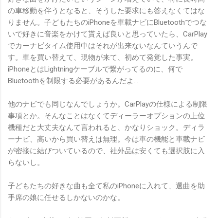
の車移動を伴うとなると、そうした要求にも答えなくてはな
りません。子どもたちのiPhoneを車載ナビにBluetoothでつな
いで好きに音楽をかけて貰えば良いと思っていたら、CarPlay
でカーナビタイム使用中はそれが出来ないなんていうんで
す。車を買い替えて、現物が来て、初めて発覚した事実。
iPhoneとはLightningケーブルで繋がってるのに、何で
Bluetoothを制限する必要があるんだよ…
他のナビでも同じなんでしょうか。CarPlayの仕様による制限
事項とか。そんなことはなくてディーラーオプションの上位
機種だと大丈夫なんて言われると、かなりショック。ディラ
ーナビ、高いから買い替えは無理。今は車の機能と車載ナビ
が密接に結びついているので、社外品は安くても選択肢に入
らないし。
子どもたちの好きな曲も全て私のiPhoneに入れて、選曲を助
手席の娘に任せるしかないのかな。