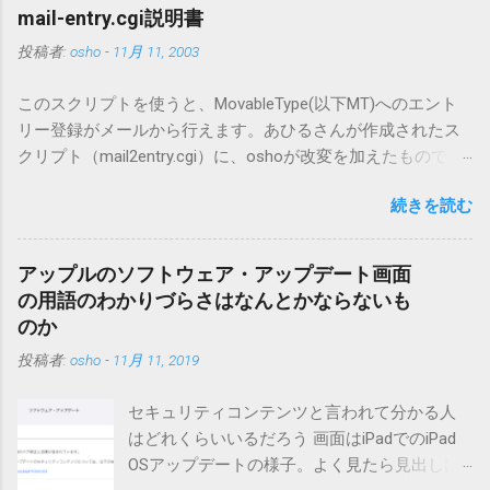
mail-entry.cgi説明書
投稿者:
osho
-
11月 11, 2003
このスクリプトを使うと、MovableType(以下MT)へのエント
リー登録がメールから行えます。あひるさんが作成されたス
クリプト（mail2entry.cgi）に、oshoが改変を加えたもので
す。画像ファイルを添付することで、画像を含んだエントリ
続きを読む
ーも出来ます。 バージョン0.5.3以降の動作確認はMT3.11で行
っています。0.5.2まではMT2.661で確認していました。0.5.3以
降もたぶん動くと思います。 現在のバージョンは0.5.3です。
アップルのソフトウェア・アップデート画面
（2004/12/4リリース）※0.6.3を公開しています。まだ心配な
の用語のわかりづらさはなんとかならないも
点が多いため、こちらにはリンクしていません。安定を求め
のか
る方は0.5.3を、新版の機能が必要な方は0.6.3をご利用くださ
投稿者:
osho
-
11月 11, 2019
い。 こちら からどうぞ。 0.3.6までのバージョンに、エント
リーが重複登録されてしまう不具合が存在しています。最新
セキュリティコンテンツと言われて分かる人
版へのアップデートを強くお勧めしてます。 mail-entry.zipを
はどれくらいいるだろう 画面はiPadでのiPad
ダウンロードするにはここをクリックしてください。
OSアップデートの様子。よく見たら見出しは
（Windowsから解凍したフォルダを見ると「_MACOSX」とい