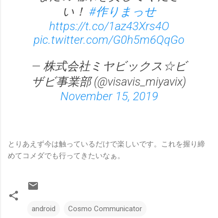
い！
#作りまっせ
https://t.co/1az43Xrs4O
pic.twitter.com/G0h5m6QqGo
— 株式会社ミヤビックス☆ビ
ザビ事業部 (@visavis_miyavix)
November 15, 2019
とりあえず今は触っているだけで楽しいです。これを握り締
めてコメダでも行ってきたいなぁ。
android
Cosmo Communicator