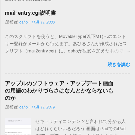
mail-entry.cgi説明書
投稿者:
osho
-
11月 11, 2003
このスクリプトを使うと、MovableType(以下MT)へのエント
リー登録がメールから行えます。あひるさんが作成されたス
クリプト（mail2entry.cgi）に、oshoが改変を加えたもので
す。画像ファイルを添付することで、画像を含んだエントリ
続きを読む
ーも出来ます。 バージョン0.5.3以降の動作確認はMT3.11で行
っています。0.5.2まではMT2.661で確認していました。0.5.3以
降もたぶん動くと思います。 現在のバージョンは0.5.3です。
アップルのソフトウェア・アップデート画面
（2004/12/4リリース）※0.6.3を公開しています。まだ心配な
の用語のわかりづらさはなんとかならないも
点が多いため、こちらにはリンクしていません。安定を求め
のか
る方は0.5.3を、新版の機能が必要な方は0.6.3をご利用くださ
投稿者:
osho
-
11月 11, 2019
い。 こちら からどうぞ。 0.3.6までのバージョンに、エント
リーが重複登録されてしまう不具合が存在しています。最新
セキュリティコンテンツと言われて分かる人
版へのアップデートを強くお勧めしてます。 mail-entry.zipを
はどれくらいいるだろう 画面はiPadでのiPad
ダウンロードするにはここをクリックしてください。