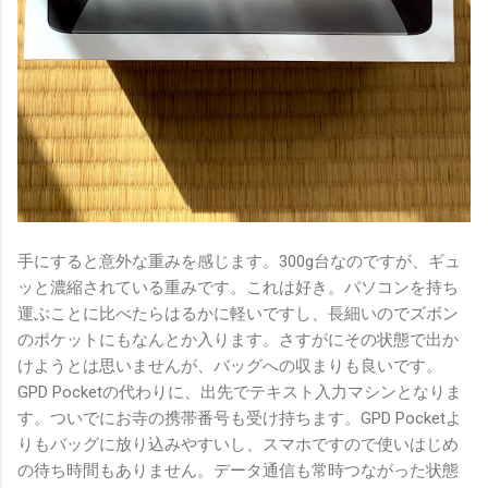
手にすると意外な重みを感じます。300g台なのですが、ギュ
ッと濃縮されている重みです。これは好き。パソコンを持ち
運ぶことに比べたらはるかに軽いですし、長細いのでズボン
のポケットにもなんとか入ります。さすがにその状態で出か
けようとは思いませんが、バッグへの収まりも良いです。
GPD Pocketの代わりに、出先でテキスト入力マシンとなりま
す。ついでにお寺の携帯番号も受け持ちます。GPD Pocketよ
りもバッグに放り込みやすいし、スマホですので使いはじめ
の待ち時間もありません。データ通信も常時つながった状態