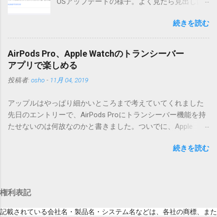
OSアップデートの様子。よく見たら見出しは
（Windowsから解凍したフォルダを見ると「_MACOSX」とい
iOSになってるじゃないですか。アップデータ
うフォルダと、同名のファイルが含まれていますが、関係あ
続きを読む
の名前としてはいまだにiOSのままとか、そん
りませんので無視してください。MacOS XでZIP圧縮している
な理由じゃないでしょうね。 それは混乱のも
ため、Mac独自のファイル情報が含まれてしまうようで
とですが、それよりも「Appleのソフトウェ
す。） Ver.0.3.0以降用の差分ファイルはこちら 。ZIP圧縮して
AirPods Pro、Apple Watchのトランシーバー
ア・アップデートのセキュリティコンテンツ
まとめてあります。いまのバージョン番号と同じバージョン
アプリで楽しめる
については、以下のWebサイトをご覧くださ
番号を持つパッチを適用してください。バージョンが古い場
投稿者:
osho
-
11月 04, 2019
い」の部分。 セキュリティコンテンツ…？ こ
合は一つずつ順に適用していく必要があります。0.5.0以降
んなブログをやっている私でも説明に困りま
は、パッチが正常に当てられるかどうかのチェックをしてい
アップルはやっぱり細かいところまで考えていてくれました
す。人によってはここで悩んだ結果、アップ
ません。改造してる方向けに、バージョンアップポイントを
先日のエントリーで、AirPods Proにトランシーバー機能を持
デートをしない人も出てきそうですよ。アッ
お知らせするのが主な目的となっています。 まずはどんなふ
たせないのは何故なのかと書きました。ついでに、Apple
プデートに限らず、分からないけどやってみ
うに使うものか説明し、設置方法は後述します。 使い方 メー
Watchにはトランシーバーアプリがあるのに、AirPodsは普段
る人よりも、分からないからやらない人の方
ル本文の1行目にauthor（投稿者）を、2行目にカテゴリを、
続きを読む
はiPhoneに接続してるから使えないじゃん云々を書いたので
が多いと思います。経験上の感覚ですけれ
それぞれ<>（半角文字）で囲って指定してください。使用す
すが、これは大きな間違いでした。 手元にあるのはAirPodsの
ど。 さらに。「以下のWebサイト」のリンク
るauthorとカテゴリは事前にMTで作っておく必要がありま
ため、AirPods Proでは未検証ですが、おそらく同じ結果にな
をクリックしても、アップデート公開当日と
す。 <extend>と書かれただけの行があると、それ以降の行は
ると思います。 iPhoneにAirPodsを接続した状態で、Apple
かですと、該当するアップデートが未掲載だ
追記項目（extend）として扱われますので、必要に応じて指
権利表記
Watchでトランシーバーアプリを起動すると、AirPodsはトラ
ったりします。（もしかしたら、各端末の設
定してください。この指定の前後に文字があってはいけませ
ンシーバーのために機能するようになります。Apple Watchの
定アイコンにアップデートがある旨のバッヂ
記載されている会社名・製品名・システム名などは、各社の商標、また
ん。また、<>の中の文字は、設...