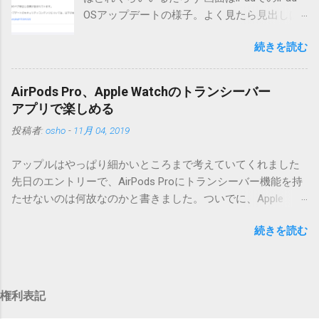
ダウンロードするにはここをクリックしてください。
OSアップデートの様子。よく見たら見出しは
（Windowsから解凍したフォルダを見ると「_MACOSX」とい
iOSになってるじゃないですか。アップデータ
うフォルダと、同名のファイルが含まれていますが、関係あ
続きを読む
の名前としてはいまだにiOSのままとか、そん
りませんので無視してください。MacOS XでZIP圧縮している
な理由じゃないでしょうね。 それは混乱のも
ため、Mac独自のファイル情報が含まれてしまうようで
とですが、それよりも「Appleのソフトウェ
す。） Ver.0.3.0以降用の差分ファイルはこちら 。ZIP圧縮して
AirPods Pro、Apple Watchのトランシーバー
ア・アップデートのセキュリティコンテンツ
まとめてあります。いまのバージョン番号と同じバージョン
アプリで楽しめる
については、以下のWebサイトをご覧くださ
番号を持つパッチを適用してください。バージョンが古い場
投稿者:
osho
-
11月 04, 2019
い」の部分。 セキュリティコンテンツ…？ こ
合は一つずつ順に適用していく必要があります。0.5.0以降
んなブログをやっている私でも説明に困りま
は、パッチが正常に当てられるかどうかのチェックをしてい
アップルはやっぱり細かいところまで考えていてくれました
す。人によってはここで悩んだ結果、アップ
ません。改造してる方向けに、バージョンアップポイントを
先日のエントリーで、AirPods Proにトランシーバー機能を持
デートをしない人も出てきそうですよ。アッ
お知らせするのが主な目的となっています。 まずはどんなふ
たせないのは何故なのかと書きました。ついでに、Apple
プデートに限らず、分からないけどやってみ
うに使うものか説明し、設置方法は後述します。 使い方 メー
Watchにはトランシーバーアプリがあるのに、AirPodsは普段
る人よりも、分からないからやらない人の方
ル本文の1行目にauthor（投稿者）を、2行目にカテゴリを、
続きを読む
はiPhoneに接続してるから使えないじゃん云々を書いたので
が多いと思います。経験上の感覚ですけれ
それぞれ<>（半角文字）で囲って指定してください。使用す
すが、これは大きな間違いでした。 手元にあるのはAirPodsの
ど。 さらに。「以下のWebサイト」のリンク
るauthorとカテゴリは事前にMTで作っておく必要がありま
ため、AirPods Proでは未検証ですが、おそらく同じ結果にな
をクリックしても、アップデート公開当日と
す。 <extend>と書かれただけの行があると、それ以降の行は
ると思います。 iPhoneにAirPodsを接続した状態で、Apple
かですと、該当するアップデートが未掲載だ
追記項目（extend）として扱われますので、必要に応じて指
権利表記
Watchでトランシーバーアプリを起動すると、AirPodsはトラ
ったりします。（もしかしたら、各端末の設
定してください。この指定の前後に文字があってはいけませ
ンシーバーのために機能するようになります。Apple Watchの