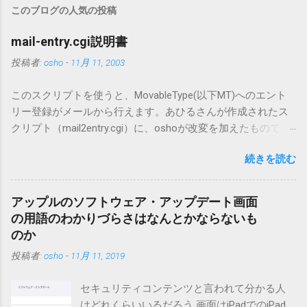
このブログの人気の投稿
mail-entry.cgi説明書
投稿者:
osho
-
11月 11, 2003
このスクリプトを使うと、MovableType(以下MT)へのエント
リー登録がメールから行えます。あひるさんが作成されたス
クリプト（mail2entry.cgi）に、oshoが改変を加えたもので
す。画像ファイルを添付することで、画像を含んだエントリ
続きを読む
ーも出来ます。 バージョン0.5.3以降の動作確認はMT3.11で行
っています。0.5.2まではMT2.661で確認していました。0.5.3以
降もたぶん動くと思います。 現在のバージョンは0.5.3です。
アップルのソフトウェア・アップデート画面
（2004/12/4リリース）※0.6.3を公開しています。まだ心配な
の用語のわかりづらさはなんとかならないも
点が多いため、こちらにはリンクしていません。安定を求め
のか
る方は0.5.3を、新版の機能が必要な方は0.6.3をご利用くださ
投稿者:
osho
-
11月 11, 2019
い。 こちら からどうぞ。 0.3.6までのバージョンに、エント
リーが重複登録されてしまう不具合が存在しています。最新
セキュリティコンテンツと言われて分かる人
版へのアップデートを強くお勧めしてます。 mail-entry.zipを
はどれくらいいるだろう 画面はiPadでのiPad