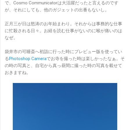
で、Cosmo Communicatorは大活躍だったと言えるのです
が、それにしても、他のガジェットの出番もないし。
正月三が日は怒涛のお年始まわり。それからは事務的な仕事
に忙殺される日々。お経を読む仕事がないのに喉が痛いのは
なぜ。
袋井市の可睡斎へ初詣に行った時にプレビュー版を使ってい
る
Photoshop Camera
でお寺を撮った時は楽しかったなぁ。そ
の時の写真と、自宅から真っ昼間に撮った時の写真を載せて
おきますね。