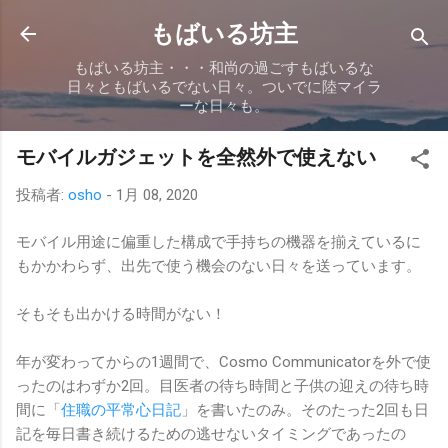
スキップしてメイン コンテンツに移動
もばいる坊主
もばいる坊主・・・和尚の過ごすもばいるな
日々ともばいるでない日々。ついでに陸マイラ
ーな日々も。
モバイルガジェットを全然外で使えない
投稿者:
osho
-
1月 08, 2020
モバイル用途に偏重した構成で手持ちの機器を揃えているに
もかかわらず、出先で使う機会のない日々を送っています。
そもそも出かける時間がない！
年が変わってからの1週間で、Cosmo Communicatorを外で使
ったのはわずか2回。目医者の待ち時間と子供の迎えの待ち時
間に「
住職の平常心日記
」を書いたのみ。そのたった2回も日
記を毎日書き続けるための逃せないタイミングであったの