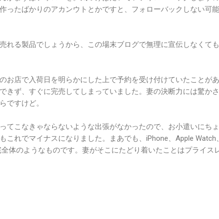
作ったばかりのアカンウトとかですと、フォローバックしない可
売れる製品でしょうから、この場末ブログで無理に宣伝しなくて
のお店で入荷日を明らかにした上で予約を受け付けていたことが
できず、すぐに完売してしまっていました。妻の決断力には驚か
らですけど。
ってこなきゃならないような出張がなかったので、お小遣いにち
れでマイナスになりました。まあでも、iPhone、Apple Watch
つ揃って完全体のようなものです。妻がそこにたどり着いたことはプライス