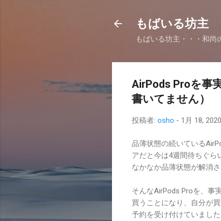
もばいる坊主
もばいる坊主・・・和尚
AirPods P
書いてません）
投稿者:
osho
-
1月 18, 202
品薄状態の続いているAirP
アだと今は4週間待ちぐら
なかなか品薄状態が解消さ
そんなAirPods Pr
買うことになり、自分が買
予約を受け付けていました