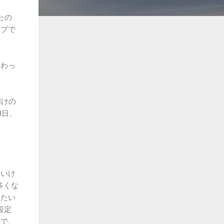
たの
ップで
変わっ
明けの
8日、
といけ
に多くな
得たい
設定
ので、