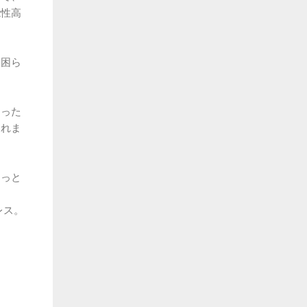
能性高
も困ら
あった
されま
ょっと
、
レス。