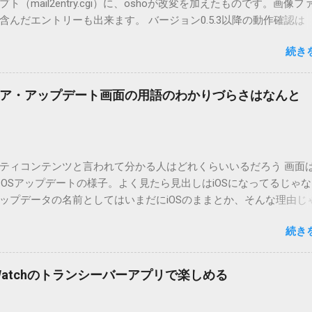
（mail2entry.cgi）に、oshoが改変を加えたものです。画像フ
んだエントリーも出来ます。 バージョン0.5.3以降の動作確認は
.5.2まではMT2.661で確認していました。0.5.3以降もたぶん動くと
続き
.3です。（2004/12/4リリース）※0.6.3を公開しています。まだ
リンクしていません。安定を求める方は0.5.3を、新版の機能が必
。 こちら からどうぞ。 0.3.6までのバージョンに、エントリーが重
ア・アップデート画面の用語のわかりづらさはなんと
ています。最新版へのアップデートを強くお勧めしてます。 mail
ードするにはここをクリックしてください。 （Windowsから解凍したフ
」というフォルダと、同名のファイルが含まれていますが、関係ありま
cOS XでZIP圧縮しているため、Mac独自のファイル情報が含まれ
ティコンテンツと言われて分かる人はどれくらいいるだろう 画面はi
3.0以降用の差分ファイルはこちら 。ZIP圧縮してまとめてあります。
ad OSアップデートの様子。よく見たら見出しはiOSになってるじゃ
ジョン番号を持つパッチを適用してください。バージョンが古い
ップデータの名前としてはいまだにiOSのままとか、そんな理由じ
必要があります。0.5.0以降は、パッチが正常に当てられるかどう
うね。 それは混乱のもとですが、それよりも「Appleのソフトウェ
造してる方向けに、バージョンアップポイントをお知らせするの
続き
ートのセキュリティコンテンツについては、以下のWebサイトを
ずはどんなふうに使うものか説明し、設置方法は後述します。 使い方
の部分。 セキュリティコンテンツ…？ こんなブログをやっている
or（投稿者）を、2行目にカテゴリを、それぞれ<>（半角文字）で囲
ります。人によってはここで悩んだ結果、アップデートをしない
thorとカテゴリは事前にMTで作っておく必要があります。 <exten
pple Watchのトランシーバーアプリで楽しめる
ですよ。アップデートに限らず、分からないけどやってみる人よ
と、それ以降の行は追記項目（extend）として扱われますので、
いからやらない人の方が多いと思います。経験上の感覚ですけれど
この指定の前後に文字があってはいけません。また、<>の中の文