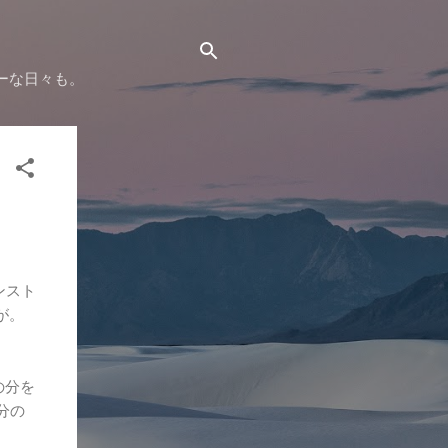
ーな日々も。
ンスト
が。
の分を
分の