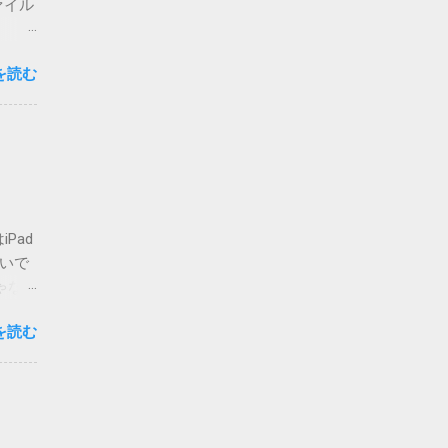
ァイル
思いま
を読む
心配な
要な方
複登録
-
ォルダ
せん
てしま
Pad
いまの
ないで
場合は
ゃな
かのチ
ア・
が主な
を読む
ご覧く
 メ
私でも
って指
人も出
d>
りも、
必要に
。 さ
字は、