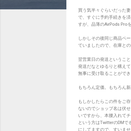
買う気半々ぐらいだった妻
で、すぐに予約手続きを済
すが、品薄のAirPods
しかしその後同じ商品ペー
ていましたので、在庫との
翌営業日の発送ということ
発送だなとゆるりと構えて
無事に受け取ることができ
もちろん定価。もちろん新品。A
もしかしたらこの件をご存
ないのでショップ名は伏せますが
いですから、本腰入れてチ
という方はTwitterのD
にしてますので、すいませ