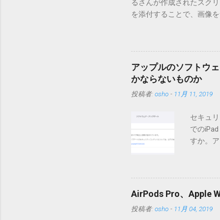
るさんが作成されたスクリプト
を添付することで、画像を含
MT3.11で行っています。0
す。 現在のバージョンは0.5
点が多いため、こちらには
は0.6.3をご利用ください
アップルのソフトウェ
されてしまう不具合が存在し
かならないものか
entry.zipをダウンロ
投稿者:
osho
-
11月 11, 2019
を見ると「_MACOSX
ので無視してください。Ma
セキュリ
うようです。） Ver.0.
でのiP
バージョン番号と同じバー
すか。ア
一つずつ順に適用していく
いでしょ
ェックをしていません。改
アップデ
目的となっています。 ま
ださい」
ール本文の1行目にauth
説明に困
定してください。使用するau
AirPods Pro、A
てきそう
と書かれただけの行がある
投稿者:
osho
-
11月 04, 2019
分からな
応じて指定してください。