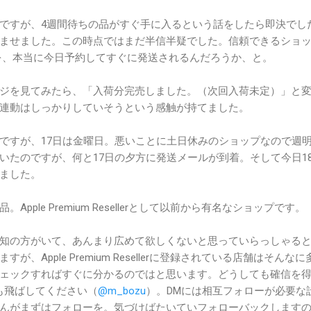
ですが、4週間待ちの品がすぐ手に入るという話をしたら即決でし
ませました。この時点ではまだ半信半疑でした。信頼できるショ
 Proを、本当に今日予約してすぐに発送されるんだろうか、と。
ジを見てみたら、「入荷分完売しました。（次回入荷未定）」と
連動はしっかりしていそうという感触が持てました。
ですが、17日は金曜日。悪いことに土日休みのショップなので週
いたのですが、何と17日の夕方に発送メールが到着。そして今日1
ました。
pple Premium Resellerとして以前から有名なショップです。
知の方がいて、あんまり広めて欲しくないと思っていらっしゃる
、Apple Premium Resellerに登録されている店舗はそんな
ェックすればすぐに分かるのではと思います。どうしても確信を
Mでも飛ばしてください（
@m_bozu
）。DMには相互フォローが必要な
んがまずはフォローを。気づけばたいていフォローバックします