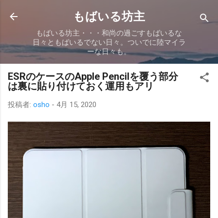
スキップしてメイン コンテンツに移動
もばいる坊主
もばいる坊主・・・和尚の過ごすもばいるな
日々ともばいるでない日々。ついでに陸マイラ
ーな日々も。
ESRのケースのApple Pencilを覆う部分
は裏に貼り付けておく運用もアリ
投稿者:
osho
-
4月 15, 2020