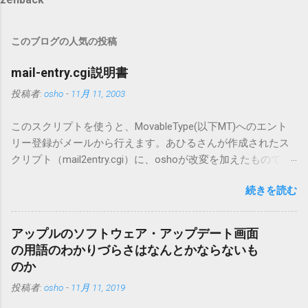
このブログの人気の投稿
mail-entry.cgi説明書
投稿者:
osho
-
11月 11, 2003
このスクリプトを使うと、MovableType(以下MT)へのエント
リー登録がメールから行えます。あひるさんが作成されたス
クリプト（mail2entry.cgi）に、oshoが改変を加えたもので
す。画像ファイルを添付することで、画像を含んだエントリ
続きを読む
ーも出来ます。 バージョン0.5.3以降の動作確認はMT3.11で行
っています。0.5.2まではMT2.661で確認していました。0.5.3以
降もたぶん動くと思います。 現在のバージョンは0.5.3です。
アップルのソフトウェア・アップデート画面
（2004/12/4リリース）※0.6.3を公開しています。まだ心配な
の用語のわかりづらさはなんとかならないも
点が多いため、こちらにはリンクしていません。安定を求め
のか
る方は0.5.3を、新版の機能が必要な方は0.6.3をご利用くださ
投稿者:
osho
-
11月 11, 2019
い。 こちら からどうぞ。 0.3.6までのバージョンに、エント