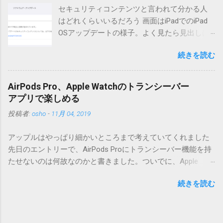
リーが重複登録されてしまう不具合が存在しています。最新
セキュリティコンテンツと言われて分かる人
版へのアップデートを強くお勧めしてます。 mail-entry.zipを
はどれくらいいるだろう 画面はiPadでのiPad
ダウンロードするにはここをクリックしてください。
OSアップデートの様子。よく見たら見出しは
（Windowsから解凍したフォルダを見ると「_MACOSX」とい
iOSになってるじゃないですか。アップデータ
うフォルダと、同名のファイルが含まれていますが、関係あ
続きを読む
の名前としてはいまだにiOSのままとか、そん
りませんので無視してください。MacOS XでZIP圧縮している
な理由じゃないでしょうね。 それは混乱のも
ため、Mac独自のファイル情報が含まれてしまうようで
とですが、それよりも「Appleのソフトウェ
す。） Ver.0.3.0以降用の差分ファイルはこちら 。ZIP圧縮して
AirPods Pro、Apple Watchのトランシーバー
ア・アップデートのセキュリティコンテンツ
まとめてあります。いまのバージョン番号と同じバージョン
アプリで楽しめる
については、以下のWebサイトをご覧くださ
番号を持つパッチを適用してください。バージョンが古い場
投稿者:
osho
-
11月 04, 2019
い」の部分。 セキュリティコンテンツ…？ こ
合は一つずつ順に適用していく必要があります。0.5.0以降
んなブログをやっている私でも説明に困りま
は、パッチが正常に当てられるかどうかのチェックをしてい
アップルはやっぱり細かいところまで考えていてくれました
す。人によってはここで悩んだ結果、アップ
ません。改造してる方向けに、バージョンアップポイントを
先日のエントリーで、AirPods Proにトランシーバー機能を持
デートをしない人も出てきそうですよ。アッ
お知らせするのが主な目的となっています。 まずはどんなふ
たせないのは何故なのかと書きました。ついでに、Apple
プデートに限らず、分からないけどやってみ
うに使うものか説明し、設置方法は後述します。 使い方 メー
Watchにはトランシーバーアプリがあるのに、AirPodsは普段
る人よりも、分からないからやらない人の方
ル本文の1行目にauthor（投稿者）を、2行目にカテゴリを、
続きを読む
はiPhoneに接続してるから使えないじゃん云々を書いたので
が多いと思います。経験上の感覚ですけれ
それぞれ<>（半角文字）で囲って指定してください。使用す
すが、これは大きな間違いでした。 手元にあるのはAirPodsの
ど。 さらに。「以下のWebサイト」のリンク
るauthorとカテゴリは事前にMTで作っておく必要がありま
ため、AirPods Proでは未検証ですが、おそらく同じ結果にな
をクリックしても、アップデート公開当日と
す。 <extend>と書かれただけの行があると、それ以降の行は
ると思います。 iPhoneにAirPodsを接続した状態で、Apple