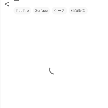
iPad Pro
Surface
ケース
磁気吸着
コ
メ
ン
ト