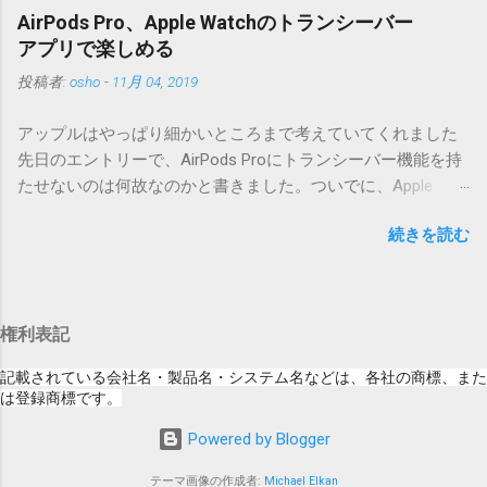
とですが、それよりも「Appleのソフトウェ
す。） Ver.0.3.0以降用の差分ファイルはこちら 。ZIP圧縮して
AirPods Pro、Apple Watchのトランシーバー
ア・アップデートのセキュリティコンテンツ
まとめてあります。いまのバージョン番号と同じバージョン
アプリで楽しめる
については、以下のWebサイトをご覧くださ
番号を持つパッチを適用してください。バージョンが古い場
投稿者:
osho
-
11月 04, 2019
い」の部分。 セキュリティコンテンツ…？ こ
合は一つずつ順に適用していく必要があります。0.5.0以降
んなブログをやっている私でも説明に困りま
は、パッチが正常に当てられるかどうかのチェックをしてい
アップルはやっぱり細かいところまで考えていてくれました
す。人によってはここで悩んだ結果、アップ
ません。改造してる方向けに、バージョンアップポイントを
先日のエントリーで、AirPods Proにトランシーバー機能を持
デートをしない人も出てきそうですよ。アッ
お知らせするのが主な目的となっています。 まずはどんなふ
たせないのは何故なのかと書きました。ついでに、Apple
プデートに限らず、分からないけどやってみ
うに使うものか説明し、設置方法は後述します。 使い方 メー
Watchにはトランシーバーアプリがあるのに、AirPodsは普段
る人よりも、分からないからやらない人の方
ル本文の1行目にauthor（投稿者）を、2行目にカテゴリを、
続きを読む
はiPhoneに接続してるから使えないじゃん云々を書いたので
が多いと思います。経験上の感覚ですけれ
それぞれ<>（半角文字）で囲って指定してください。使用す
すが、これは大きな間違いでした。 手元にあるのはAirPodsの
ど。 さらに。「以下のWebサイト」のリンク
るauthorとカテゴリは事前にMTで作っておく必要がありま
ため、AirPods Proでは未検証ですが、おそらく同じ結果にな
をクリックしても、アップデート公開当日と
す。 <extend>と書かれただけの行があると、それ以降の行は
ると思います。 iPhoneにAirPodsを接続した状態で、Apple
かですと、該当するアップデートが未掲載だ
追記項目（extend）として扱われますので、必要に応じて指
権利表記
Watchでトランシーバーアプリを起動すると、AirPodsはトラ
ったりします。（もしかしたら、各端末の設
定してください。この指定の前後に文字があってはいけませ
ンシーバーのために機能するようになります。Apple Watchの
定アイコンにアップデートがある旨のバッヂ
記載されている会社名・製品名・システム名などは、各社の商標、また
ん。また、<>の中の文字は、設...
画面上にある送信ボタン（黄色い大きな丸）を押している
は登録商標です。
がつく頃には、ページの準備ができているの
間、AirPodsは聞き取った音声をトランシーバーアプリを通し
かもしれません） さらにさらに。スクショの
Powered by Blogger
て相手のApple Watchへ送信してくれます。相手が同様にして
iPad OS 13.2.2ですが、公開から数日たった今
話したことは、AirPodsから聞こえてきます。 何も設定しなく
日、当該ページにアクセスした結果が以下の
テーマ画像の作成者:
Michael Elkan