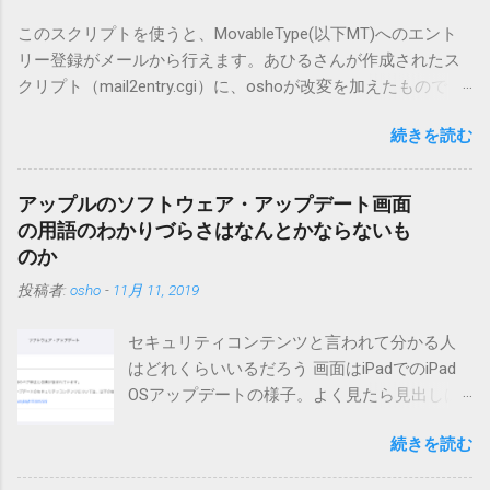
このスクリプトを使うと、MovableType(以下MT)へのエント
リー登録がメールから行えます。あひるさんが作成されたス
クリプト（mail2entry.cgi）に、oshoが改変を加えたもので
す。画像ファイルを添付することで、画像を含んだエントリ
続きを読む
ーも出来ます。 バージョン0.5.3以降の動作確認はMT3.11で行
っています。0.5.2まではMT2.661で確認していました。0.5.3以
降もたぶん動くと思います。 現在のバージョンは0.5.3です。
アップルのソフトウェア・アップデート画面
（2004/12/4リリース）※0.6.3を公開しています。まだ心配な
の用語のわかりづらさはなんとかならないも
点が多いため、こちらにはリンクしていません。安定を求め
のか
る方は0.5.3を、新版の機能が必要な方は0.6.3をご利用くださ
投稿者:
osho
-
11月 11, 2019
い。 こちら からどうぞ。 0.3.6までのバージョンに、エント
リーが重複登録されてしまう不具合が存在しています。最新
セキュリティコンテンツと言われて分かる人
版へのアップデートを強くお勧めしてます。 mail-entry.zipを
はどれくらいいるだろう 画面はiPadでのiPad
ダウンロードするにはここをクリックしてください。
OSアップデートの様子。よく見たら見出しは
（Windowsから解凍したフォルダを見ると「_MACOSX」とい
iOSになってるじゃないですか。アップデータ
うフォルダと、同名のファイルが含まれていますが、関係あ
続きを読む
の名前としてはいまだにiOSのままとか、そん
りませんので無視してください。MacOS XでZIP圧縮している
な理由じゃないでしょうね。 それは混乱のも
ため、Mac独自のファイル情報が含まれてしまうようで