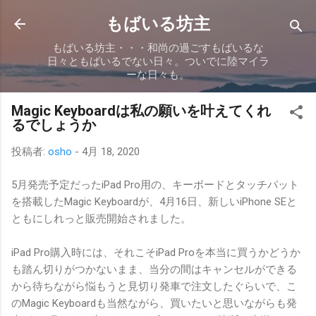
スキップしてメイン コンテンツに移動
もばいる坊主
もばいる坊主・・・和尚の過ごすもばいるな
日々ともばいるでない日々。ついでに陸マイラ
ーな日々も。
Magic Keyboardは私の願いを叶えてくれ
るでしょうか
投稿者:
osho
-
4月 18, 2020
5月発売予定だったiPad Pro用の、キーボードとタッチパット
を搭載したMagic Keyboardが、4月16日、新しいiPhone SEと
ともにしれっと販売開始されました。
iPad Pro購入時には、それこそiPad Proを本当に買うかどうか
も踏ん切りがつかないまま、当分の間はキャンセルができる
から待ちながら悩もうと見切り発車で注文したぐらいで、こ
のMagic Keyboardも当然ながら、買いたいと思いながらも発