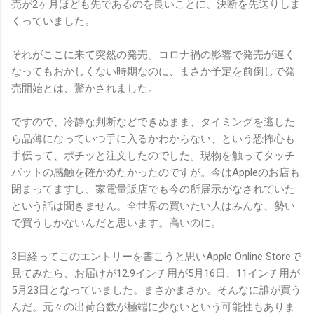
売が2ヶ月ほども先であるのを良いことに、決断を先送りしま
くっていました。
それがここに来て突然の発売。コロナ禍の影響で発売が遅く
なってもおかしくない時期なのに、まさか予定を前倒しで発
売開始とは、驚かされました。
ですので、冷静な判断などできぬまま、タイミングを逃した
ら品薄になっていつ手に入るかわからない、という恐怖心も
手伝って、ポチッと注文したのでした。現物を触ってタッチ
パットの感触を確かめたかったのですが。今はAppleのお店も
閉まってますし、家電量販店でも今の所展示がなされていた
という話は聞きません。全世界の買いたい人はみんな、勢い
で買うしかないんだと思います。高いのに。
3日経ってこのエントリーを書こうと思いApple Online Storeで
見てみたら、お届けが12.9インチ用が5月16日、11インチ用が
5月23日となっていました。まさかまさか。そんなに誰が買う
んだ。元々の出荷台数が極端に少ないという可能性もありま