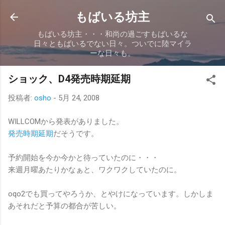
スキップしてメイン コンテンツに移動
もばいる坊主
もばいる坊主・・・和尚の過ごすもばいるな
日々ともばいるでない日々。ついでに陸マイラ
ーな日々も。
ショック、D4発売時期延期
投稿者:
osho
-
5月 24, 2008
WILLCOMから発表がありました。
発売時期延期
だそうです。
予約開始を今か今かと待っていたのに・・・
来週月曜あたりかなぁと、ワクワクしていたのに。
oqo2でも買ってやろうか、とやけになっています。しかしま
あそれだと予算の都合が苦しい。