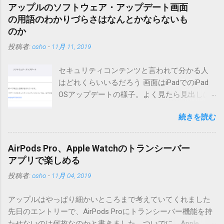
降もたぶん動くと思います。 現在のバージョンは0.5.3です。
アップルのソフトウェア・アップデート画面
（2004/12/4リリース）※0.6.3を公開しています。まだ心配な
の用語のわかりづらさはなんとかならないも
点が多いため、こちらにはリンクしていません。安定を求め
のか
る方は0.5.3を、新版の機能が必要な方は0.6.3をご利用くださ
投稿者:
osho
-
11月 11, 2019
い。 こちら からどうぞ。 0.3.6までのバージョンに、エント
リーが重複登録されてしまう不具合が存在しています。最新
セキュリティコンテンツと言われて分かる人
版へのアップデートを強くお勧めしてます。 mail-entry.zipを
はどれくらいいるだろう 画面はiPadでのiPad
ダウンロードするにはここをクリックしてください。
OSアップデートの様子。よく見たら見出しは
（Windowsから解凍したフォルダを見ると「_MACOSX」とい
iOSになってるじゃないですか。アップデータ
うフォルダと、同名のファイルが含まれていますが、関係あ
続きを読む
の名前としてはいまだにiOSのままとか、そん
りませんので無視してください。MacOS XでZIP圧縮している
な理由じゃないでしょうね。 それは混乱のも
ため、Mac独自のファイル情報が含まれてしまうようで
とですが、それよりも「Appleのソフトウェ
す。） Ver.0.3.0以降用の差分ファイルはこちら 。ZIP圧縮して
AirPods Pro、Apple Watchのトランシーバー
ア・アップデートのセキュリティコンテンツ
まとめてあります。いまのバージョン番号と同じバージョン
アプリで楽しめる
については、以下のWebサイトをご覧くださ
番号を持つパッチを適用してください。バージョンが古い場
投稿者:
osho
-
11月 04, 2019
い」の部分。 セキュリティコンテンツ…？ こ
合は一つずつ順に適用していく必要があります。0.5.0以降
んなブログをやっている私でも説明に困りま
は、パッチが正常に当てられるかどうかのチェックをしてい
アップルはやっぱり細かいところまで考えていてくれました
す。人によってはここで悩んだ結果、アップ
ません。改造してる方向けに、バージョンアップポイントを
先日のエントリーで、AirPods Proにトランシーバー機能を持
デートをしない人も出てきそうですよ。アッ
お知らせするのが主な目的となっています。 まずはどんなふ
たせないのは何故なのかと書きました。ついでに、Apple