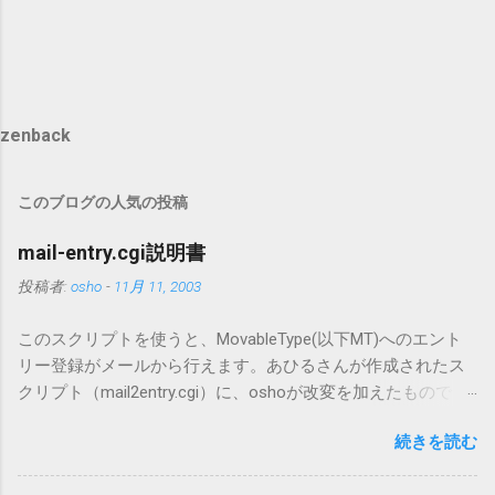
zenback
このブログの人気の投稿
mail-entry.cgi説明書
投稿者:
osho
-
11月 11, 2003
このスクリプトを使うと、MovableType(以下MT)へのエント
リー登録がメールから行えます。あひるさんが作成されたス
クリプト（mail2entry.cgi）に、oshoが改変を加えたもので
す。画像ファイルを添付することで、画像を含んだエントリ
続きを読む
ーも出来ます。 バージョン0.5.3以降の動作確認はMT3.11で行
っています。0.5.2まではMT2.661で確認していました。0.5.3以