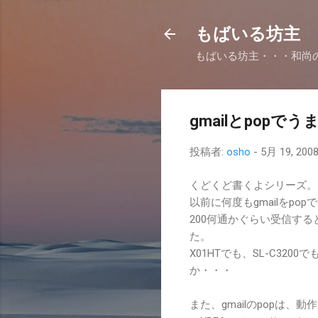
もばいる坊主
もばいる坊主・・・和尚
gmailとpop
投稿者:
osho
-
5月 19, 200
くどくど書くよシリーズ。
以前に何度もgmailをp
200何通かぐらい受信す
た。
X01HTでも、SL-C320
か・・・
また、gmailのpopは