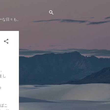
ーな日々も。
も、
まし
の
えばこ