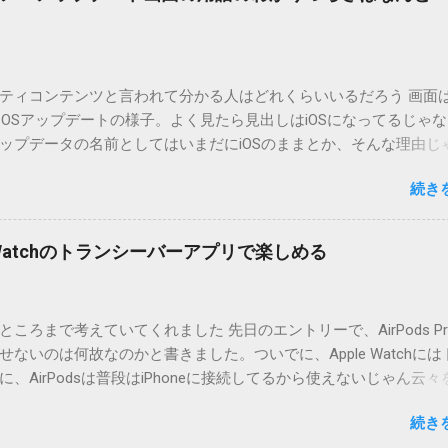
ています。最新版へのアップデートを強くお勧めしてます。 mail
ードするにはここをクリックしてください。 （Windowsから解凍したフ
」というフォルダと、同名のファイルが含まれていますが、関係ありま
cOS XでZIP圧縮しているため、Mac独自のファイル情報が含まれ
ティコンテンツと言われて分かる人はどれくらいいるだろう 画面はi
3.0以降用の差分ファイルはこちら 。ZIP圧縮してまとめてあります。
ad OSアップデートの様子。よく見たら見出しはiOSになってるじゃ
ジョン番号を持つパッチを適用してください。バージョンが古い
ップデータの名前としてはいまだにiOSのままとか、そんな理由じ
必要があります。0.5.0以降は、パッチが正常に当てられるかどう
うね。 それは混乱のもとですが、それよりも「Appleのソフトウェ
造してる方向けに、バージョンアップポイントをお知らせするの
続き
ートのセキュリティコンテンツについては、以下のWebサイトを
ずはどんなふうに使うものか説明し、設置方法は後述します。 使い方
の部分。 セキュリティコンテンツ…？ こんなブログをやっている
or（投稿者）を、2行目にカテゴリを、それぞれ<>（半角文字）で囲
ります。人によってはここで悩んだ結果、アップデートをしない
thorとカテゴリは事前にMTで作っておく必要があります。 <exten
pple Watchのトランシーバーアプリで楽しめる
ですよ。アップデートに限らず、分からないけどやってみる人よ
と、それ以降の行は追記項目（extend）として扱われますので、
いからやらない人の方が多いと思います。経験上の感覚ですけれど
この指定の前後に文字があってはいけません。また、<>の中の文
以下のWebサイト」のリンクをクリックしても、アップデート公
ころまで考えていてくれました 先日のエントリーで、AirPods Pr
と、該当するアップデートが未掲載だったりします。（もしかし
ないのは何故なのかと書きました。ついでに、Apple Watchには
設定アイコンにアップデートがある旨のバッヂがつく頃には、ペ
、AirPodsは普段はiPhoneに接続してるから使えないじゃん云々
ているのかもしれません） さらにさらに。スクショのiPad OS 13.2
違いでした。 手元にあるのはAirPodsのため、AirPods Proで
公開から数日たった今日、当該ページにアクセスした結果が以下
続き
ると思います。 iPhoneにAirPodsを接続した状態で、Apple W
このアップデートにはCVEの公開エントリがありません。」 もはや