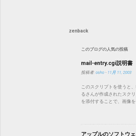
zenback
このブログの人気の投稿
mail-entry.cgi説明書
投稿者:
osho
-
11月 11, 2003
このスクリプトを使うと、Mo
るさんが作成されたスクリプト
を添付することで、画像を含
MT3.11で行っています。0
す。 現在のバージョンは0.5
点が多いため、こちらには
は0.6.3をご利用ください
アップルのソフトウェ