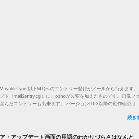
vableType(以下MT)へのエントリー登録がメールから行えます
（mail2entry.cgi）に、oshoが改変を加えたものです。画像フ
んだエントリーも出来ます。 バージョン0.5.3以降の動作確認は
.5.2まではMT2.661で確認していました。0.5.3以降もたぶん動くと
続き
.3です。（2004/12/4リリース）※0.6.3を公開しています。まだ
リンクしていません。安定を求める方は0.5.3を、新版の機能が必
。 こちら からどうぞ。 0.3.6までのバージョンに、エントリーが重
ア・アップデート画面の用語のわかりづらさはなんと