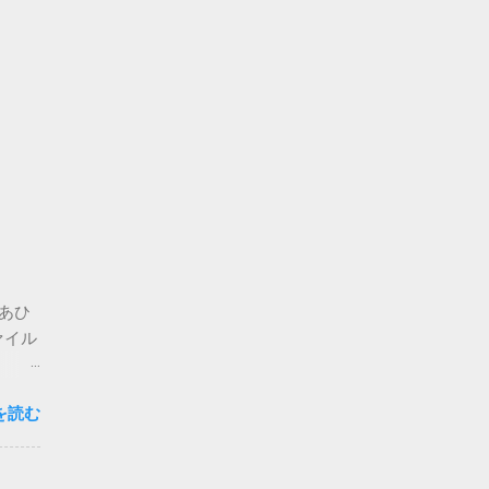
。あひ
ァイル
思いま
を読む
心配な
要な方
複登録