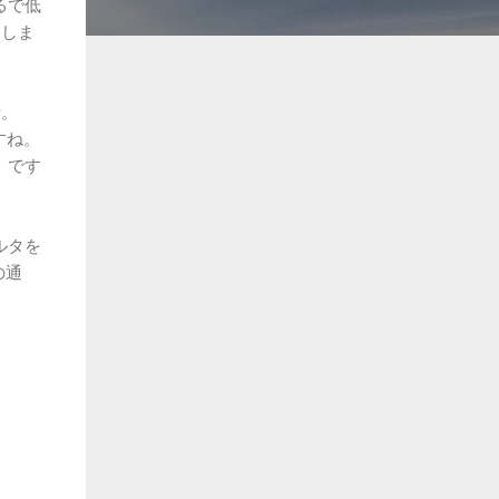
るで低
てしま
話。
すね。
。です
ルタを
の通