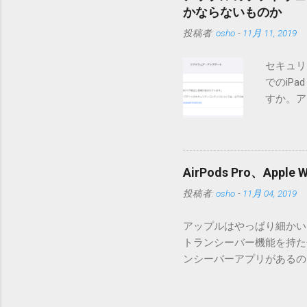
されてしまう不具合が存在し
かならないものか
entry.zipをダウンロ
投稿者:
osho
-
11月 11, 2019
を見ると「_MACOSX
ので無視してください。Ma
セキュリ
うようです。） Ver.0.
でのiP
バージョン番号と同じバー
すか。ア
一つずつ順に適用していく
いでしょ
ェックをしていません。改
アップデ
目的となっています。 ま
ださい」
ール本文の1行目にauth
説明に困
定してください。使用するau
AirPods Pro、A
てきそう
と書かれただけの行がある
投稿者:
osho
-
11月 04, 2019
分からな
応じて指定してください。
らに。「
設...
アップルはやっぱり細かいと
とかです
トランシーバー機能を持たせ
各端末の
ンシーバーアプリがあるのに
準備ができ
いたのですが、これは大きな間
ですが、
証ですが、おそらく同じ結果にな
り。 「