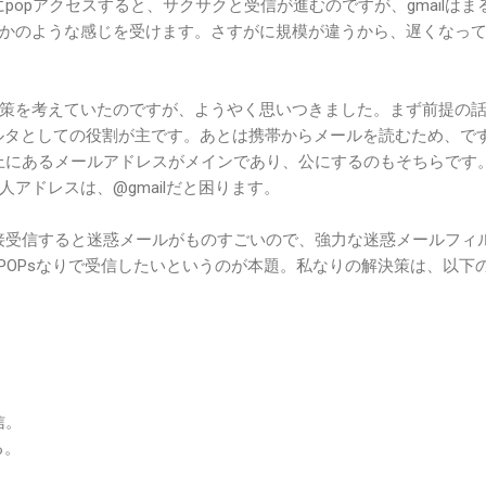
にpopアクセスすると、サクサクと受信が進むのですが、gmailはま
かのような感じを受けます。さすがに規模が違うから、遅くなっ
策を考えていたのですが、ようやく思いつきました。まず前提の
フィルタとしての役割が主です。あとは携帯からメールを読むため、で
ー上にあるメールアドレスがメインであり、公にするのもそちらです
アドレスは、@gmailだと困ります。
直接受信すると迷惑メールがものすごいので、強力な迷惑メールフィ
らnPOPsなりで受信したいというのが本題。私なりの解決策は、以下
信。
る。