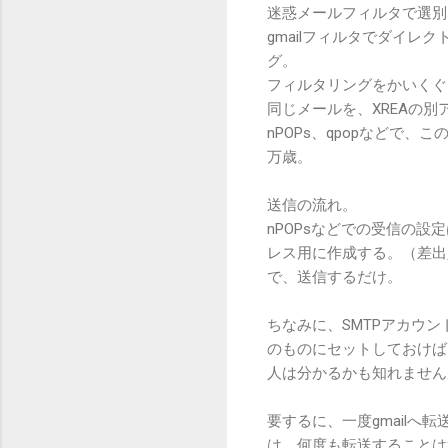
迷惑メールフィルタで選別
gmailフィルタでダイ
グ。
フィルタリングをかいくぐっ
同じメールを、XREAの別
nPOPs、qpopなどで
万歳。
送信の流れ。
nPOPsなどでの受信の設
レス用に作成する。（差出
で、送信するだけ。
ちなみに、SMTPアカウ
のものにセットしておけば
人は分かるかも知れません
要するに、一度gmail
は、何度も転送することは