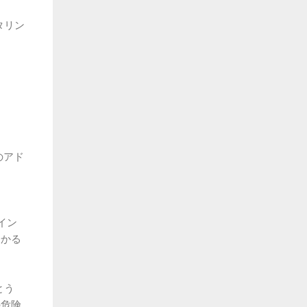
タリン
のアド
イン
分かる
とう
の危険