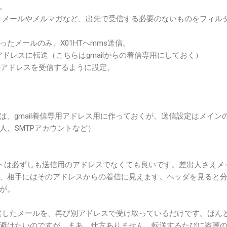
。
レクトメールやメルマガなど、出先で受信する必要のないものをフィル
たメールのみ、X01HTへmms送信。
アドレスに転送（こちらはgmailからの着信専用にしておく）
、このアドレスを受信するように設定。
定は、gmail着信専用アドレス用に作っておくが、送信設定はメイン
人、SMTPアカウントなど）
ントは必ずしも送信用のアドレスでなくても良いです。差出人さえメ
、相手にはそのアドレスからの着信に見えます。ヘッダを見ると
が。
へ転送したメールを、再び別アドレスで受け取っているだけです。ほん
避けたいのですが、まあ、仕方ありません。転送するたびに盗聴