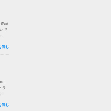
-
ォルダ
せん
てしま
Pad
いまの
ないで
場合は
ゃな
かのチ
ア・
が主な
を読む
ご覧く
 メ
私でも
って指
人も出
d>
りも、
必要に
。 さ
字は、
開当日
oに
たら、
トラ
ージの
を書
.2
は未検
の通
を読む
atch
意味が