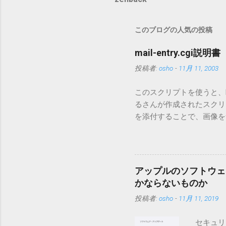
このブログの人気の投稿
mail-entry.cgi説明書
投稿者:
osho
-
11月 11, 2003
このスクリプトを使うと、Mo
るさんが作成されたスクリプト
を添付することで、画像を含
MT3.11で行っています。0
す。 現在のバージョンは0.5
点が多いため、こちらには
は0.6.3をご利用ください
アップルのソフトウェ
されてしまう不具合が存在し
かならないものか
entry.zipをダウンロ
投稿者:
osho
-
11月 11, 2019
を見ると「_MACOSX
ので無視してください。Ma
セキュリ
うようです。） Ver.0.