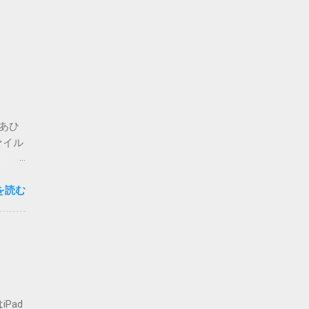
。あひ
ァイル
思いま
を読む
心配な
要な方
複登録
-
ォルダ
せん
てしま
Pad
いまの