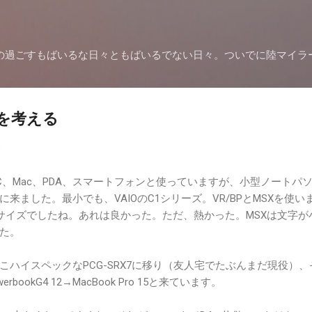
スキップしてメイン コンテンツに移動
の過ごすもばいるな日々ともばいるでない日々。ついでに陸マイラ
D4を考える
8
C、Mac、PDA、スマートフォンと使っていますが、小型ノートパ
来ました。最小でも、VAIOのC1シリーズ。VR/BPとMSXを使い
kのA5サイズでしたね。あれは良かった。ただ、熱かった。MSXは文字が
た。
こハイスペックなPCG-SRX7に移り（友人宅でたぶんまだ現役）、
rbookG4 12→MacBook Pro 15と来ています。