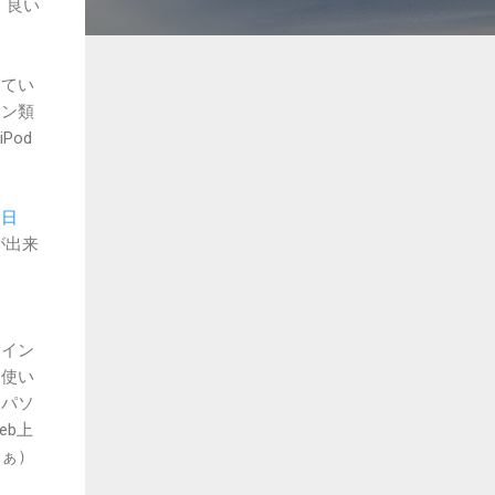
、良い
きてい
タン類
Pod
援日
が出来
ライン
て使い
経パソ
eb上
なぁ）