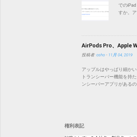
でのiP
バージョン番号と同じバー
すか。ア
一つずつ順に適用していく
いでしょ
ェックをしていません。改
アップデ
目的となっています。 ま
ださい」
ール本文の1行目にauth
説明に困
定してください。使用するau
AirPods Pro、A
てきそう
と書かれただけの行がある
投稿者:
osho
-
11月 04, 2019
分からな
応じて指定してください。
らに。「
設...
アップルはやっぱり細かいと
とかです
トランシーバー機能を持たせ
各端末の
ンシーバーアプリがあるのに
準備ができ
いたのですが、これは大きな間
ですが、
証ですが、おそらく同じ結果にな
り。 「
でトランシーバーアプリを起
分かりま
す。Apple Watchの
いてない
った音声をトランシーバーア
場合は、
権利表記
して話したことは、AirP
イト」に
ながる。まさにアップルクオ