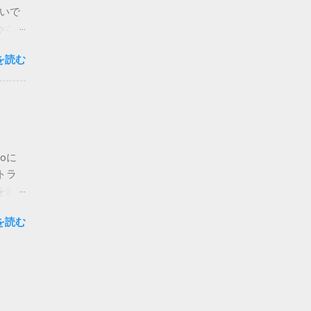
ないで
場合は
ゃな
かのチ
ア・
が主な
を読む
ご覧く
 メ
私でも
って指
人も出
d>
りも、
必要に
。 さ
字は、
開当日
oに
たら、
トラ
ージの
を書
.2
は未検
の通
を読む
atch
意味が
りま
何も書
聞き取
りたい
様に
ebサ
につ
が書か
くれ