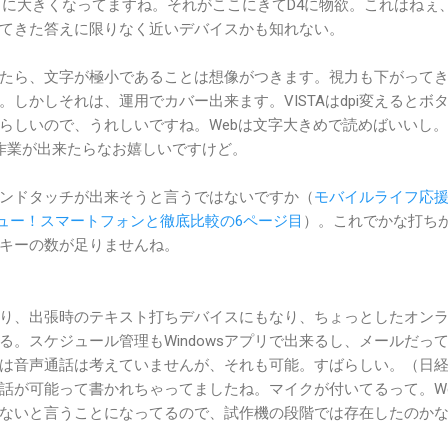
々に大きくなってますね。それがここにきてD4に物欲。これはねぇ
てきた答えに限りなく近いデバイスかも知れない。
たら、文字が極小であることは想像がつきます。視力も下がって
しかしそれは、運用でカバー出来ます。VISTAはdpi変えるとボ
らしいので、うれしいですね。Webは文字大きめで読めばいいし。i
大作業が出来たらなお嬉しいですけど。
ンドタッチが出来そうと言うではないですか（
モバイルライフ応
真レビュー！スマートフォンと徹底比較の6ページ目
）。これでかな打ち
キーの数が足りませんね。
り、出張時のテキスト打ちデバイスにもなり、ちょっとしたオン
る。スケジュール管理もWindowsアプリで出来るし、メールだっ
は音声通話は考えていませんが、それも可能。すばらしい。（日
話が可能って書かれちゃってましたね。マイクが付いてるって。W
ないと言うことになってるので、試作機の段階では存在したのか