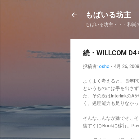
もばいる坊主
もばいる坊主・・・和尚
続・WILLCOM 
投稿者:
osho
-
4月 26, 200
よくよく考えると、長年P
というものには手を出さずに
た。その次はInterlin
く、処理能力も足りなかっ
そんなこんなが嫌でそこそ
後すぐにiBookに移行。Powe