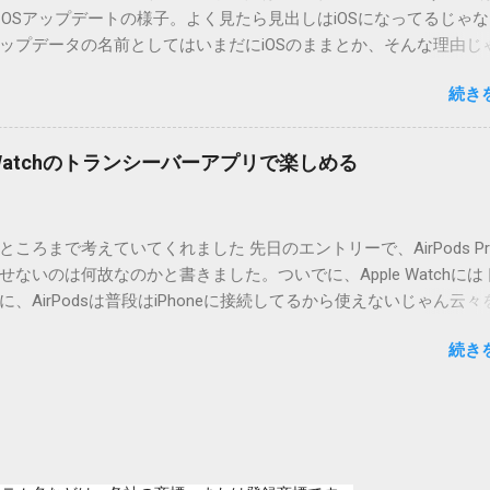
ad OSアップデートの様子。よく見たら見出しはiOSになってるじゃ
ジョン番号を持つパッチを適用してください。バージョンが古い
ップデータの名前としてはいまだにiOSのままとか、そんな理由じ
必要があります。0.5.0以降は、パッチが正常に当てられるかどう
うね。 それは混乱のもとですが、それよりも「Appleのソフトウェ
造してる方向けに、バージョンアップポイントをお知らせするの
続き
ートのセキュリティコンテンツについては、以下のWebサイトを
ずはどんなふうに使うものか説明し、設置方法は後述します。 使い方
の部分。 セキュリティコンテンツ…？ こんなブログをやっている
or（投稿者）を、2行目にカテゴリを、それぞれ<>（半角文字）で囲
ります。人によってはここで悩んだ結果、アップデートをしない
thorとカテゴリは事前にMTで作っておく必要があります。 <exten
pple Watchのトランシーバーアプリで楽しめる
ですよ。アップデートに限らず、分からないけどやってみる人よ
と、それ以降の行は追記項目（extend）として扱われますので、
いからやらない人の方が多いと思います。経験上の感覚ですけれど
この指定の前後に文字があってはいけません。また、<>の中の文
以下のWebサイト」のリンクをクリックしても、アップデート公
ころまで考えていてくれました 先日のエントリーで、AirPods Pr
と、該当するアップデートが未掲載だったりします。（もしかし
ないのは何故なのかと書きました。ついでに、Apple Watchには
設定アイコンにアップデートがある旨のバッヂがつく頃には、ペ
、AirPodsは普段はiPhoneに接続してるから使えないじゃん云々
ているのかもしれません） さらにさらに。スクショのiPad OS 13.2
違いでした。 手元にあるのはAirPodsのため、AirPods Proで
公開から数日たった今日、当該ページにアクセスした結果が以下
続き
ると思います。 iPhoneにAirPodsを接続した状態で、Apple W
このアップデートにはCVEの公開エントリがありません。」 もはや
動すると、AirPodsはトランシーバーのために機能するようにな
せん。大混乱です。見ろと書いてあるからリンクを開いたのに、
画面上にある送信ボタン（黄色い大きな丸）を押している間、AirPodsは
とは。 アップルのアップデート画面で、アップデートの詳細を知
プリを通して相手のApple Watchへ送信してくれます。相手が同
「詳しい情報」を開くのが一般人にとっては正解です。「以下のW
odsから聞こえてきます。 何も設定しなくても、期待した通りに自然
飛んじゃダメなんですね。 じゃあ、「以下のWebサイト」では何
リティ。 ただ、交信終了後のAirPodsは、音楽再生を再開しては