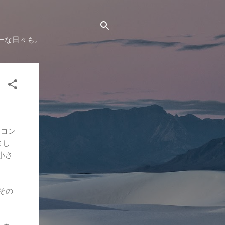
ーな日々も。
ソコン
まし
小さ
その