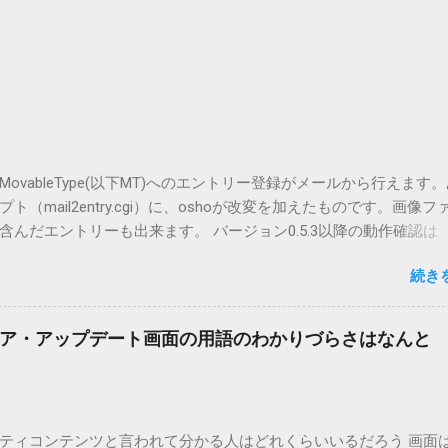
vableType(以下MT)へのエントリー登録がメールから行えます
（mail2entry.cgi）に、oshoが改変を加えたものです。画像フ
んだエントリーも出来ます。 バージョン0.5.3以降の動作確認は
.5.2まではMT2.661で確認していました。0.5.3以降もたぶん動くと
続き
.3です。（2004/12/4リリース）※0.6.3を公開しています。まだ
リンクしていません。安定を求める方は0.5.3を、新版の機能が必
。 こちら からどうぞ。 0.3.6までのバージョンに、エントリーが重
ア・アップデート画面の用語のわかりづらさはなんと
ています。最新版へのアップデートを強くお勧めしてます。 mail
ードするにはここをクリックしてください。 （Windowsから解凍したフ
」というフォルダと、同名のファイルが含まれていますが、関係ありま
cOS XでZIP圧縮しているため、Mac独自のファイル情報が含まれ
ティコンテンツと言われて分かる人はどれくらいいるだろう 画面はi
3.0以降用の差分ファイルはこちら 。ZIP圧縮してまとめてあります。