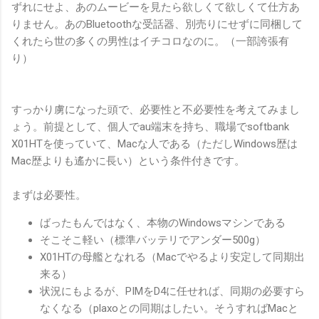
ずれにせよ、あのムービーを見たら欲しくて欲しくて仕方あ
りません。あのBluetoothな受話器、別売りにせずに同梱して
くれたら世の多くの男性はイチコロなのに。（一部誇張有
り）
すっかり虜になった頭で、必要性と不必要性を考えてみまし
ょう。前提として、個人でau端末を持ち、職場でsoftbank
X01HTを使っていて、Macな人である（ただしWindows歴は
Mac歴よりも遙かに長い）という条件付きです。
まずは必要性。
ばったもんではなく、本物のWindowsマシンである
そこそこ軽い（標準バッテリでアンダー500g）
X01HTの母艦となれる（Macでやるより安定して同期出
来る）
状況にもよるが、PIMをD4に任せれば、同期の必要すら
なくなる（plaxoとの同期はしたい。そうすればMacと