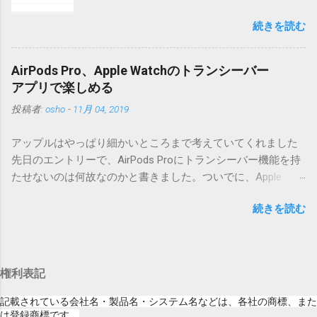
iOSになってるじゃないですか。アップデータ
うフォルダと、同名のファイルが含まれていますが、関係あ
続きを読む
の名前としてはいまだにiOSのままとか、そん
りませんので無視してください。MacOS XでZIP圧縮している
な理由じゃないでしょうね。 それは混乱のも
ため、Mac独自のファイル情報が含まれてしまうようで
とですが、それよりも「Appleのソフトウェ
す。） Ver.0.3.0以降用の差分ファイルはこちら 。ZIP圧縮して
AirPods Pro、Apple Watchのトランシーバー
ア・アップデートのセキュリティコンテンツ
まとめてあります。いまのバージョン番号と同じバージョン
アプリで楽しめる
については、以下のWebサイトをご覧くださ
番号を持つパッチを適用してください。バージョンが古い場
投稿者:
osho
-
11月 04, 2019
い」の部分。 セキュリティコンテンツ…？ こ
合は一つずつ順に適用していく必要があります。0.5.0以降
んなブログをやっている私でも説明に困りま
は、パッチが正常に当てられるかどうかのチェックをしてい
アップルはやっぱり細かいところまで考えていてくれました
す。人によってはここで悩んだ結果、アップ
ません。改造してる方向けに、バージョンアップポイントを
先日のエントリーで、AirPods Proにトランシーバー機能を持
デートをしない人も出てきそうですよ。アッ
お知らせするのが主な目的となっています。 まずはどんなふ
たせないのは何故なのかと書きました。ついでに、Apple
プデートに限らず、分からないけどやってみ
うに使うものか説明し、設置方法は後述します。 使い方 メー
Watchにはトランシーバーアプリがあるのに、AirPodsは普段
る人よりも、分からないからやらない人の方
ル本文の1行目にauthor（投稿者）を、2行目にカテゴリを、
続きを読む
はiPhoneに接続してるから使えないじゃん云々を書いたので
が多いと思います。経験上の感覚ですけれ
それぞれ<>（半角文字）で囲って指定してください。使用す
すが、これは大きな間違いでした。 手元にあるのはAirPodsの
ど。 さらに。「以下のWebサイト」のリンク
るauthorとカテゴリは事前にMTで作っておく必要がありま
ため、AirPods Proでは未検証ですが、おそらく同じ結果にな
をクリックしても、アップデート公開当日と
す。 <extend>と書かれただけの行があると、それ以降の行は
ると思います。 iPhoneにAirPodsを接続した状態で、Apple
かですと、該当するアップデートが未掲載だ
追記項目（extend）として扱われますので、必要に応じて指
権利表記
Watchでトランシーバーアプリを起動すると、AirPodsはトラ
ったりします。（もしかしたら、各端末の設
定してください。この指定の前後に文字があってはいけませ
ンシーバーのために機能するようになります。Apple Watchの
定アイコンにアップデートがある旨のバッヂ
記載されている会社名・製品名・システム名などは、各社の商標、また
ん。また、<>の中の文字は、設...
画面上にある送信ボタン（黄色い大きな丸）を押している
は登録商標です。
がつく頃には、ページの準備ができているの