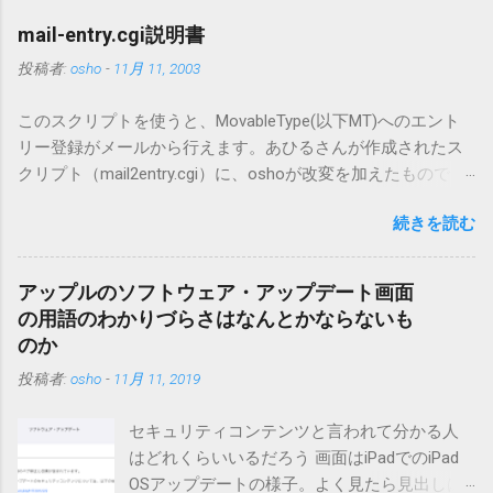
mail-entry.cgi説明書
投稿者:
osho
-
11月 11, 2003
このスクリプトを使うと、MovableType(以下MT)へのエント
リー登録がメールから行えます。あひるさんが作成されたス
クリプト（mail2entry.cgi）に、oshoが改変を加えたもので
す。画像ファイルを添付することで、画像を含んだエントリ
続きを読む
ーも出来ます。 バージョン0.5.3以降の動作確認はMT3.11で行
っています。0.5.2まではMT2.661で確認していました。0.5.3以
降もたぶん動くと思います。 現在のバージョンは0.5.3です。
アップルのソフトウェア・アップデート画面
（2004/12/4リリース）※0.6.3を公開しています。まだ心配な
の用語のわかりづらさはなんとかならないも
点が多いため、こちらにはリンクしていません。安定を求め
のか
る方は0.5.3を、新版の機能が必要な方は0.6.3をご利用くださ
投稿者:
osho
-
11月 11, 2019
い。 こちら からどうぞ。 0.3.6までのバージョンに、エント
リーが重複登録されてしまう不具合が存在しています。最新
セキュリティコンテンツと言われて分かる人
版へのアップデートを強くお勧めしてます。 mail-entry.zipを
はどれくらいいるだろう 画面はiPadでのiPad
ダウンロードするにはここをクリックしてください。
OSアップデートの様子。よく見たら見出しは
（Windowsから解凍したフォルダを見ると「_MACOSX」とい