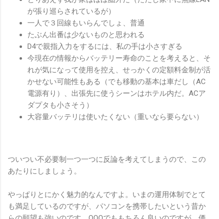
が張り巡らされているが）
一人で３回線もいらんでしょ、普通
たぶん出番は少ないものと思われる
D4で親指入力をするには、私の手は小さすぎる
今現在の情報からバッテリー寿命のことを考えると、そ
れが気になって使用を控え、せっかくの定額料金制が活
かせない可能性もある（でも移動の基本は車だし（AC
電源有り）、出張先に使うシーンはホテル内だ。ACア
ダプタも小さそう）
大容量バッテリは使いたくない（重いなら要らない）
ついつい不必要制一つ一つに反論を考えてしまうので、この
あたりにしましょう。
やっぱりとにかく魅力的なんですよ。いまの運用体制でとて
も満足しているのですが、パソコンを携帯したいという昔か
らの願望も強いのです。OQOでももちろん良いのですが、価