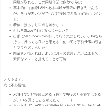
同期が取れる。この同期作業は数秒で済む）
基本的には無線LANのある場所が普段の行き先である
が、それが無い状況でも定額接続できる（定額がポイン
ト）
着信にはあまり重点を置かない
むしろSkypeで行けるんじゃない？
出張にMacBook Proを持って行く気はしないが、D4なら
持って行っても良いと思える（使い道は事務仕事の続き
とブラウズぐらいだ）
頭金さえ揃えれば、あとは月々の費用と思い込ませて、
安価なマシンと捉えることが可能
とりあえず。
次に不必要性。
X01HTで定額接続出来る（最大で¥9,800と高額ではある
が、D4を買うことを考えたら・・・）
とりあえず我が家はほぼ圏外だ（ただし家中に無線LAN