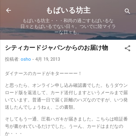
スキップしてメイン コンテンツに移動
もばいる坊主
もばいる坊主・・・和尚の過ごすもばいるな
日々ともばいるでない日々。ついでに陸マイラ
ーな日々も。
シティカードジャパンからのお届け物
投稿者:
osho
-
4月 19, 2013
ダイナースのカードがキターーーー！
と思ったら、オンライン申し込み確認書でした。もうダウン
ロード版を返送して、カード送付しますというメールまで届
いています。普通一日で届く距離のハズなのですが、いつ発
送したんでしょうねぇ、この書類。
そしてもう一通、圧着ハガキが届きました。こちらは暗証番
号が書かれているだけでした。うーん、カードはまだなの
か・・・