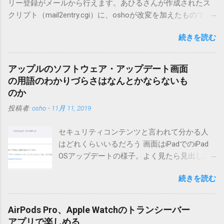
リー登録がメールから行えます。あひるさんが作成されたス
クリプト（mail2entry.cgi）に、oshoが改変を加えたもので
す。画像ファイルを添付することで、画像を含んだエントリ
続きを読む
ーも出来ます。 バージョン0.5.3以降の動作確認はMT3.11で行
っています。0.5.2まではMT2.661で確認していました。0.5.3以
降もたぶん動くと思います。 現在のバージョンは0.5.3です。
アップルのソフトウェア・アップデート画面
（2004/12/4リリース）※0.6.3を公開しています。まだ心配な
の用語のわかりづらさはなんとかならないも
点が多いため、こちらにはリンクしていません。安定を求め
のか
る方は0.5.3を、新版の機能が必要な方は0.6.3をご利用くださ
投稿者:
osho
-
11月 11, 2019
い。 こちら からどうぞ。 0.3.6までのバージョンに、エント
リーが重複登録されてしまう不具合が存在しています。最新
セキュリティコンテンツと言われて分かる人
版へのアップデートを強くお勧めしてます。 mail-entry.zipを
はどれくらいいるだろう 画面はiPadでのiPad
ダウンロードするにはここをクリックしてください。
OSアップデートの様子。よく見たら見出しは
（Windowsから解凍したフォルダを見ると「_MACOSX」とい
iOSになってるじゃないですか。アップデータ
うフォルダと、同名のファイルが含まれていますが、関係あ
続きを読む
の名前としてはいまだにiOSのままとか、そん
りませんので無視してください。MacOS XでZIP圧縮している
な理由じゃないでしょうね。 それは混乱のも
ため、Mac独自のファイル情報が含まれてしまうようで
とですが、それよりも「Appleのソフトウェ
す。） Ver.0.3.0以降用の差分ファイルはこちら 。ZIP圧縮して
AirPods Pro、Apple Watchのトランシーバー
ア・アップデートのセキュリティコンテンツ
まとめてあります。いまのバージョン番号と同じバージョン
アプリで楽しめる