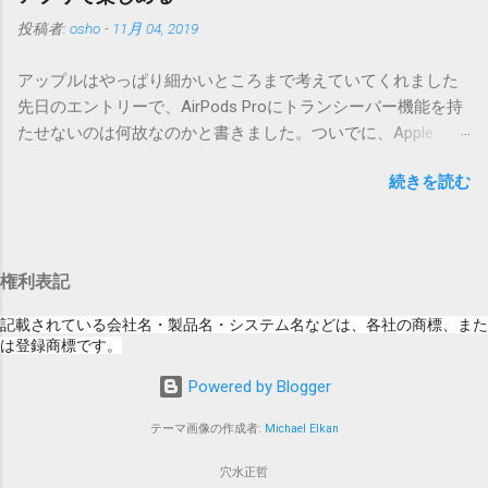
については、以下のWebサイトをご覧くださ
番号を持つパッチを適用してください。バージョンが古い場
投稿者:
osho
-
11月 04, 2019
い」の部分。 セキュリティコンテンツ…？ こ
合は一つずつ順に適用していく必要があります。0.5.0以降
んなブログをやっている私でも説明に困りま
は、パッチが正常に当てられるかどうかのチェックをしてい
アップルはやっぱり細かいところまで考えていてくれました
す。人によってはここで悩んだ結果、アップ
ません。改造してる方向けに、バージョンアップポイントを
先日のエントリーで、AirPods Proにトランシーバー機能を持
デートをしない人も出てきそうですよ。アッ
お知らせするのが主な目的となっています。 まずはどんなふ
たせないのは何故なのかと書きました。ついでに、Apple
プデートに限らず、分からないけどやってみ
うに使うものか説明し、設置方法は後述します。 使い方 メー
Watchにはトランシーバーアプリがあるのに、AirPodsは普段
る人よりも、分からないからやらない人の方
ル本文の1行目にauthor（投稿者）を、2行目にカテゴリを、
続きを読む
はiPhoneに接続してるから使えないじゃん云々を書いたので
が多いと思います。経験上の感覚ですけれ
それぞれ<>（半角文字）で囲って指定してください。使用す
すが、これは大きな間違いでした。 手元にあるのはAirPodsの
ど。 さらに。「以下のWebサイト」のリンク
るauthorとカテゴリは事前にMTで作っておく必要がありま
ため、AirPods Proでは未検証ですが、おそらく同じ結果にな
をクリックしても、アップデート公開当日と
す。 <extend>と書かれただけの行があると、それ以降の行は
ると思います。 iPhoneにAirPodsを接続した状態で、Apple
かですと、該当するアップデートが未掲載だ
追記項目（extend）として扱われますので、必要に応じて指
権利表記
Watchでトランシーバーアプリを起動すると、AirPodsはトラ
ったりします。（もしかしたら、各端末の設
定してください。この指定の前後に文字があってはいけませ
ンシーバーのために機能するようになります。Apple Watchの
定アイコンにアップデートがある旨のバッヂ
記載されている会社名・製品名・システム名などは、各社の商標、また
ん。また、<>の中の文字は、設...
画面上にある送信ボタン（黄色い大きな丸）を押している
は登録商標です。
がつく頃には、ページの準備ができているの
間、AirPodsは聞き取った音声をトランシーバーアプリを通し
かもしれません） さらにさらに。スクショの
Powered by Blogger
て相手のApple Watchへ送信してくれます。相手が同様にして
iPad OS 13.2.2ですが、公開から数日たった今
話したことは、AirPodsから聞こえてきます。 何も設定しなく
日、当該ページにアクセスした結果が以下の
テーマ画像の作成者:
Michael Elkan
ても、期待した通りに自然につながる。まさにアップルクオ
通り。 「このアップデートにはCVEの公開エ
リティ。 ただ、交信終了後のAirPodsは、音楽再生を再開して
穴水正哲
ントリがありません。」 もはや意味が分かり