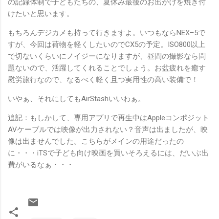
の記録体制で子どもたちの、夏休み最後のお出かけを焼き付
けたいと思います。
もちろんデジカメも持って行きますよ。いつもならNEX–5で
すが、今回は荷物を軽くしたいのでCX5の予定。ISO800以上
で切ないくらいにノイジーになりますが、昼間の撮影なら問
題ないので、活躍してくれることでしょう。お盆疲れを癒す
慰労旅行なので、なるべく軽く且つ実用性の高い装備で！
いやぁ、それにしてもAirStashいいわぁ。
追記：もしかして、専用アプリで再生中はAppleコンポジット
AVケーブルでは映像が出力されない？音声は出ましたが、映
像は出ませんでした。こちらがメインの用途だったの
に・・・iTSで子ども向け映画を買いそろえるには、だいぶ出
費がいるなぁ・・・