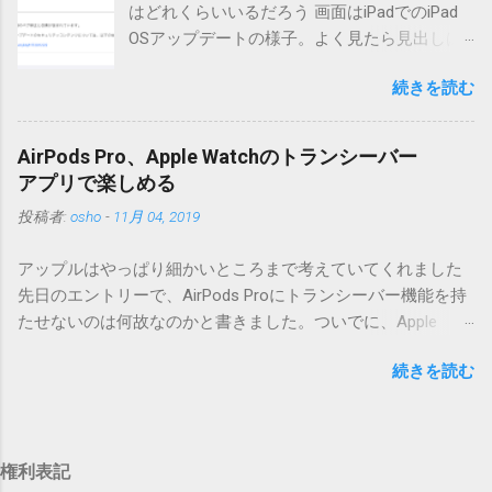
はどれくらいいるだろう 画面はiPadでのiPad
ダウンロードするにはここをクリックしてください。
OSアップデートの様子。よく見たら見出しは
（Windowsから解凍したフォルダを見ると「_MACOSX」とい
iOSになってるじゃないですか。アップデータ
うフォルダと、同名のファイルが含まれていますが、関係あ
続きを読む
の名前としてはいまだにiOSのままとか、そん
りませんので無視してください。MacOS XでZIP圧縮している
な理由じゃないでしょうね。 それは混乱のも
ため、Mac独自のファイル情報が含まれてしまうようで
とですが、それよりも「Appleのソフトウェ
す。） Ver.0.3.0以降用の差分ファイルはこちら 。ZIP圧縮して
AirPods Pro、Apple Watchのトランシーバー
ア・アップデートのセキュリティコンテンツ
まとめてあります。いまのバージョン番号と同じバージョン
アプリで楽しめる
については、以下のWebサイトをご覧くださ
番号を持つパッチを適用してください。バージョンが古い場
投稿者:
osho
-
11月 04, 2019
い」の部分。 セキュリティコンテンツ…？ こ
合は一つずつ順に適用していく必要があります。0.5.0以降
んなブログをやっている私でも説明に困りま
は、パッチが正常に当てられるかどうかのチェックをしてい
アップルはやっぱり細かいところまで考えていてくれました
す。人によってはここで悩んだ結果、アップ
ません。改造してる方向けに、バージョンアップポイントを
先日のエントリーで、AirPods Proにトランシーバー機能を持
デートをしない人も出てきそうですよ。アッ
お知らせするのが主な目的となっています。 まずはどんなふ
たせないのは何故なのかと書きました。ついでに、Apple
プデートに限らず、分からないけどやってみ
うに使うものか説明し、設置方法は後述します。 使い方 メー
Watchにはトランシーバーアプリがあるのに、AirPodsは普段
る人よりも、分からないからやらない人の方
ル本文の1行目にauthor（投稿者）を、2行目にカテゴリを、
続きを読む
はiPhoneに接続してるから使えないじゃん云々を書いたので
が多いと思います。経験上の感覚ですけれ
それぞれ<>（半角文字）で囲って指定してください。使用す
すが、これは大きな間違いでした。 手元にあるのはAirPodsの
ど。 さらに。「以下のWebサイト」のリンク
るauthorとカテゴリは事前にMTで作っておく必要がありま
ため、AirPods Proでは未検証ですが、おそらく同じ結果にな
をクリックしても、アップデート公開当日と
す。 <extend>と書かれただけの行があると、それ以降の行は
ると思います。 iPhoneにAirPodsを接続した状態で、Apple
かですと、該当するアップデートが未掲載だ
追記項目（extend）として扱われますので、必要に応じて指
権利表記
Watchでトランシーバーアプリを起動すると、AirPodsはトラ
ったりします。（もしかしたら、各端末の設