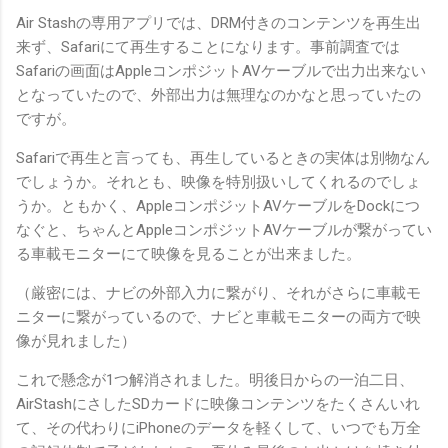
Air Stashの専用アプリでは、DRM付きのコンテンツを再生出
来ず、Safariにて再生することになります。事前調査では
Safariの画面はAppleコンポジットAVケーブルで出力出来ない
となっていたので、外部出力は無理なのかなと思っていたの
ですが。
Safariで再生と言っても、再生しているときの実体は別物なん
でしょうか。それとも、映像を特別扱いしてくれるのでしょ
うか。ともかく、AppleコンポジットAVケーブルをDockにつ
なぐと、ちゃんとAppleコンポジットAVケーブルが繋がってい
る車載モニターにて映像を見ることが出来ました。
（厳密には、ナビの外部入力に繋がり、それがさらに車載モ
ニターに繋がっているので、ナビと車載モニターの両方で映
像が見れました）
これで懸念が1つ解消されました。明後日からの一泊二日、
AirStashにさしたSDカードに映像コンテンツをたくさんいれ
て、その代わりにiPhoneのデータを軽くして、いつでも万全