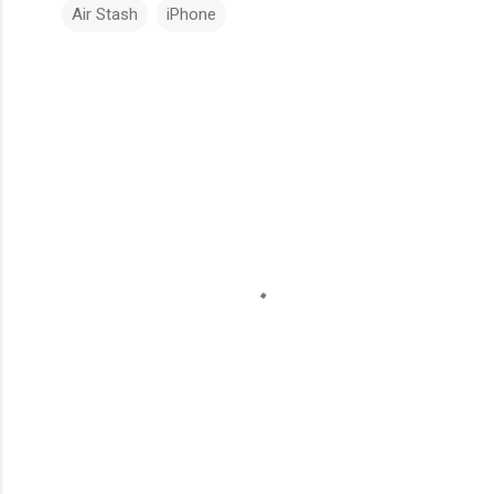
Air Stash
iPhone
コ
メ
ン
ト