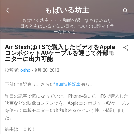
スキップしてメイン コンテンツに移動
もばいる坊主
もばいる坊主・・・和尚の過ごすもばいるな
日々ともばいるでない日々。ついでに陸マイラ
ーな日々も。
Air StashはiTSで購入したビデオをApple
コンポジットAVケーブルを通じて外部モ
ニターに出力可能
投稿者:
osho
-
8月 20, 2012
下部に追記有り。さらに
追加情報記事
有り。
昨日の記事で気になっていた、iPhone4Sにて、iTSで購入した
映画などの映像コンテンツを、AppleコンポジットAVケーブル
を使って車載モニターに出力出来るかという件、確認しまし
た。
結果は、ＯＫ！