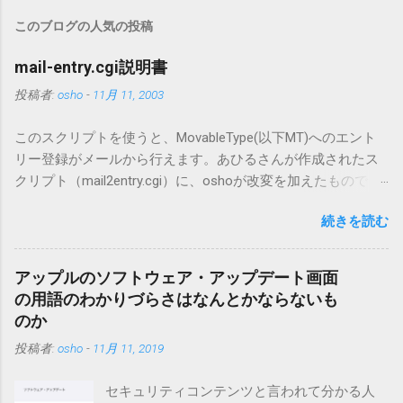
このブログの人気の投稿
mail-entry.cgi説明書
投稿者:
osho
-
11月 11, 2003
このスクリプトを使うと、MovableType(以下MT)へのエント
リー登録がメールから行えます。あひるさんが作成されたス
クリプト（mail2entry.cgi）に、oshoが改変を加えたもので
す。画像ファイルを添付することで、画像を含んだエントリ
続きを読む
ーも出来ます。 バージョン0.5.3以降の動作確認はMT3.11で行
っています。0.5.2まではMT2.661で確認していました。0.5.3以
降もたぶん動くと思います。 現在のバージョンは0.5.3です。
アップルのソフトウェア・アップデート画面
（2004/12/4リリース）※0.6.3を公開しています。まだ心配な
の用語のわかりづらさはなんとかならないも
点が多いため、こちらにはリンクしていません。安定を求め
のか
る方は0.5.3を、新版の機能が必要な方は0.6.3をご利用くださ
投稿者:
osho
-
11月 11, 2019
い。 こちら からどうぞ。 0.3.6までのバージョンに、エント
リーが重複登録されてしまう不具合が存在しています。最新
セキュリティコンテンツと言われて分かる人
版へのアップデートを強くお勧めしてます。 mail-entry.zipを