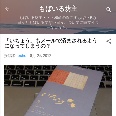
スキップしてメイン コンテンツに移動
もばいる坊主
もばいる坊主・・・和尚の過ごすもばいるな
日々ともばいるでない日々。ついでに陸マイラ
ーな日々も。
「いちょう」もメールで済まされるよう
になってしまうの？
投稿者:
osho
-
8月 25, 2012