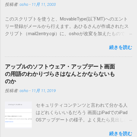
投稿者:
osho
-
11月 11, 2003
このスクリプトを使うと、MovableType(以下MT)へのエント
リー登録がメールから行えます。あひるさんが作成されたス
クリプト（mail2entry.cgi）に、oshoが改変を加えたもので
す。画像ファイルを添付することで、画像を含んだエントリ
続きを読む
ーも出来ます。 バージョン0.5.3以降の動作確認はMT3.11で行
っています。0.5.2まではMT2.661で確認していました。0.5.3以
降もたぶん動くと思います。 現在のバージョンは0.5.3です。
アップルのソフトウェア・アップデート画面
（2004/12/4リリース）※0.6.3を公開しています。まだ心配な
の用語のわかりづらさはなんとかならないも
点が多いため、こちらにはリンクしていません。安定を求め
のか
る方は0.5.3を、新版の機能が必要な方は0.6.3をご利用くださ
投稿者:
osho
-
11月 11, 2019
い。 こちら からどうぞ。 0.3.6までのバージョンに、エント
リーが重複登録されてしまう不具合が存在しています。最新
セキュリティコンテンツと言われて分かる人
版へのアップデートを強くお勧めしてます。 mail-entry.zipを
はどれくらいいるだろう 画面はiPadでのiPad
ダウンロードするにはここをクリックしてください。
OSアップデートの様子。よく見たら見出しは
（Windowsから解凍したフォルダを見ると「_MACOSX」とい
iOSになってるじゃないですか。アップデータ
うフォルダと、同名のファイルが含まれていますが、関係あ
続きを読む
の名前としてはいまだにiOSのままとか、そん
りませんので無視してください。MacOS XでZIP圧縮している