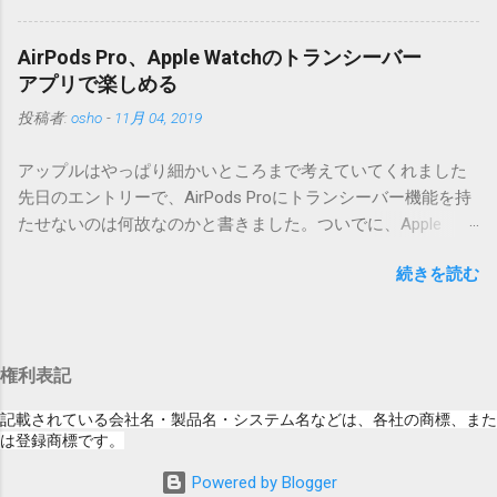
な理由じゃないでしょうね。 それは混乱のも
ため、Mac独自のファイル情報が含まれてしまうようで
とですが、それよりも「Appleのソフトウェ
す。） Ver.0.3.0以降用の差分ファイルはこちら 。ZIP圧縮して
AirPods Pro、Apple Watchのトランシーバー
ア・アップデートのセキュリティコンテンツ
まとめてあります。いまのバージョン番号と同じバージョン
アプリで楽しめる
については、以下のWebサイトをご覧くださ
番号を持つパッチを適用してください。バージョンが古い場
投稿者:
osho
-
11月 04, 2019
い」の部分。 セキュリティコンテンツ…？ こ
合は一つずつ順に適用していく必要があります。0.5.0以降
んなブログをやっている私でも説明に困りま
は、パッチが正常に当てられるかどうかのチェックをしてい
アップルはやっぱり細かいところまで考えていてくれました
す。人によってはここで悩んだ結果、アップ
ません。改造してる方向けに、バージョンアップポイントを
先日のエントリーで、AirPods Proにトランシーバー機能を持
デートをしない人も出てきそうですよ。アッ
お知らせするのが主な目的となっています。 まずはどんなふ
たせないのは何故なのかと書きました。ついでに、Apple
プデートに限らず、分からないけどやってみ
うに使うものか説明し、設置方法は後述します。 使い方 メー
Watchにはトランシーバーアプリがあるのに、AirPodsは普段
る人よりも、分からないからやらない人の方
ル本文の1行目にauthor（投稿者）を、2行目にカテゴリを、
続きを読む
はiPhoneに接続してるから使えないじゃん云々を書いたので
が多いと思います。経験上の感覚ですけれ
それぞれ<>（半角文字）で囲って指定してください。使用す
すが、これは大きな間違いでした。 手元にあるのはAirPodsの
ど。 さらに。「以下のWebサイト」のリンク
るauthorとカテゴリは事前にMTで作っておく必要がありま
ため、AirPods Proでは未検証ですが、おそらく同じ結果にな
をクリックしても、アップデート公開当日と
す。 <extend>と書かれただけの行があると、それ以降の行は
ると思います。 iPhoneにAirPodsを接続した状態で、Apple
かですと、該当するアップデートが未掲載だ
追記項目（extend）として扱われますので、必要に応じて指
権利表記
Watchでトランシーバーアプリを起動すると、AirPodsはトラ
ったりします。（もしかしたら、各端末の設
定してください。この指定の前後に文字があってはいけませ
ンシーバーのために機能するようになります。Apple Watchの
定アイコンにアップデートがある旨のバッヂ
記載されている会社名・製品名・システム名などは、各社の商標、また
ん。また、<>の中の文字は、設...
画面上にある送信ボタン（黄色い大きな丸）を押している
は登録商標です。
がつく頃には、ページの準備ができているの
間、AirPodsは聞き取った音声をトランシーバーアプリを通し
かもしれません） さらにさらに。スクショの
Powered by Blogger
て相手のApple Watchへ送信してくれます。相手が同様にして
iPad OS 13.2.2ですが、公開から数日たった今