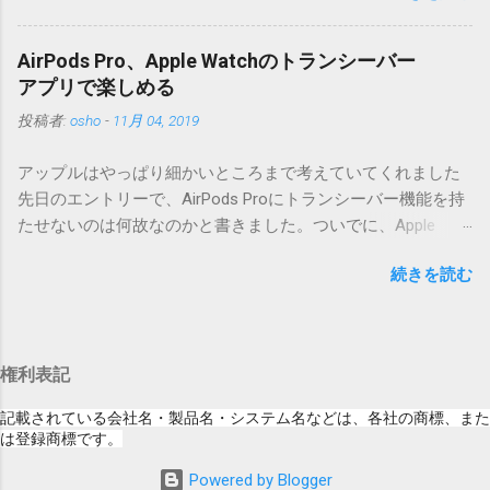
りませんので無視してください。MacOS XでZIP圧縮している
な理由じゃないでしょうね。 それは混乱のも
ため、Mac独自のファイル情報が含まれてしまうようで
とですが、それよりも「Appleのソフトウェ
す。） Ver.0.3.0以降用の差分ファイルはこちら 。ZIP圧縮して
AirPods Pro、Apple Watchのトランシーバー
ア・アップデートのセキュリティコンテンツ
まとめてあります。いまのバージョン番号と同じバージョン
アプリで楽しめる
については、以下のWebサイトをご覧くださ
番号を持つパッチを適用してください。バージョンが古い場
投稿者:
osho
-
11月 04, 2019
い」の部分。 セキュリティコンテンツ…？ こ
合は一つずつ順に適用していく必要があります。0.5.0以降
んなブログをやっている私でも説明に困りま
は、パッチが正常に当てられるかどうかのチェックをしてい
アップルはやっぱり細かいところまで考えていてくれました
す。人によってはここで悩んだ結果、アップ
ません。改造してる方向けに、バージョンアップポイントを
先日のエントリーで、AirPods Proにトランシーバー機能を持
デートをしない人も出てきそうですよ。アッ
お知らせするのが主な目的となっています。 まずはどんなふ
たせないのは何故なのかと書きました。ついでに、Apple
プデートに限らず、分からないけどやってみ
うに使うものか説明し、設置方法は後述します。 使い方 メー
Watchにはトランシーバーアプリがあるのに、AirPodsは普段
る人よりも、分からないからやらない人の方
ル本文の1行目にauthor（投稿者）を、2行目にカテゴリを、
続きを読む
はiPhoneに接続してるから使えないじゃん云々を書いたので
が多いと思います。経験上の感覚ですけれ
それぞれ<>（半角文字）で囲って指定してください。使用す
すが、これは大きな間違いでした。 手元にあるのはAirPodsの
ど。 さらに。「以下のWebサイト」のリンク
るauthorとカテゴリは事前にMTで作っておく必要がありま
ため、AirPods Proでは未検証ですが、おそらく同じ結果にな
をクリックしても、アップデート公開当日と
す。 <extend>と書かれただけの行があると、それ以降の行は
ると思います。 iPhoneにAirPodsを接続した状態で、Apple
かですと、該当するアップデートが未掲載だ
追記項目（extend）として扱われますので、必要に応じて指
権利表記
Watchでトランシーバーアプリを起動すると、AirPodsはトラ
ったりします。（もしかしたら、各端末の設
定してください。この指定の前後に文字があってはいけませ
ンシーバーのために機能するようになります。Apple Watchの
定アイコンにアップデートがある旨のバッヂ
記載されている会社名・製品名・システム名などは、各社の商標、また
ん。また、<>の中の文字は、設...
画面上にある送信ボタン（黄色い大きな丸）を押している
は登録商標です。
がつく頃には、ページの準備ができているの
間、AirPodsは聞き取った音声をトランシーバーアプリを通し
かもしれません） さらにさらに。スクショの
Powered by Blogger
て相手のApple Watchへ送信してくれます。相手が同様にして