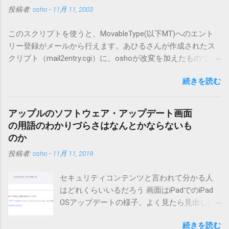
投稿者:
osho
-
11月 11, 2003
このスクリプトを使うと、MovableType(以下MT)へのエント
リー登録がメールから行えます。あひるさんが作成されたス
クリプト（mail2entry.cgi）に、oshoが改変を加えたもので
す。画像ファイルを添付することで、画像を含んだエントリ
続きを読む
ーも出来ます。 バージョン0.5.3以降の動作確認はMT3.11で行
っています。0.5.2まではMT2.661で確認していました。0.5.3以
降もたぶん動くと思います。 現在のバージョンは0.5.3です。
アップルのソフトウェア・アップデート画面
（2004/12/4リリース）※0.6.3を公開しています。まだ心配な
の用語のわかりづらさはなんとかならないも
点が多いため、こちらにはリンクしていません。安定を求め
のか
る方は0.5.3を、新版の機能が必要な方は0.6.3をご利用くださ
投稿者:
osho
-
11月 11, 2019
い。 こちら からどうぞ。 0.3.6までのバージョンに、エント
リーが重複登録されてしまう不具合が存在しています。最新
セキュリティコンテンツと言われて分かる人
版へのアップデートを強くお勧めしてます。 mail-entry.zipを
はどれくらいいるだろう 画面はiPadでのiPad
ダウンロードするにはここをクリックしてください。
OSアップデートの様子。よく見たら見出しは
（Windowsから解凍したフォルダを見ると「_MACOSX」とい
iOSになってるじゃないですか。アップデータ
うフォルダと、同名のファイルが含まれていますが、関係あ
続きを読む
の名前としてはいまだにiOSのままとか、そん