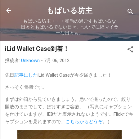
スキップしてメイン コンテンツに移動
もばいる坊主
もばいる坊主・・・和尚の過ごすもばいるな
日々ともばいるでない日々。ついでに陸マイラ
ーな日々も。
iLid Wallet Case到着！
投稿者:
Unknown
-
7月 06, 2012
先日
記事にした
iLid Wallet Caseが今夕届きました！
さっそく開梱です。
まずは外箱から見ていきましょう。急いで撮ったので、絞り
開放のままでして、ぼけすぎご容赦。 （写真にキャプション
を付けていますが、IE8だと表示されないようです。Flickrでキ
ャプションを見れますので、
こちらからどうぞ
。）