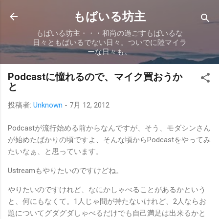
スキップしてメイン コンテンツに移動
もばいる坊主
もばいる坊主・・・和尚の過ごすもばいるな
日々ともばいるでない日々。ついでに陸マイラ
ーな日々も。
Podcastに憧れるので、マイク買おうか
と
投稿者:
Unknown
-
7月 12, 2012
Podcastが流行始める前からなんですが、そう、モダシンさん
が始めたばかりの頃ですよ、そんな頃からPodcastをやってみ
たいなぁ、と思っています。
Ustreamもやりたいのですけどね。
やりたいのですけれど、なにかしゃべることがあるかという
と、何にもなくて。1人じゃ間が持たないけれど、2人ならお
題についてグダグダしゃべるだけでも自己満足は出来るかと