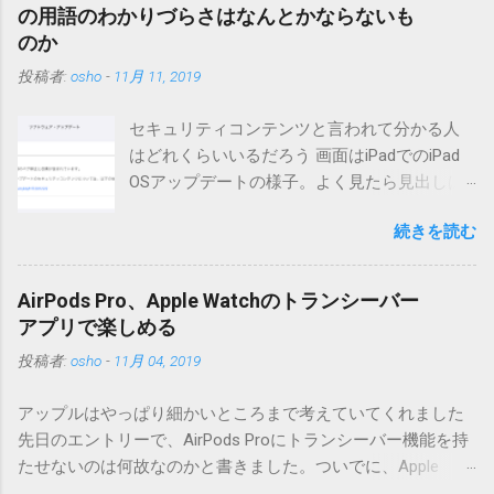
（2004/12/4リリース）※0.6.3を公開しています。まだ心配な
の用語のわかりづらさはなんとかならないも
点が多いため、こちらにはリンクしていません。安定を求め
のか
る方は0.5.3を、新版の機能が必要な方は0.6.3をご利用くださ
投稿者:
osho
-
11月 11, 2019
い。 こちら からどうぞ。 0.3.6までのバージョンに、エント
リーが重複登録されてしまう不具合が存在しています。最新
セキュリティコンテンツと言われて分かる人
版へのアップデートを強くお勧めしてます。 mail-entry.zipを
はどれくらいいるだろう 画面はiPadでのiPad
ダウンロードするにはここをクリックしてください。
OSアップデートの様子。よく見たら見出しは
（Windowsから解凍したフォルダを見ると「_MACOSX」とい
iOSになってるじゃないですか。アップデータ
うフォルダと、同名のファイルが含まれていますが、関係あ
続きを読む
の名前としてはいまだにiOSのままとか、そん
りませんので無視してください。MacOS XでZIP圧縮している
な理由じゃないでしょうね。 それは混乱のも
ため、Mac独自のファイル情報が含まれてしまうようで
とですが、それよりも「Appleのソフトウェ
す。） Ver.0.3.0以降用の差分ファイルはこちら 。ZIP圧縮して
AirPods Pro、Apple Watchのトランシーバー
ア・アップデートのセキュリティコンテンツ
まとめてあります。いまのバージョン番号と同じバージョン
アプリで楽しめる
については、以下のWebサイトをご覧くださ
番号を持つパッチを適用してください。バージョンが古い場
投稿者:
osho
-
11月 04, 2019
い」の部分。 セキュリティコンテンツ…？ こ
合は一つずつ順に適用していく必要があります。0.5.0以降
んなブログをやっている私でも説明に困りま
は、パッチが正常に当てられるかどうかのチェックをしてい
アップルはやっぱり細かいところまで考えていてくれました
す。人によってはここで悩んだ結果、アップ
ません。改造してる方向けに、バージョンアップポイントを
先日のエントリーで、AirPods Proにトランシーバー機能を持
デートをしない人も出てきそうですよ。アッ
お知らせするのが主な目的となっています。 まずはどんなふ
たせないのは何故なのかと書きました。ついでに、Apple
プデートに限らず、分からないけどやってみ
うに使うものか説明し、設置方法は後述します。 使い方 メー
Watchにはトランシーバーアプリがあるのに、AirPodsは普段