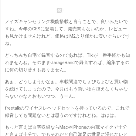
ノイズキャンセリング機能搭載と言うことで、良いみたいで
すね。今年のCESに登場して、発売間もないのか、レビュー
も見かけませんけれど。価格はiM2より僅かに安いぐらいです
ね。
どっちみち自宅で録音するのであれば、Tikiが一番手軽かも知
れませんね。そのままGarageBandで録音すれば、編集するの
に何の切り替えも要りません。
あぁ、どうしようかなぁ。車載関連でちょびちょびと買い物
を続けてしまったので、今月はもう買い物を控えなくちゃな
らないかなとおもいつつ、うーん。
freetalkのワイヤスレヘッドセットを持っているので、これで
録音しても問題ないとは思うのですけれどね。ははは。
もっと言えば自宅収録ならMacやiPhoneの内蔵マイクで十分
と言えば十分で。でもそれだと自己満足の世界に浸れないと