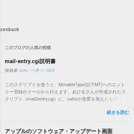
zenback
このブログの人気の投稿
mail-entry.cgi説明書
投稿者:
osho
-
11月 11, 2003
このスクリプトを使うと、MovableType(以下MT)へのエント
リー登録がメールから行えます。あひるさんが作成されたス
クリプト（mail2entry.cgi）に、oshoが改変を加えたもので
す。画像ファイルを添付することで、画像を含んだエントリ
続きを読む
ーも出来ます。 バージョン0.5.3以降の動作確認はMT3.11で行
っています。0.5.2まではMT2.661で確認していました。0.5.3以
降もたぶん動くと思います。 現在のバージョンは0.5.3です。
アップルのソフトウェア・アップデート画面