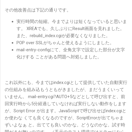
その他改善点は下記の通りです。
実行時間の短縮。今までよりは短くなっていると思いま
す。 XREAでも、久しぶりにResult画面を見れました。
また、rebuild_index.cgiが必要なくなりました。
POP over SSLがちゃんと使えるようにしました。
mail-entry-configにて、全角文字で設定した部分が文字
化けする ことがある問題へ対処しました。
これ以外にも、今まではindex.cgiとして提供していた自動実行
の仕組みを組み込もうともがきましたが、まだうまくいって
いません。 mail-entry.cgi?AUTO+5などとして呼び出すと、前
回実行時から5分経過していなければ実行しない動作をします
が、Script Error が出ます。JavaScriptで呼び出せばindex.cgiと
か使わな くても良くなるのですが、ScriptErrorが出てちゃま
ずいよなぁ と。出てても良いのかな。どうなのかな。試す時
間がまだ無いのです。 （手元のテスト環境ではエラーになら