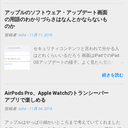
っています。0.5.2まではMT2.661で確認していました。0.5.3以
降もたぶん動くと思います。 現在のバージョンは0.5.3です。
アップルのソフトウェア・アップデート画面
（2004/12/4リリース）※0.6.3を公開しています。まだ心配な
の用語のわかりづらさはなんとかならないも
点が多いため、こちらにはリンクしていません。安定を求め
のか
る方は0.5.3を、新版の機能が必要な方は0.6.3をご利用くださ
投稿者:
osho
-
11月 11, 2019
い。 こちら からどうぞ。 0.3.6までのバージョンに、エント
リーが重複登録されてしまう不具合が存在しています。最新
セキュリティコンテンツと言われて分かる人
版へのアップデートを強くお勧めしてます。 mail-entry.zipを
はどれくらいいるだろう 画面はiPadでのiPad
ダウンロードするにはここをクリックしてください。
OSアップデートの様子。よく見たら見出しは
（Windowsから解凍したフォルダを見ると「_MACOSX」とい
iOSになってるじゃないですか。アップデータ
うフォルダと、同名のファイルが含まれていますが、関係あ
続きを読む
の名前としてはいまだにiOSのままとか、そん
りませんので無視してください。MacOS XでZIP圧縮している
な理由じゃないでしょうね。 それは混乱のも
ため、Mac独自のファイル情報が含まれてしまうようで
とですが、それよりも「Appleのソフトウェ
す。） Ver.0.3.0以降用の差分ファイルはこちら 。ZIP圧縮して
AirPods Pro、Apple Watchのトランシーバー
ア・アップデートのセキュリティコンテンツ
まとめてあります。いまのバージョン番号と同じバージョン
アプリで楽しめる
については、以下のWebサイトをご覧くださ
番号を持つパッチを適用してください。バージョンが古い場
投稿者:
osho
-
11月 04, 2019
い」の部分。 セキュリティコンテンツ…？ こ
合は一つずつ順に適用していく必要があります。0.5.0以降
んなブログをやっている私でも説明に困りま
は、パッチが正常に当てられるかどうかのチェックをしてい
アップルはやっぱり細かいところまで考えていてくれました
す。人によってはここで悩んだ結果、アップ
ません。改造してる方向けに、バージョンアップポイントを