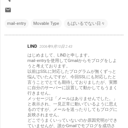
mail-entry
Movable Type
もばいるでない日々
LIND
2006年9月10日 2:43
コ
はじめまして、LINDと申します。
メ
mail-entryを使用してGmailからモブログをしよ
ン
うと考えております。
以前はSSLに対応したプログラムが無くずっと
ト
悩んでいたんですが、今回SSLにも対応したと
言うことでとても期待しておりましたが、実際
に自分のサーバーに設置して動かしてもうまく
行きません。
メッセージは「メールはありませんでした。」
と表示され、一見正常に動いているように思え
るのですが、メールを送ったりしてもブログに
反映されません。
どこでうまくいっていないのか原因究明ができ
ていませんが、誰かGmailでモブログを成功さ