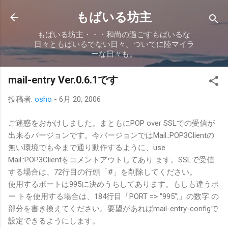
スキップしてメイン コンテンツに移動
もばいる坊主
もばいる坊主・・・和尚の過ごすもばいるな
日々ともばいるでない日々。ついでに陸マイラ
ーな日々も。
mail-entry Ver.0.6.1です
投稿者:
osho
-
6月 20, 2006
ご迷惑をおかけしました。まともにPOP over SSLでの受信が
出来るバージョンです。今バージョンではMail::POP3Clientの
無い環境でも今まで通り動作するように、use
Mail::POP3Clientをコメントアウトしてあり ます。SSLで受信
する場合は、72行目の行頭「#」を削除してください。
使用するポートは995に決めうちしてあります。もしも違うポ
ー トを使用する場合は、184行目「PORT => "995",」の数字 の
部分を書き換えてください。要望があればmail-entry-configで
設定できるようにします。