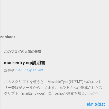
zenback
このブログの人気の投稿
mail-entry.cgi説明書
投稿者:
osho
-
11月 11, 2003
このスクリプトを使うと、MovableType(以下MT)へのエント
リー登録がメールから行えます。あひるさんが作成されたス
クリプト（mail2entry.cgi）に、oshoが改変を加えたもので
す。画像ファイルを添付することで、画像を含んだエントリ
続きを読む
ーも出来ます。 バージョン0.5.3以降の動作確認はMT3.11で行