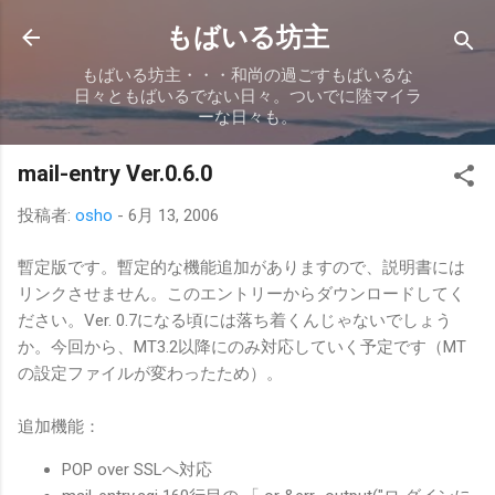
スキップしてメイン コンテンツに移動
もばいる坊主
もばいる坊主・・・和尚の過ごすもばいるな
日々ともばいるでない日々。ついでに陸マイラ
ーな日々も。
mail-entry Ver.0.6.0
投稿者:
osho
-
6月 13, 2006
暫定版です。暫定的な機能追加がありますので、説明書には
リンクさせません。このエントリーからダウンロードしてく
ださい。Ver. 0.7になる頃には落ち着くんじゃないでしょう
か。今回から、MT3.2以降にのみ対応していく予定です（MT
の設定ファイルが変わったため）。
追加機能：
POP over SSLへ対応