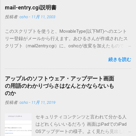
mail-entry.cgi説明書
投稿者:
osho
-
11月 11, 2003
このスクリプトを使うと、MovableType(以下MT)へのエント
リー登録がメールから行えます。あひるさんが作成されたス
クリプト（mail2entry.cgi）に、oshoが改変を加えたもので
す。画像ファイルを添付することで、画像を含んだエントリ
続きを読む
ーも出来ます。 バージョン0.5.3以降の動作確認はMT3.11で行
っています。0.5.2まではMT2.661で確認していました。0.5.3以
降もたぶん動くと思います。 現在のバージョンは0.5.3です。
アップルのソフトウェア・アップデート画面
（2004/12/4リリース）※0.6.3を公開しています。まだ心配な
の用語のわかりづらさはなんとかならないも
点が多いため、こちらにはリンクしていません。安定を求め
のか
る方は0.5.3を、新版の機能が必要な方は0.6.3をご利用くださ
投稿者:
osho
-
11月 11, 2019
い。 こちら からどうぞ。 0.3.6までのバージョンに、エント
リーが重複登録されてしまう不具合が存在しています。最新
セキュリティコンテンツと言われて分かる人
版へのアップデートを強くお勧めしてます。 mail-entry.zipを
はどれくらいいるだろう 画面はiPadでのiPad
ダウンロードするにはここをクリックしてください。
OSアップデートの様子。よく見たら見出しは
（Windowsから解凍したフォルダを見ると「_MACOSX」とい