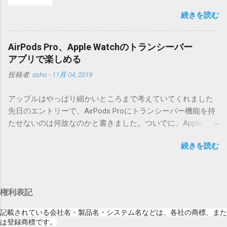
iOSになってるじゃないですか。アップデータ
うフォルダと、同名のファイルが含まれていますが、関係あ
続きを読む
の名前としてはいまだにiOSのままとか、そん
りませんので無視してください。MacOS XでZIP圧縮している
な理由じゃないでしょうね。 それは混乱のも
ため、Mac独自のファイル情報が含まれてしまうようで
とですが、それよりも「Appleのソフトウェ
す。） Ver.0.3.0以降用の差分ファイルはこちら 。ZIP圧縮して
AirPods Pro、Apple Watchのトランシーバー
ア・アップデートのセキュリティコンテンツ
まとめてあります。いまのバージョン番号と同じバージョン
アプリで楽しめる
については、以下のWebサイトをご覧くださ
番号を持つパッチを適用してください。バージョンが古い場
投稿者:
osho
-
11月 04, 2019
い」の部分。 セキュリティコンテンツ…？ こ
合は一つずつ順に適用していく必要があります。0.5.0以降
んなブログをやっている私でも説明に困りま
は、パッチが正常に当てられるかどうかのチェックをしてい
アップルはやっぱり細かいところまで考えていてくれました
す。人によってはここで悩んだ結果、アップ
ません。改造してる方向けに、バージョンアップポイントを
先日のエントリーで、AirPods Proにトランシーバー機能を持
デートをしない人も出てきそうですよ。アッ
お知らせするのが主な目的となっています。 まずはどんなふ
たせないのは何故なのかと書きました。ついでに、Apple
プデートに限らず、分からないけどやってみ
うに使うものか説明し、設置方法は後述します。 使い方 メー
Watchにはトランシーバーアプリがあるのに、AirPodsは普段
る人よりも、分からないからやらない人の方
ル本文の1行目にauthor（投稿者）を、2行目にカテゴリを、
続きを読む
はiPhoneに接続してるから使えないじゃん云々を書いたので
が多いと思います。経験上の感覚ですけれ
それぞれ<>（半角文字）で囲って指定してください。使用す
すが、これは大きな間違いでした。 手元にあるのはAirPodsの
ど。 さらに。「以下のWebサイト」のリンク
るauthorとカテゴリは事前にMTで作っておく必要がありま
ため、AirPods Proでは未検証ですが、おそらく同じ結果にな
をクリックしても、アップデート公開当日と
す。 <extend>と書かれただけの行があると、それ以降の行は
ると思います。 iPhoneにAirPodsを接続した状態で、Apple
かですと、該当するアップデートが未掲載だ
追記項目（extend）として扱われますので、必要に応じて指
権利表記
Watchでトランシーバーアプリを起動すると、AirPodsはトラ
ったりします。（もしかしたら、各端末の設
定してください。この指定の前後に文字があってはいけませ
ンシーバーのために機能するようになります。Apple Watchの
定アイコンにアップデートがある旨のバッヂ
記載されている会社名・製品名・システム名などは、各社の商標、また
ん。また、<>の中の文字は、設...
画面上にある送信ボタン（黄色い大きな丸）を押している
は登録商標です。
がつく頃には、ページの準備ができているの