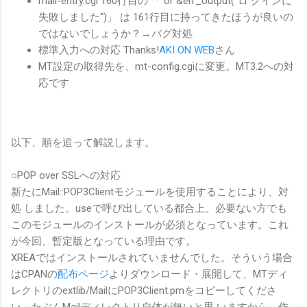
mail-entry.cgi 160行目の 「 or &err_output("ロ グインに
失敗しました")」 は 161行目に持ってきたほうが良いの
ではないでしょうか？→バグ対処
標準入力への対応 Thanks!
AKI ON WEB
さん
MT設定の取得先を、mt-config.cgiに変更。MT3.2への対
応です
以下、順を追って解説します。
○POP over SSLへの対応
新たにMail::POP3Clientモジュールを使用することにより、対
処 しました。useで呼び出している都合上、必要ない方でも
このモジュールのインストールが必須となっています。これ
が今回、暫定版となっている理由です。
XREAではインストールされていませんでした。そういう場合
はCPANの
配布ページ
よりダウンロード・展開して、MTディ
レクトリのextlib/MailにPOP3Client.pmをコピーしてくださ
い。たぶんMailディレクトリ自体が無いと思 いますから、作