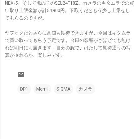
NEX-5。そして虎の子のSEL24F18Z。カメラのキタムラでの買
い取り上限金額が計54,900円。下取りだともう少し上乗せし
てもらるのですが。
ヤフオクだとさらに高値も期待できますが、今回はキタムラ
で買い取ってもらう予定です。台風の影響がさほどでも無け
れば明日にも届きます。自分の腕で、はたして期待通りの写
真が撮れるか、楽しみです。
DP1
Merrill
SIGMA
カメラ
コ
メ
ン
ト