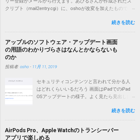
リー登録がメールから行えます。あひるさんが作成されたス
クリプト（mail2entry.cgi）に、oshoが改変を加えたもので
す。画像ファイルを添付することで、画像を含んだエントリ
続きを読む
ーも出来ます。 バージョン0.5.3以降の動作確認はMT3.11で行
っています。0.5.2まではMT2.661で確認していました。0.5.3以
降もたぶん動くと思います。 現在のバージョンは0.5.3です。
アップルのソフトウェア・アップデート画面
（2004/12/4リリース）※0.6.3を公開しています。まだ心配な
の用語のわかりづらさはなんとかならないも
点が多いため、こちらにはリンクしていません。安定を求め
のか
る方は0.5.3を、新版の機能が必要な方は0.6.3をご利用くださ
投稿者:
osho
-
11月 11, 2019
い。 こちら からどうぞ。 0.3.6までのバージョンに、エント
リーが重複登録されてしまう不具合が存在しています。最新
セキュリティコンテンツと言われて分かる人
版へのアップデートを強くお勧めしてます。 mail-entry.zipを
はどれくらいいるだろう 画面はiPadでのiPad
ダウンロードするにはここをクリックしてください。
OSアップデートの様子。よく見たら見出しは
（Windowsから解凍したフォルダを見ると「_MACOSX」とい
iOSになってるじゃないですか。アップデータ
うフォルダと、同名のファイルが含まれていますが、関係あ
続きを読む
の名前としてはいまだにiOSのままとか、そん
りませんので無視してください。MacOS XでZIP圧縮している
な理由じゃないでしょうね。 それは混乱のも
ため、Mac独自のファイル情報が含まれてしまうようで
とですが、それよりも「Appleのソフトウェ
す。） Ver.0.3.0以降用の差分ファイルはこちら 。ZIP圧縮して
AirPods Pro、Apple Watchのトランシーバー
ア・アップデートのセキュリティコンテンツ
まとめてあります。いまのバージョン番号と同じバージョン
アプリで楽しめる