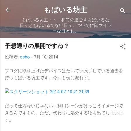
スキップしてメイン コンテンツに移動
もばいる坊主
もばいる坊主・・・和尚の過ごすもばいるな
日々ともばいるでない日々。ついでに陸マイラ
ーな日々も。
予想通りの展開ですね？
投稿者:
osho
-
7月 10, 2014
ブログに取り上げたデバイスはたいてい入手している過去を
持つもばいる坊主です。今回も例に漏れず。
だって仕方ないじゃない、利用シーンがけっこうイメージで
きるんですもの。ただ、代わりに処分する物も出てしまいま
す。