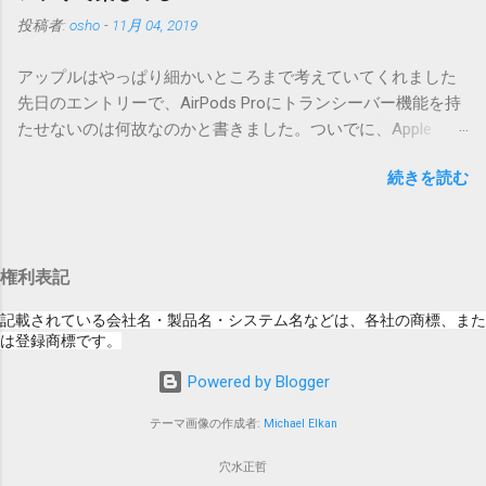
については、以下のWebサイトをご覧くださ
番号を持つパッチを適用してください。バージョンが古い場
投稿者:
osho
-
11月 04, 2019
い」の部分。 セキュリティコンテンツ…？ こ
合は一つずつ順に適用していく必要があります。0.5.0以降
んなブログをやっている私でも説明に困りま
は、パッチが正常に当てられるかどうかのチェックをしてい
アップルはやっぱり細かいところまで考えていてくれました
す。人によってはここで悩んだ結果、アップ
ません。改造してる方向けに、バージョンアップポイントを
先日のエントリーで、AirPods Proにトランシーバー機能を持
デートをしない人も出てきそうですよ。アッ
お知らせするのが主な目的となっています。 まずはどんなふ
たせないのは何故なのかと書きました。ついでに、Apple
プデートに限らず、分からないけどやってみ
うに使うものか説明し、設置方法は後述します。 使い方 メー
Watchにはトランシーバーアプリがあるのに、AirPodsは普段
る人よりも、分からないからやらない人の方
ル本文の1行目にauthor（投稿者）を、2行目にカテゴリを、
続きを読む
はiPhoneに接続してるから使えないじゃん云々を書いたので
が多いと思います。経験上の感覚ですけれ
それぞれ<>（半角文字）で囲って指定してください。使用す
すが、これは大きな間違いでした。 手元にあるのはAirPodsの
ど。 さらに。「以下のWebサイト」のリンク
るauthorとカテゴリは事前にMTで作っておく必要がありま
ため、AirPods Proでは未検証ですが、おそらく同じ結果にな
をクリックしても、アップデート公開当日と
す。 <extend>と書かれただけの行があると、それ以降の行は
ると思います。 iPhoneにAirPodsを接続した状態で、Apple
かですと、該当するアップデートが未掲載だ
追記項目（extend）として扱われますので、必要に応じて指
権利表記
Watchでトランシーバーアプリを起動すると、AirPodsはトラ
ったりします。（もしかしたら、各端末の設
定してください。この指定の前後に文字があってはいけませ
ンシーバーのために機能するようになります。Apple Watchの
定アイコンにアップデートがある旨のバッヂ
記載されている会社名・製品名・システム名などは、各社の商標、また
ん。また、<>の中の文字は、設...
画面上にある送信ボタン（黄色い大きな丸）を押している
は登録商標です。
がつく頃には、ページの準備ができているの
間、AirPodsは聞き取った音声をトランシーバーアプリを通し
かもしれません） さらにさらに。スクショの
Powered by Blogger
て相手のApple Watchへ送信してくれます。相手が同様にして
iPad OS 13.2.2ですが、公開から数日たった今
話したことは、AirPodsから聞こえてきます。 何も設定しなく
日、当該ページにアクセスした結果が以下の
テーマ画像の作成者:
Michael Elkan
ても、期待した通りに自然につながる。まさにアップルクオ
通り。 「このアップデートにはCVEの公開エ
リティ。 ただ、交信終了後のAirPodsは、音楽再生を再開して
穴水正哲
ントリがありません。」 もはや意味が分かり