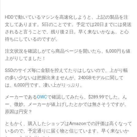
HDDで動いているマシンを高速化しようと、上記の製品を注
文してあります。5日のことです。予定では20日までには発送
されると言うことで、残り後２日。早く来ないかなぁ、と心
待ちにしているのですが。
注文状況を確認しがてら商品ページを開いたら、6,000円も値
上がりしてました！
SSDのサイズ毎に金額を控えてたりはしないので、上がり幅
の多い少ないは把握出来ませんが、240GBモデルに関して
は、6,000円です。凄い上がりっぷり。
メーカーである
OWC
で確認してみたら、$289.99でした。ん
ー、微妙。メーカーが値上げしたとかでは無さそうですが。
原因は円安？
ともかく、購入したショップはAmazonでの評価は高くなって
いるので、予定通りに届く物と信じています。早く来ないか