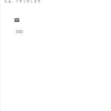
なぁ。うずうずします。
SSD
コ
メ
ン
ト