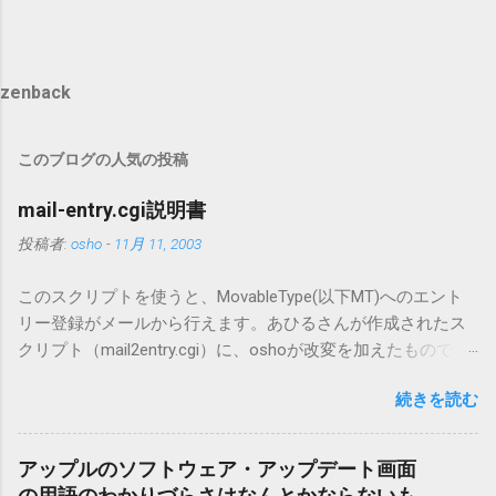
zenback
このブログの人気の投稿
mail-entry.cgi説明書
投稿者:
osho
-
11月 11, 2003
このスクリプトを使うと、MovableType(以下MT)へのエント
リー登録がメールから行えます。あひるさんが作成されたス
クリプト（mail2entry.cgi）に、oshoが改変を加えたもので
す。画像ファイルを添付することで、画像を含んだエントリ
続きを読む
ーも出来ます。 バージョン0.5.3以降の動作確認はMT3.11で行
っています。0.5.2まではMT2.661で確認していました。0.5.3以
降もたぶん動くと思います。 現在のバージョンは0.5.3です。
アップルのソフトウェア・アップデート画面
（2004/12/4リリース）※0.6.3を公開しています。まだ心配な
の用語のわかりづらさはなんとかならないも