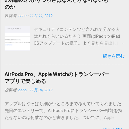
点が多いため、こちらにはリンクしていません。安定を求め
のか
る方は0.5.3を、新版の機能が必要な方は0.6.3をご利用くださ
投稿者:
osho
-
11月 11, 2019
い。 こちら からどうぞ。 0.3.6までのバージョンに、エント
リーが重複登録されてしまう不具合が存在しています。最新
セキュリティコンテンツと言われて分かる人
版へのアップデートを強くお勧めしてます。 mail-entry.zipを
はどれくらいいるだろう 画面はiPadでのiPad
ダウンロードするにはここをクリックしてください。
OSアップデートの様子。よく見たら見出しは
（Windowsから解凍したフォルダを見ると「_MACOSX」とい
iOSになってるじゃないですか。アップデータ
うフォルダと、同名のファイルが含まれていますが、関係あ
続きを読む
の名前としてはいまだにiOSのままとか、そん
りませんので無視してください。MacOS XでZIP圧縮している
な理由じゃないでしょうね。 それは混乱のも
ため、Mac独自のファイル情報が含まれてしまうようで
とですが、それよりも「Appleのソフトウェ
す。） Ver.0.3.0以降用の差分ファイルはこちら 。ZIP圧縮して
AirPods Pro、Apple Watchのトランシーバー
ア・アップデートのセキュリティコンテンツ
まとめてあります。いまのバージョン番号と同じバージョン
アプリで楽しめる
については、以下のWebサイトをご覧くださ
番号を持つパッチを適用してください。バージョンが古い場
投稿者:
osho
-
11月 04, 2019
い」の部分。 セキュリティコンテンツ…？ こ
合は一つずつ順に適用していく必要があります。0.5.0以降
んなブログをやっている私でも説明に困りま
は、パッチが正常に当てられるかどうかのチェックをしてい
アップルはやっぱり細かいところまで考えていてくれました
す。人によってはここで悩んだ結果、アップ
ません。改造してる方向けに、バージョンアップポイントを
先日のエントリーで、AirPods Proにトランシーバー機能を持
デートをしない人も出てきそうですよ。アッ
お知らせするのが主な目的となっています。 まずはどんなふ
たせないのは何故なのかと書きました。ついでに、Apple
プデートに限らず、分からないけどやってみ
うに使うものか説明し、設置方法は後述します。 使い方 メー
Watchにはトランシーバーアプリがあるのに、AirPodsは普段
る人よりも、分からないからやらない人の方
ル本文の1行目にauthor（投稿者）を、2行目にカテゴリを、