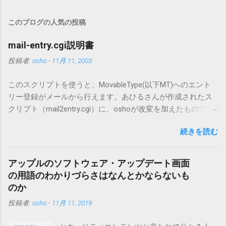
このブログの人気の投稿
mail-entry.cgi説明書
投稿者:
osho
-
11月 11, 2003
このスクリプトを使うと、MovableType(以下MT)へのエント
リー登録がメールから行えます。あひるさんが作成されたス
クリプト（mail2entry.cgi）に、oshoが改変を加えたもので
す。画像ファイルを添付することで、画像を含んだエントリ
続きを読む
ーも出来ます。 バージョン0.5.3以降の動作確認はMT3.11で行
っています。0.5.2まではMT2.661で確認していました。0.5.3以
降もたぶん動くと思います。 現在のバージョンは0.5.3です。
アップルのソフトウェア・アップデート画面
（2004/12/4リリース）※0.6.3を公開しています。まだ心配な
の用語のわかりづらさはなんとかならないも
点が多いため、こちらにはリンクしていません。安定を求め
のか
る方は0.5.3を、新版の機能が必要な方は0.6.3をご利用くださ
投稿者:
osho
-
11月 11, 2019
い。 こちら からどうぞ。 0.3.6までのバージョンに、エント
リーが重複登録されてしまう不具合が存在しています。最新