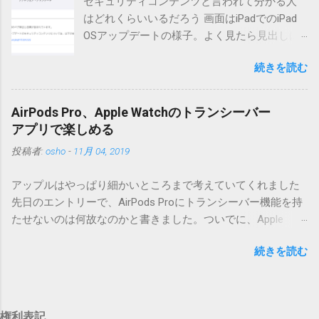
セキュリティコンテンツと言われて分かる人
版へのアップデートを強くお勧めしてます。 mail-entry.zipを
はどれくらいいるだろう 画面はiPadでのiPad
ダウンロードするにはここをクリックしてください。
OSアップデートの様子。よく見たら見出しは
（Windowsから解凍したフォルダを見ると「_MACOSX」とい
iOSになってるじゃないですか。アップデータ
うフォルダと、同名のファイルが含まれていますが、関係あ
続きを読む
の名前としてはいまだにiOSのままとか、そん
りませんので無視してください。MacOS XでZIP圧縮している
な理由じゃないでしょうね。 それは混乱のも
ため、Mac独自のファイル情報が含まれてしまうようで
とですが、それよりも「Appleのソフトウェ
す。） Ver.0.3.0以降用の差分ファイルはこちら 。ZIP圧縮して
AirPods Pro、Apple Watchのトランシーバー
ア・アップデートのセキュリティコンテンツ
まとめてあります。いまのバージョン番号と同じバージョン
アプリで楽しめる
については、以下のWebサイトをご覧くださ
番号を持つパッチを適用してください。バージョンが古い場
投稿者:
osho
-
11月 04, 2019
い」の部分。 セキュリティコンテンツ…？ こ
合は一つずつ順に適用していく必要があります。0.5.0以降
んなブログをやっている私でも説明に困りま
は、パッチが正常に当てられるかどうかのチェックをしてい
アップルはやっぱり細かいところまで考えていてくれました
す。人によってはここで悩んだ結果、アップ
ません。改造してる方向けに、バージョンアップポイントを
先日のエントリーで、AirPods Proにトランシーバー機能を持
デートをしない人も出てきそうですよ。アッ
お知らせするのが主な目的となっています。 まずはどんなふ
たせないのは何故なのかと書きました。ついでに、Apple
プデートに限らず、分からないけどやってみ
うに使うものか説明し、設置方法は後述します。 使い方 メー
Watchにはトランシーバーアプリがあるのに、AirPodsは普段
る人よりも、分からないからやらない人の方
ル本文の1行目にauthor（投稿者）を、2行目にカテゴリを、
続きを読む
はiPhoneに接続してるから使えないじゃん云々を書いたので
が多いと思います。経験上の感覚ですけれ
それぞれ<>（半角文字）で囲って指定してください。使用す
すが、これは大きな間違いでした。 手元にあるのはAirPodsの
ど。 さらに。「以下のWebサイト」のリンク
るauthorとカテゴリは事前にMTで作っておく必要がありま
ため、AirPods Proでは未検証ですが、おそらく同じ結果にな
をクリックしても、アップデート公開当日と
す。 <extend>と書かれただけの行があると、それ以降の行は
ると思います。 iPhoneにAirPodsを接続した状態で、Apple
かですと、該当するアップデートが未掲載だ
追記項目（extend）として扱われますので、必要に応じて指
権利表記