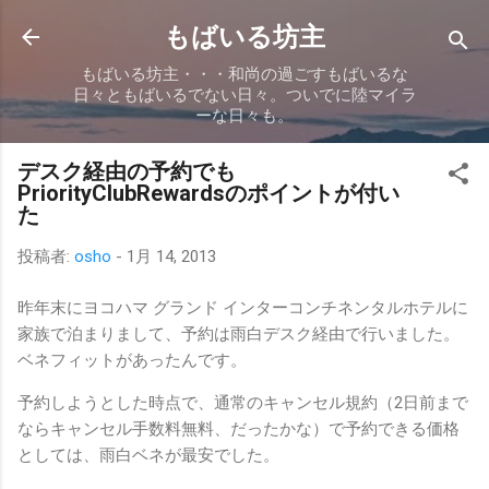
スキップしてメイン コンテンツに移動
もばいる坊主
もばいる坊主・・・和尚の過ごすもばいるな
日々ともばいるでない日々。ついでに陸マイラ
ーな日々も。
デスク経由の予約でも
PriorityClubRewardsのポイントが付い
た
投稿者:
osho
-
1月 14, 2013
昨年末にヨコハマ グランド インターコンチネンタルホテルに
家族で泊まりまして、予約は雨白デスク経由で行いました。
ベネフィットがあったんです。
予約しようとした時点で、通常のキャンセル規約（2日前まで
ならキャンセル手数料無料、だったかな）で予約できる価格
としては、雨白ベネが最安でした。