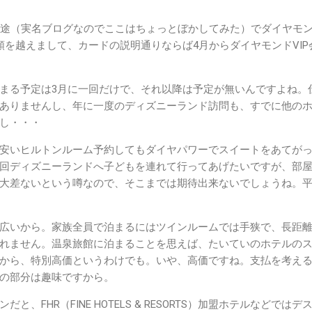
AE用途（実名ブログなのでここはちょっとぼかしてみた）でダイヤモ
額を越えまして、カードの説明通りならば4月からダイヤモンドVIP
まる予定は3月に一回だけで、それ以降は予定が無いんですよね。
ありませんし、年に一度のディズニーランド訪問も、すでに他の
し・・・
安いヒルトンルーム予約してもダイヤパワーでスイートをあてが
回ディズニーランドへ子どもを連れて行ってあげたいですが、部
大差ないという噂なので、そこまでは期待出来ないでしょうね。
広いから。家族全員で泊まるにはツインルームでは手狭で、長距
れません。温泉旅館に泊まることを思えば、たいていのホテルの
から、特別高価というわけでも。いや、高価ですね。支払を考え
の部分は趣味ですから。
、FHR（FINE HOTELS & RESORTS）加盟ホテルなどではデ