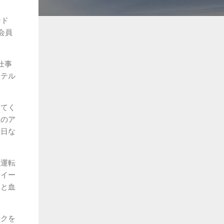
ンド
会員
仕事
ホテル
ってく
屋のア
平日な
離運転
スイー
ると血
スクを