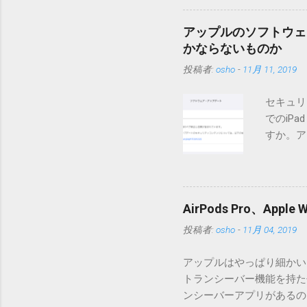
点が多いため、こちらには
は0.6.3をご利用ください
アップルのソフトウェ
されてしまう不具合が存在し
かならないものか
entry.zipをダウンロ
投稿者:
osho
-
11月 11, 2019
を見ると「_MACOSX
ので無視してください。Ma
セキュリ
うようです。） Ver.0.
でのiP
バージョン番号と同じバー
すか。ア
一つずつ順に適用していく
いでしょ
ェックをしていません。改
アップデ
目的となっています。 ま
ださい」
ール本文の1行目にauth
説明に困
定してください。使用するau
AirPods Pro、A
てきそう
と書かれただけの行がある
投稿者:
osho
-
11月 04, 2019
分からな
応じて指定してください。
らに。「
設...
アップルはやっぱり細かいと
とかです
トランシーバー機能を持たせ
各端末の
ンシーバーアプリがあるのに
準備ができ