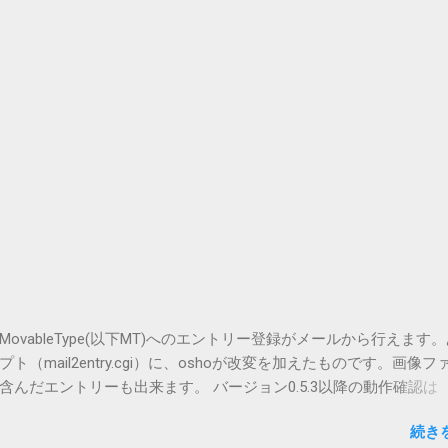
vableType(以下MT)へのエントリー登録がメールから行えます
（mail2entry.cgi）に、oshoが改変を加えたものです。画像フ
んだエントリーも出来ます。 バージョン0.5.3以降の動作確認は
.5.2まではMT2.661で確認していました。0.5.3以降もたぶん動くと
続き
.3です。（2004/12/4リリース）※0.6.3を公開しています。まだ