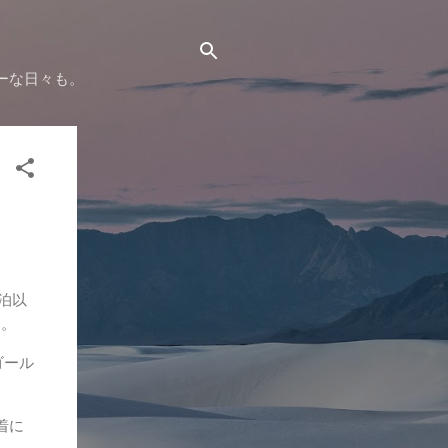
ーな日々も。
泊以
す。
ゴール
着に