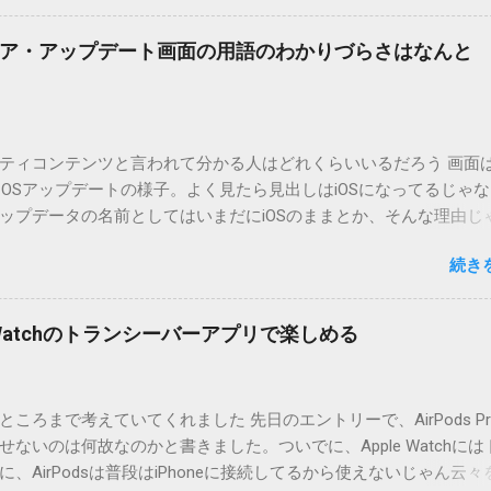
リンクしていません。安定を求める方は0.5.3を、新版の機能が必
。 こちら からどうぞ。 0.3.6までのバージョンに、エントリーが重
ア・アップデート画面の用語のわかりづらさはなんと
ています。最新版へのアップデートを強くお勧めしてます。 mail
ードするにはここをクリックしてください。 （Windowsから解凍したフ
」というフォルダと、同名のファイルが含まれていますが、関係ありま
cOS XでZIP圧縮しているため、Mac独自のファイル情報が含まれ
ティコンテンツと言われて分かる人はどれくらいいるだろう 画面はi
3.0以降用の差分ファイルはこちら 。ZIP圧縮してまとめてあります。
ad OSアップデートの様子。よく見たら見出しはiOSになってるじゃ
ジョン番号を持つパッチを適用してください。バージョンが古い
ップデータの名前としてはいまだにiOSのままとか、そんな理由じ
必要があります。0.5.0以降は、パッチが正常に当てられるかどう
うね。 それは混乱のもとですが、それよりも「Appleのソフトウェ
造してる方向けに、バージョンアップポイントをお知らせするの
続き
ートのセキュリティコンテンツについては、以下のWebサイトを
ずはどんなふうに使うものか説明し、設置方法は後述します。 使い方
の部分。 セキュリティコンテンツ…？ こんなブログをやっている
or（投稿者）を、2行目にカテゴリを、それぞれ<>（半角文字）で囲
ります。人によってはここで悩んだ結果、アップデートをしない
thorとカテゴリは事前にMTで作っておく必要があります。 <exten
pple Watchのトランシーバーアプリで楽しめる
ですよ。アップデートに限らず、分からないけどやってみる人よ
と、それ以降の行は追記項目（extend）として扱われますので、
いからやらない人の方が多いと思います。経験上の感覚ですけれど
この指定の前後に文字があってはいけません。また、<>の中の文
以下のWebサイト」のリンクをクリックしても、アップデート公
ころまで考えていてくれました 先日のエントリーで、AirPods Pr
と、該当するアップデートが未掲載だったりします。（もしかし
ないのは何故なのかと書きました。ついでに、Apple Watchには
設定アイコンにアップデートがある旨のバッヂがつく頃には、ペ
、AirPodsは普段はiPhoneに接続してるから使えないじゃん云々
ているのかもしれません） さらにさらに。スクショのiPad OS 13.2