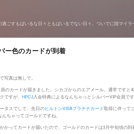
スキップしてメイン コンテンツに移動
の過ごすもばいるな日々ともばいるでない日々。ついでに陸マイラ
バー色のカードが到着
3
で写真は無しで。
P会員のカードが届きました。シカゴからのエアメール。通常ですと4
クですが、
HPCJ
入会特典によるなんちゃっとシルバーVIP会員で
ータスでして、先日の
ヒルトンVISAプラチナカード
取得に伴って
。なんちゃってゴールドですね。
らいかかってカードが届いたので、ゴールドのカードは3月中旬頃の到