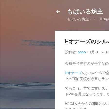
もばいる坊主
もばいる坊主・・・和尚
Hオナーズのシル
投稿者:
osho
-
1月 31, 201
会員番号消すのが手間なの
Hオナーズ
のシルバーVI
上の宿泊実績が必要なラン
でもこれ、すでに古いステ
ドVIP会員になってます
HPCJ入会から7週間ぐ