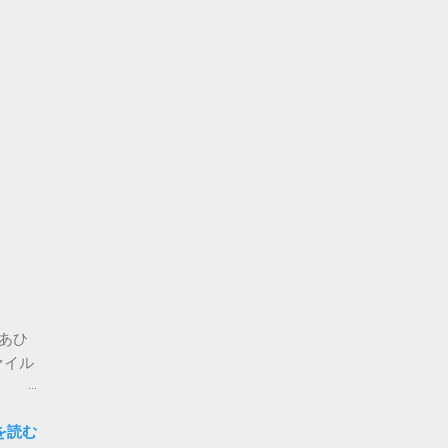
。あひ
ァイル
思いま
を読む
心配な