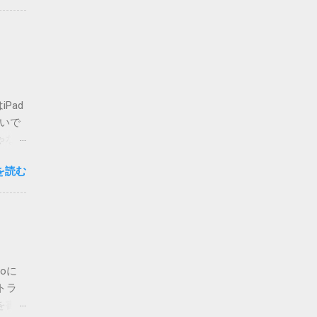
要な方
複登録
-
ォルダ
せん
てしま
Pad
いまの
ないで
場合は
ゃな
かのチ
ア・
が主な
を読む
ご覧く
 メ
私でも
って指
人も出
d>
りも、
必要に
。 さ
字は、
開当日
oに
たら、
トラ
ージの
を書
.2