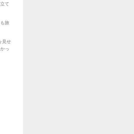
が立て
回も旅
を見せ
良かっ