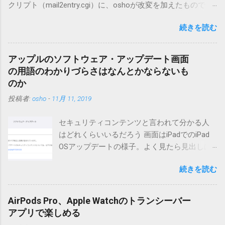
クリプト（mail2entry.cgi）に、oshoが改変を加えたもので
す。画像ファイルを添付することで、画像を含んだエントリ
続きを読む
ーも出来ます。 バージョン0.5.3以降の動作確認はMT3.11で行
っています。0.5.2まではMT2.661で確認していました。0.5.3以
降もたぶん動くと思います。 現在のバージョンは0.5.3です。
アップルのソフトウェア・アップデート画面
（2004/12/4リリース）※0.6.3を公開しています。まだ心配な
の用語のわかりづらさはなんとかならないも
点が多いため、こちらにはリンクしていません。安定を求め
のか
る方は0.5.3を、新版の機能が必要な方は0.6.3をご利用くださ
投稿者:
osho
-
11月 11, 2019
い。 こちら からどうぞ。 0.3.6までのバージョンに、エント
リーが重複登録されてしまう不具合が存在しています。最新
セキュリティコンテンツと言われて分かる人
版へのアップデートを強くお勧めしてます。 mail-entry.zipを
はどれくらいいるだろう 画面はiPadでのiPad
ダウンロードするにはここをクリックしてください。
OSアップデートの様子。よく見たら見出しは
（Windowsから解凍したフォルダを見ると「_MACOSX」とい
iOSになってるじゃないですか。アップデータ
うフォルダと、同名のファイルが含まれていますが、関係あ
続きを読む
の名前としてはいまだにiOSのままとか、そん
りませんので無視してください。MacOS XでZIP圧縮している
な理由じゃないでしょうね。 それは混乱のも
ため、Mac独自のファイル情報が含まれてしまうようで
とですが、それよりも「Appleのソフトウェ
す。） Ver.0.3.0以降用の差分ファイルはこちら 。ZIP圧縮して
AirPods Pro、Apple Watchのトランシーバー
ア・アップデートのセキュリティコンテンツ
まとめてあります。いまのバージョン番号と同じバージョン
アプリで楽しめる
については、以下のWebサイトをご覧くださ
番号を持つパッチを適用してください。バージョンが古い場