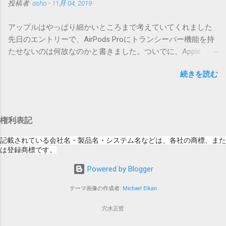
投稿者:
osho
-
11月 04, 2019
い」の部分。 セキュリティコンテンツ…？ こ
合は一つずつ順に適用していく必要があります。0.5.0以降
んなブログをやっている私でも説明に困りま
は、パッチが正常に当てられるかどうかのチェックをしてい
アップルはやっぱり細かいところまで考えていてくれました
す。人によってはここで悩んだ結果、アップ
ません。改造してる方向けに、バージョンアップポイントを
先日のエントリーで、AirPods Proにトランシーバー機能を持
デートをしない人も出てきそうですよ。アッ
お知らせするのが主な目的となっています。 まずはどんなふ
たせないのは何故なのかと書きました。ついでに、Apple
プデートに限らず、分からないけどやってみ
うに使うものか説明し、設置方法は後述します。 使い方 メー
Watchにはトランシーバーアプリがあるのに、AirPodsは普段
る人よりも、分からないからやらない人の方
ル本文の1行目にauthor（投稿者）を、2行目にカテゴリを、
続きを読む
はiPhoneに接続してるから使えないじゃん云々を書いたので
が多いと思います。経験上の感覚ですけれ
それぞれ<>（半角文字）で囲って指定してください。使用す
すが、これは大きな間違いでした。 手元にあるのはAirPodsの
ど。 さらに。「以下のWebサイト」のリンク
るauthorとカテゴリは事前にMTで作っておく必要がありま
ため、AirPods Proでは未検証ですが、おそらく同じ結果にな
をクリックしても、アップデート公開当日と
す。 <extend>と書かれただけの行があると、それ以降の行は
ると思います。 iPhoneにAirPodsを接続した状態で、Apple
かですと、該当するアップデートが未掲載だ
追記項目（extend）として扱われますので、必要に応じて指
権利表記
Watchでトランシーバーアプリを起動すると、AirPodsはトラ
ったりします。（もしかしたら、各端末の設
定してください。この指定の前後に文字があってはいけませ
ンシーバーのために機能するようになります。Apple Watchの
定アイコンにアップデートがある旨のバッヂ
記載されている会社名・製品名・システム名などは、各社の商標、また
ん。また、<>の中の文字は、設...
画面上にある送信ボタン（黄色い大きな丸）を押している
は登録商標です。
がつく頃には、ページの準備ができているの
間、AirPodsは聞き取った音声をトランシーバーアプリを通し
かもしれません） さらにさらに。スクショの
Powered by Blogger
て相手のApple Watchへ送信してくれます。相手が同様にして
iPad OS 13.2.2ですが、公開から数日たった今
話したことは、AirPodsから聞こえてきます。 何も設定しなく
日、当該ページにアクセスした結果が以下の
テーマ画像の作成者:
Michael Elkan
ても、期待した通りに自然につながる。まさにアップルクオ
通り。 「このアップデートにはCVEの公開エ
リティ。 ただ、交信終了後のAirPodsは、音楽再生を再開して
穴水正哲
ントリがありません。」 もはや意味が分かり
はくれませんでした。これは色々試験した結果なのでしょう
ません。大混乱です。見ろと書いてあるから