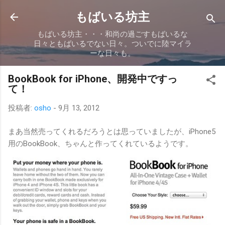
スキップしてメイン コンテンツに移動
もばいる坊主
もばいる坊主・・・和尚の過ごすもばいるな
日々ともばいるでない日々。ついでに陸マイラ
ーな日々も。
BookBook for iPhone、開発中ですっ
て！
投稿者:
osho
-
9月 13, 2012
まあ当然売ってくれるだろうとは思っていましたが、iPhone5
用のBookBook、ちゃんと作ってくれているようです。