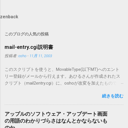
zenback
このブログの人気の投稿
mail-entry.cgi説明書
投稿者:
osho
-
11月 11, 2003
このスクリプトを使うと、MovableType(以下MT)へのエント
リー登録がメールから行えます。あひるさんが作成されたス
クリプト（mail2entry.cgi）に、oshoが改変を加えたもので
す。画像ファイルを添付することで、画像を含んだエントリ
続きを読む
ーも出来ます。 バージョン0.5.3以降の動作確認はMT3.11で行
っています。0.5.2まではMT2.661で確認していました。0.5.3以
降もたぶん動くと思います。 現在のバージョンは0.5.3です。
アップルのソフトウェア・アップデート画面
（2004/12/4リリース）※0.6.3を公開しています。まだ心配な
の用語のわかりづらさはなんとかならないも
点が多いため、こちらにはリンクしていません。安定を求め
のか