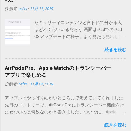
る方は0.5.3を、新版の機能が必要な方は0.6.3をご利用くださ
投稿者:
osho
-
11月 11, 2019
い。 こちら からどうぞ。 0.3.6までのバージョンに、エント
リーが重複登録されてしまう不具合が存在しています。最新
セキュリティコンテンツと言われて分かる人
版へのアップデートを強くお勧めしてます。 mail-entry.zipを
はどれくらいいるだろう 画面はiPadでのiPad
ダウンロードするにはここをクリックしてください。
OSアップデートの様子。よく見たら見出しは
（Windowsから解凍したフォルダを見ると「_MACOSX」とい
iOSになってるじゃないですか。アップデータ
うフォルダと、同名のファイルが含まれていますが、関係あ
続きを読む
の名前としてはいまだにiOSのままとか、そん
りませんので無視してください。MacOS XでZIP圧縮している
な理由じゃないでしょうね。 それは混乱のも
ため、Mac独自のファイル情報が含まれてしまうようで
とですが、それよりも「Appleのソフトウェ
す。） Ver.0.3.0以降用の差分ファイルはこちら 。ZIP圧縮して
AirPods Pro、Apple Watchのトランシーバー
ア・アップデートのセキュリティコンテンツ
まとめてあります。いまのバージョン番号と同じバージョン
アプリで楽しめる
については、以下のWebサイトをご覧くださ
番号を持つパッチを適用してください。バージョンが古い場
投稿者:
osho
-
11月 04, 2019
い」の部分。 セキュリティコンテンツ…？ こ
合は一つずつ順に適用していく必要があります。0.5.0以降
んなブログをやっている私でも説明に困りま
は、パッチが正常に当てられるかどうかのチェックをしてい
アップルはやっぱり細かいところまで考えていてくれました
す。人によってはここで悩んだ結果、アップ
ません。改造してる方向けに、バージョンアップポイントを
先日のエントリーで、AirPods Proにトランシーバー機能を持
デートをしない人も出てきそうですよ。アッ
お知らせするのが主な目的となっています。 まずはどんなふ
たせないのは何故なのかと書きました。ついでに、Apple
プデートに限らず、分からないけどやってみ
うに使うものか説明し、設置方法は後述します。 使い方 メー
Watchにはトランシーバーアプリがあるのに、AirPodsは普段
る人よりも、分からないからやらない人の方
ル本文の1行目にauthor（投稿者）を、2行目にカテゴリを、
続きを読む
はiPhoneに接続してるから使えないじゃん云々を書いたので
が多いと思います。経験上の感覚ですけれ
それぞれ<>（半角文字）で囲って指定してください。使用す