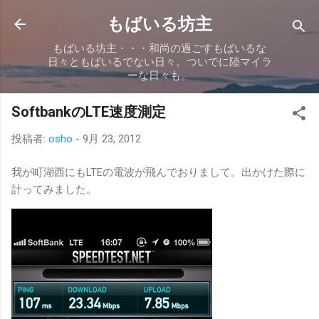
スキップしてメイン コンテンツに移動
もばいる坊主
もばいる坊主・・・和尚の過ごすもばいるな
日々ともばいるでない日々。ついでに陸マイラ
ーな日々も。
SoftbankのLTE速度測定
投稿者:
osho
-
9月 23, 2012
我が町湖西にもLTEの電波が飛んでおりまして。出かけた際に
計ってみました。