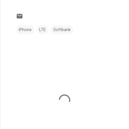
iPhone
LTE
Softbank
コ
メ
ン
ト