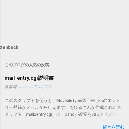
zenback
このブログの人気の投稿
mail-entry.cgi説明書
投稿者:
osho
-
11月 11, 2003
このスクリプトを使うと、MovableType(以下MT)へのエント
リー登録がメールから行えます。あひるさんが作成されたス
クリプト（mail2entry.cgi）に、oshoが改変を加えたもので
す。画像ファイルを添付することで、画像を含んだエントリ
続きを読む
ーも出来ます。 バージョン0.5.3以降の動作確認はMT3.11で行