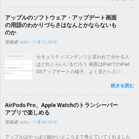
っています。0.5.2まではMT2.661で確認していました。0.5.3以
降もたぶん動くと思います。 現在のバージョンは0.5.3です。
アップルのソフトウェア・アップデート画面
（2004/12/4リリース）※0.6.3を公開しています。まだ心配な
の用語のわかりづらさはなんとかならないも
点が多いため、こちらにはリンクしていません。安定を求め
のか
る方は0.5.3を、新版の機能が必要な方は0.6.3をご利用くださ
投稿者:
osho
-
11月 11, 2019
い。 こちら からどうぞ。 0.3.6までのバージョンに、エント
リーが重複登録されてしまう不具合が存在しています。最新
セキュリティコンテンツと言われて分かる人
版へのアップデートを強くお勧めしてます。 mail-entry.zipを
はどれくらいいるだろう 画面はiPadでのiPad
ダウンロードするにはここをクリックしてください。
OSアップデートの様子。よく見たら見出しは
（Windowsから解凍したフォルダを見ると「_MACOSX」とい
iOSになってるじゃないですか。アップデータ
うフォルダと、同名のファイルが含まれていますが、関係あ
続きを読む
の名前としてはいまだにiOSのままとか、そん
りませんので無視してください。MacOS XでZIP圧縮している
な理由じゃないでしょうね。 それは混乱のも
ため、Mac独自のファイル情報が含まれてしまうようで
とですが、それよりも「Appleのソフトウェ
す。） Ver.0.3.0以降用の差分ファイルはこちら 。ZIP圧縮して
AirPods Pro、Apple Watchのトランシーバー
ア・アップデートのセキュリティコンテンツ
まとめてあります。いまのバージョン番号と同じバージョン
アプリで楽しめる
については、以下のWebサイトをご覧くださ
番号を持つパッチを適用してください。バージョンが古い場
投稿者:
osho
-
11月 04, 2019
い」の部分。 セキュリティコンテンツ…？ こ
合は一つずつ順に適用していく必要があります。0.5.0以降
んなブログをやっている私でも説明に困りま
は、パッチが正常に当てられるかどうかのチェックをしてい
アップルはやっぱり細かいところまで考えていてくれました
す。人によってはここで悩んだ結果、アップ