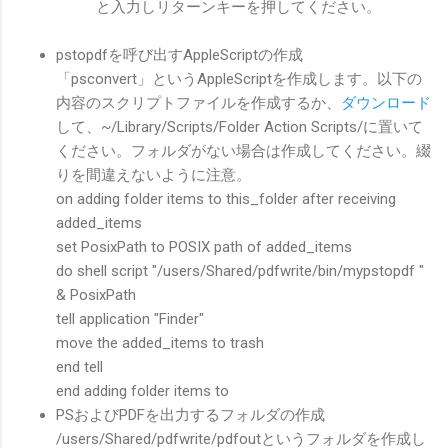
と入力しリターンキーを押してください。
pstopdfを呼び出すAppleScriptの作成
「psconvert」というAppleScriptを作成します。以下の
内容のスクリプトファイルを作成するか、
ダウンロード
して、~/Library/Scripts/Folder Action Scripts/に置いて
ください。フォルダがない場合は作成してください。綴
りを間違えないように注意。
on adding folder items to this_folder after receiving
added_items
set PosixPath to POSIX path of added_items
do shell script "/users/Shared/pdfwrite/bin/mypstopdf "
& PosixPath
tell application "Finder"
move the added_items to trash
end tell
end adding folder items to
PSおよびPDFを出力するフォルダの作成
/users/Shared/pdfwrite/pdfoutというフォルダを作成し