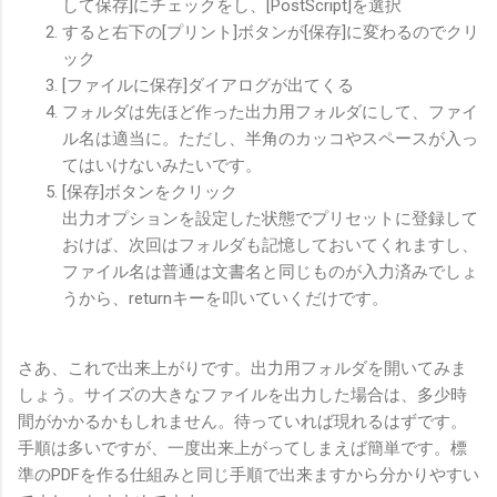
して保存]にチェックをし、[PostScript]を選択
すると右下の[プリント]ボタンが[保存]に変わるのでクリ
ック
[ファイルに保存]ダイアログが出てくる
フォルダは先ほど作った出力用フォルダにして、ファイ
ル名は適当に。ただし、半角のカッコやスペースが入っ
てはいけないみたいです。
[保存]ボタンをクリック
出力オプションを設定した状態でプリセットに登録して
おけば、次回はフォルダも記憶しておいてくれますし、
ファイル名は普通は文書名と同じものが入力済みでしょ
うから、returnキーを叩いていくだけです。
さあ、これで出来上がりです。出力用フォルダを開いてみま
しょう。サイズの大きなファイルを出力した場合は、多少時
間がかかるかもしれません。待っていれば現れるはずです。
手順は多いですが、一度出来上がってしまえば簡単です。標
準のPDFを作る仕組みと同じ手順で出来ますから分かりやすい