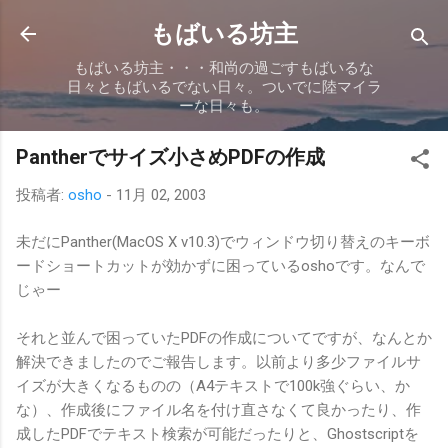
スキップしてメイン コンテンツに移動
もばいる坊主
もばいる坊主・・・和尚の過ごすもばいるな
日々ともばいるでない日々。ついでに陸マイラ
ーな日々も。
Pantherでサイズ小さめPDFの作成
投稿者:
osho
-
11月 02, 2003
未だにPanther(MacOS X v10.3)でウィンドウ切り替えのキーボ
ードショートカットが効かずに困っているoshoです。なんで
じゃー
それと並んで困っていたPDFの作成についてですが、なんとか
解決できましたのでご報告します。以前より多少ファイルサ
イズが大きくなるものの（A4テキストで100k強ぐらい、か
な）、作成後にファイル名を付け直さなくて良かったり、作
成したPDFでテキスト検索が可能だったりと、Ghostscriptを