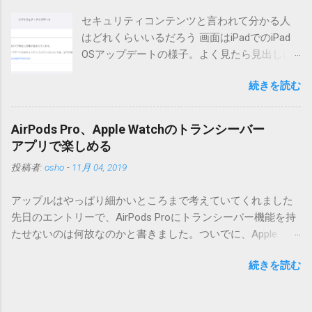
リーが重複登録されてしまう不具合が存在しています。最新
セキュリティコンテンツと言われて分かる人
版へのアップデートを強くお勧めしてます。 mail-entry.zipを
はどれくらいいるだろう 画面はiPadでのiPad
ダウンロードするにはここをクリックしてください。
OSアップデートの様子。よく見たら見出しは
（Windowsから解凍したフォルダを見ると「_MACOSX」とい
iOSになってるじゃないですか。アップデータ
うフォルダと、同名のファイルが含まれていますが、関係あ
続きを読む
の名前としてはいまだにiOSのままとか、そん
りませんので無視してください。MacOS XでZIP圧縮している
な理由じゃないでしょうね。 それは混乱のも
ため、Mac独自のファイル情報が含まれてしまうようで
とですが、それよりも「Appleのソフトウェ
す。） Ver.0.3.0以降用の差分ファイルはこちら 。ZIP圧縮して
AirPods Pro、Apple Watchのトランシーバー
ア・アップデートのセキュリティコンテンツ
まとめてあります。いまのバージョン番号と同じバージョン
アプリで楽しめる
については、以下のWebサイトをご覧くださ
番号を持つパッチを適用してください。バージョンが古い場
投稿者:
osho
-
11月 04, 2019
い」の部分。 セキュリティコンテンツ…？ こ
合は一つずつ順に適用していく必要があります。0.5.0以降
んなブログをやっている私でも説明に困りま
は、パッチが正常に当てられるかどうかのチェックをしてい
アップルはやっぱり細かいところまで考えていてくれました
す。人によってはここで悩んだ結果、アップ
ません。改造してる方向けに、バージョンアップポイントを
先日のエントリーで、AirPods Proにトランシーバー機能を持
デートをしない人も出てきそうですよ。アッ
お知らせするのが主な目的となっています。 まずはどんなふ
たせないのは何故なのかと書きました。ついでに、Apple
プデートに限らず、分からないけどやってみ
うに使うものか説明し、設置方法は後述します。 使い方 メー
Watchにはトランシーバーアプリがあるのに、AirPodsは普段
る人よりも、分からないからやらない人の方
ル本文の1行目にauthor（投稿者）を、2行目にカテゴリを、
続きを読む
はiPhoneに接続してるから使えないじゃん云々を書いたので
が多いと思います。経験上の感覚ですけれ
それぞれ<>（半角文字）で囲って指定してください。使用す
すが、これは大きな間違いでした。 手元にあるのはAirPodsの
ど。 さらに。「以下のWebサイト」のリンク
るauthorとカテゴリは事前にMTで作っておく必要がありま
ため、AirPods Proでは未検証ですが、おそらく同じ結果にな
をクリックしても、アップデート公開当日と
す。 <extend>と書かれただけの行があると、それ以降の行は