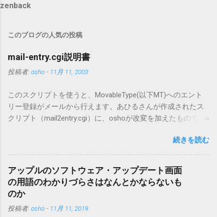
zenback
このブログの人気の投稿
mail-entry.cgi説明書
投稿者:
osho
-
11月 11, 2003
このスクリプトを使うと、MovableType(以下MT)へのエント
リー登録がメールから行えます。あひるさんが作成されたス
クリプト（mail2entry.cgi）に、oshoが改変を加えたもので
す。画像ファイルを添付することで、画像を含んだエントリ
続きを読む
ーも出来ます。 バージョン0.5.3以降の動作確認はMT3.11で行
っています。0.5.2まではMT2.661で確認していました。0.5.3以
降もたぶん動くと思います。 現在のバージョンは0.5.3です。
アップルのソフトウェア・アップデート画面
（2004/12/4リリース）※0.6.3を公開しています。まだ心配な
の用語のわかりづらさはなんとかならないも
点が多いため、こちらにはリンクしていません。安定を求め
のか
る方は0.5.3を、新版の機能が必要な方は0.6.3をご利用くださ
投稿者:
osho
-
11月 11, 2019
い。 こちら からどうぞ。 0.3.6までのバージョンに、エント