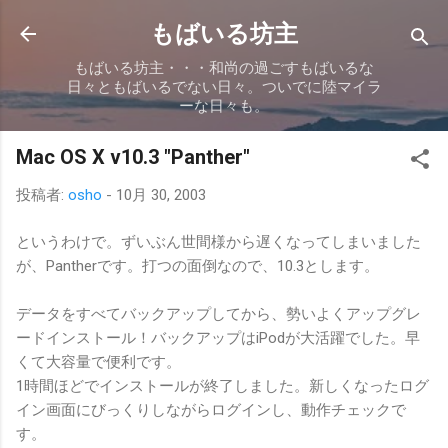
スキップしてメイン コンテンツに移動
もばいる坊主
もばいる坊主・・・和尚の過ごすもばいるな
日々ともばいるでない日々。ついでに陸マイラ
ーな日々も。
Mac OS X v10.3 "Panther"
投稿者:
osho
-
10月 30, 2003
というわけで。ずいぶん世間様から遅くなってしまいました
が、Pantherです。打つの面倒なので、10.3とします。
データをすべてバックアップしてから、勢いよくアップグレ
ードインストール！バックアップはiPodが大活躍でした。早
くて大容量で便利です。
1時間ほどでインストールが終了しました。新しくなったログ
イン画面にびっくりしながらログインし、動作チェックで
す。