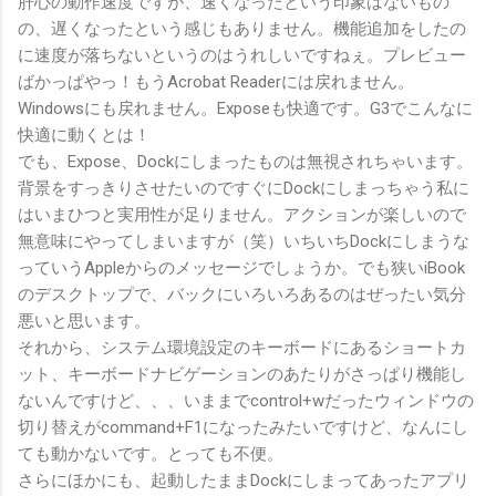
肝心の動作速度ですが、速くなったという印象はないもの
の、遅くなったという感じもありません。機能追加をしたの
に速度が落ちないというのはうれしいですねぇ。プレビュー
ばかっぱやっ！もうAcrobat Readerには戻れません。
Windowsにも戻れません。Exposeも快適です。G3でこんなに
快適に動くとは！
でも、Expose、Dockにしまったものは無視されちゃいます。
背景をすっきりさせたいのですぐにDockにしまっちゃう私に
はいまひつと実用性が足りません。アクションが楽しいので
無意味にやってしまいますが（笑）いちいちDockにしまうな
っていうAppleからのメッセージでしょうか。でも狭いiBook
のデスクトップで、バックにいろいろあるのはぜったい気分
悪いと思います。
それから、システム環境設定のキーボードにあるショートカ
ット、キーボードナビゲーションのあたりがさっぱり機能し
ないんですけど、、、いままでcontrol+wだったウィンドウの
切り替えがcommand+F1になったみたいですけど、なんにし
ても動かないです。とっても不便。
さらにほかにも、起動したままDockにしまってあったアプリ