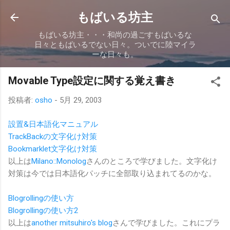
スキップしてメイン コンテンツに移動
もばいる坊主
もばいる坊主・・・和尚の過ごすもばいるな
日々ともばいるでない日々。ついでに陸マイラ
ーな日々も。
Movable Type設定に関する覚え書き
投稿者:
osho
-
5月 29, 2003
設置&日本語化マニュアル
TrackBackの文字化け対策
Bookmarklet文字化け対策
以上は
Milano::Monolog
さんのところで学びました。文字化け
対策は今では日本語化パッチに全部取り込まれてるのかな。
Blogrollingの使い方
Blogrollingの使い方2
以上は
another mitsuhiro's blog
さんで学びました。これにプラ