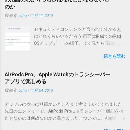
点が多いため、こちらにはリンクしていません。安定を求め
のか
る方は0.5.3を、新版の機能が必要な方は0.6.3をご利用くださ
投稿者:
osho
-
11月 11, 2019
い。 こちら からどうぞ。 0.3.6までのバージョンに、エント
リーが重複登録されてしまう不具合が存在しています。最新
セキュリティコンテンツと言われて分かる人
版へのアップデートを強くお勧めしてます。 mail-entry.zipを
はどれくらいいるだろう 画面はiPadでのiPad
ダウンロードするにはここをクリックしてください。
OSアップデートの様子。よく見たら見出しは
（Windowsから解凍したフォルダを見ると「_MACOSX」とい
iOSになってるじゃないですか。アップデータ
うフォルダと、同名のファイルが含まれていますが、関係あ
続きを読む
の名前としてはいまだにiOSのままとか、そん
りませんので無視してください。MacOS XでZIP圧縮している
な理由じゃないでしょうね。 それは混乱のも
ため、Mac独自のファイル情報が含まれてしまうようで
とですが、それよりも「Appleのソフトウェ
す。） Ver.0.3.0以降用の差分ファイルはこちら 。ZIP圧縮して
AirPods Pro、Apple Watchのトランシーバー
ア・アップデートのセキュリティコンテンツ
まとめてあります。いまのバージョン番号と同じバージョン
アプリで楽しめる
については、以下のWebサイトをご覧くださ
番号を持つパッチを適用してください。バージョンが古い場
投稿者:
osho
-
11月 04, 2019
い」の部分。 セキュリティコンテンツ…？ こ
合は一つずつ順に適用していく必要があります。0.5.0以降
んなブログをやっている私でも説明に困りま
は、パッチが正常に当てられるかどうかのチェックをしてい
アップルはやっぱり細かいところまで考えていてくれました
す。人によってはここで悩んだ結果、アップ
ません。改造してる方向けに、バージョンアップポイントを
先日のエントリーで、AirPods Proにトランシーバー機能を持
デートをしない人も出てきそうですよ。アッ
お知らせするのが主な目的となっています。 まずはどんなふ
たせないのは何故なのかと書きました。ついでに、Apple
プデートに限らず、分からないけどやってみ
うに使うものか説明し、設置方法は後述します。 使い方 メー
Watchにはトランシーバーアプリがあるのに、AirPodsは普段
る人よりも、分からないからやらない人の方
ル本文の1行目にauthor（投稿者）を、2行目にカテゴリを、