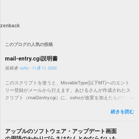
zenback
このブログの人気の投稿
mail-entry.cgi説明書
投稿者:
osho
-
11月 11, 2003
このスクリプトを使うと、MovableType(以下MT)へのエント
リー登録がメールから行えます。あひるさんが作成されたス
クリプト（mail2entry.cgi）に、oshoが改変を加えたもので
す。画像ファイルを添付することで、画像を含んだエントリ
続きを読む
ーも出来ます。 バージョン0.5.3以降の動作確認はMT3.11で行
っています。0.5.2まではMT2.661で確認していました。0.5.3以
降もたぶん動くと思います。 現在のバージョンは0.5.3です。
アップルのソフトウェア・アップデート画面
（2004/12/4リリース）※0.6.3を公開しています。まだ心配な
の用語のわかりづらさはなんとかならないも