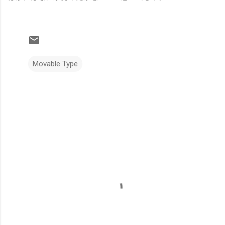
Movable Type
コ
メ
ン
ト