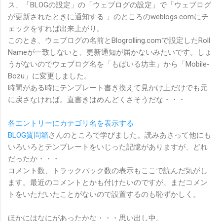
ス、「BLOGの設定」の「ウェブログの設定」で「ウェブログ
が更新されたときに通知する 」のところのweblogs.comにチ
ェックをすれば出来上がり。
このとき、ウェブログの名前とBlogrolling.comで設定したRoll
Nameが一致しないと、更新通知が届かないみたいです。しょ
うがないのでウェブログ名を「もばいる坊主」から「Mobile-
Bozu」に変更しました。
時間がある時にテンプレート書き換えて見かけ上だけでも元
に戻さなければ。直書きはめんどくさそうだな・・・
各エントリーにカテゴリ名を表示する
BLOG質問箱
さんのところで学びました。読みあさって他にも
いろいろとテンプレートをいじった記憶がありますが、どれ
だったか・・・
コメント数、トラックバック数の表示もここで読んだ気がし
ます。最近のコメントとかも付けたいのですが、まだコメン
トをいただいたことがないので設置するのも恥ずかしく。
ほかにはなにがあったかな・・・思い出し中。