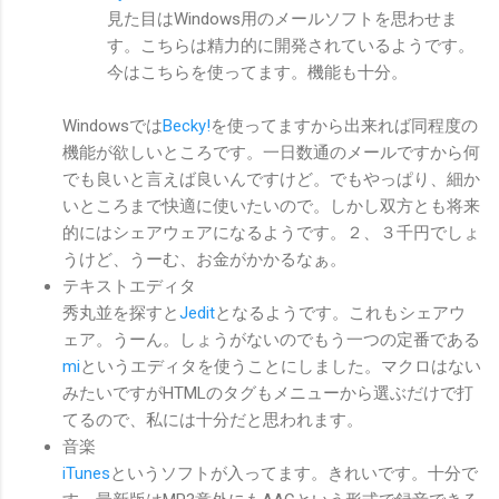
見た目はWindows用のメールソフトを思わせま
す。こちらは精力的に開発されているようです。
今はこちらを使ってます。機能も十分。
Windowsでは
Becky!
を使ってますから出来れば同程度の
機能が欲しいところです。一日数通のメールですから何
でも良いと言えば良いんですけど。でもやっぱり、細か
いところまで快適に使いたいので。しかし双方とも将来
的にはシェアウェアになるようです。２、３千円でしょ
うけど、うーむ、お金がかかるなぁ。
テキストエディタ
秀丸並を探すと
Jedit
となるようです。これもシェアウ
ェア。うーん。しょうがないのでもう一つの定番である
mi
というエディタを使うことにしました。マクロはない
みたいですがHTMLのタグもメニューから選ぶだけで打
てるので、私には十分だと思われます。
音楽
iTunes
というソフトが入ってます。きれいです。十分で