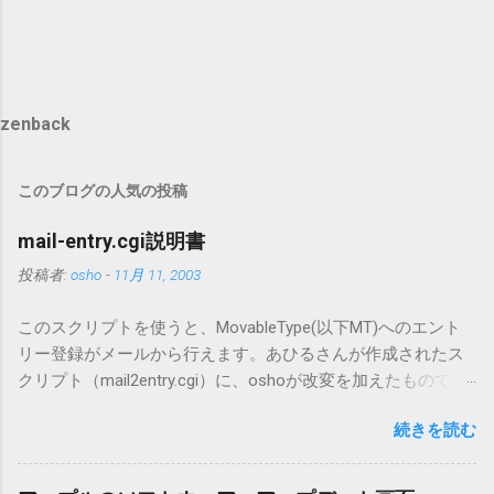
zenback
このブログの人気の投稿
mail-entry.cgi説明書
投稿者:
osho
-
11月 11, 2003
このスクリプトを使うと、MovableType(以下MT)へのエント
リー登録がメールから行えます。あひるさんが作成されたス
クリプト（mail2entry.cgi）に、oshoが改変を加えたもので
す。画像ファイルを添付することで、画像を含んだエントリ
続きを読む
ーも出来ます。 バージョン0.5.3以降の動作確認はMT3.11で行
っています。0.5.2まではMT2.661で確認していました。0.5.3以
降もたぶん動くと思います。 現在のバージョンは0.5.3です。