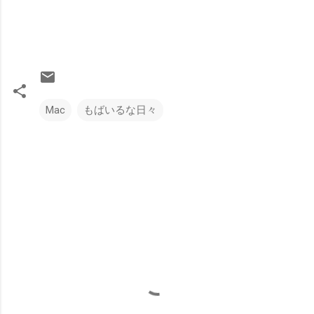
Mac
もばいるな日々
コ
メ
ン
ト