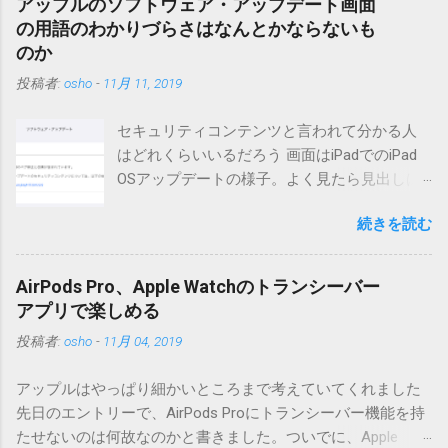
アップルのソフトウェア・アップデート画面
（2004/12/4リリース）※0.6.3を公開しています。まだ心配な
の用語のわかりづらさはなんとかならないも
点が多いため、こちらにはリンクしていません。安定を求め
のか
る方は0.5.3を、新版の機能が必要な方は0.6.3をご利用くださ
投稿者:
osho
-
11月 11, 2019
い。 こちら からどうぞ。 0.3.6までのバージョンに、エント
リーが重複登録されてしまう不具合が存在しています。最新
セキュリティコンテンツと言われて分かる人
版へのアップデートを強くお勧めしてます。 mail-entry.zipを
はどれくらいいるだろう 画面はiPadでのiPad
ダウンロードするにはここをクリックしてください。
OSアップデートの様子。よく見たら見出しは
（Windowsから解凍したフォルダを見ると「_MACOSX」とい
iOSになってるじゃないですか。アップデータ
うフォルダと、同名のファイルが含まれていますが、関係あ
続きを読む
の名前としてはいまだにiOSのままとか、そん
りませんので無視してください。MacOS XでZIP圧縮している
な理由じゃないでしょうね。 それは混乱のも
ため、Mac独自のファイル情報が含まれてしまうようで
とですが、それよりも「Appleのソフトウェ
す。） Ver.0.3.0以降用の差分ファイルはこちら 。ZIP圧縮して
AirPods Pro、Apple Watchのトランシーバー
ア・アップデートのセキュリティコンテンツ
まとめてあります。いまのバージョン番号と同じバージョン
アプリで楽しめる
については、以下のWebサイトをご覧くださ
番号を持つパッチを適用してください。バージョンが古い場
投稿者:
osho
-
11月 04, 2019
い」の部分。 セキュリティコンテンツ…？ こ
合は一つずつ順に適用していく必要があります。0.5.0以降
んなブログをやっている私でも説明に困りま
は、パッチが正常に当てられるかどうかのチェックをしてい
アップルはやっぱり細かいところまで考えていてくれました
す。人によってはここで悩んだ結果、アップ
ません。改造してる方向けに、バージョンアップポイントを
先日のエントリーで、AirPods Proにトランシーバー機能を持
デートをしない人も出てきそうですよ。アッ
お知らせするのが主な目的となっています。 まずはどんなふ
たせないのは何故なのかと書きました。ついでに、Apple
プデートに限らず、分からないけどやってみ