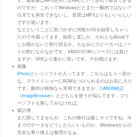
す。最新版はMP3意外にもAACという形式で録音できる
のですが、これってWindowsだとまだ一般的ではない？
CLIEでも再生できないし、音質はMP3よりもいいらしい
ですが迷います。
などということに気づかずに何枚かCDを録音しちゃっ
たので今困ってます。録音し直しか、それともiBookで
しか聴かないと割り切るか。ちなみにスピーカーはノー
トの割になかなかです。VAIOのC1Mシリーズには負け
ますが、SRXより遙かに良いです。十分聴けます。
画像
iPhoto
というソフトが入ってます。こちらはもう一息か
な。スライドショーにBGMをつけられるのはお気に入り
です。動作が軽快なら常用できますが、
CANON純正
（ImageBrowser）
とどちらを使うか悩んでます。フリ
ーソフトも探してみなければ。
家計簿
まだ探してませんが、これの移行は厳しそうですね。今
までのデータをどうしたらいいものか。Windowsからの
完全な乗り換えは無理かなぁ。