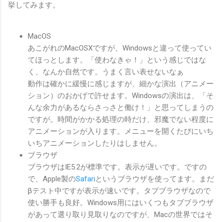
挙してみます。
MacOS
あこがれのMacOSXですが、Windowsと違って使ってい
てほっとします。「使わなきゃ！」という感じではな
く、なんか自然です。うまく言い表せないなぁ
動作は確かに緩慢に感じますが、細かな演出（アニメー
ション）のおかげで許せます。Windowsの演出は、「そ
んな余力があるならさっさと働け！」と思ってしまうの
ですが。時間がかかる処理の時だけ、邪魔でない程度に
アニメーションが入ります。メニューを開くたびにいち
いちアニメーションしたりはしません。
ブラウザ
ブラウザはIE5.2が標準です。表示が遅いです。ですの
で、Apple製の
Safari
というブラウザを使ってます。まだ
βテスト中ですが表示が速いです。タブブラウザなので
使い勝手も良好。Windows用にはいくつもタブブラウザ
があって選り取り見取りなのですが、Macの世界ではそ