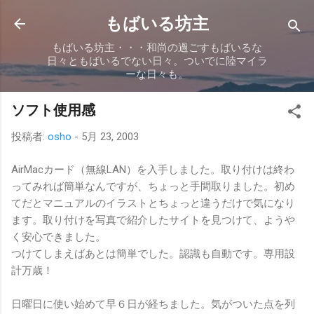
スキップしてメイン コンテンツに移動
もばいる坊主
もばいる坊主・・・和尚の過ごすもばいるな
日々ともばいるでない日々。ついでに陸マイラ
ーな日々も。
ソフト使用感
投稿者:
osho
-
5月 23, 2003
AirMacカード（無線LAN）を入手しました。取り付けは終わ
ってみれば簡単なんですが、ちょっと手間取りました。初め
てだとマニュアルのイラストとちょっと違うだけで気になり
ます。取り付けを写真で紹介したサイトを見つけて、ようや
く安心できました。
つけてしまえばあとは簡単でした。認識も自動です。専用設
計万歳！
日曜日に使い始めて早６日が経ちました。気がついた点を列