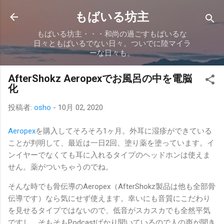
スキップしてメイン コンテンツに移動
もばいる坊主
もばいる坊主・・・和尚の過ごすもばいるな
日々ともばいるでない日々。ついでに陸マイラ
ーな日々も。
AfterShokz Aeropexでお風呂の中を電脳
化
投稿者:
osho
-
10月 02, 2020
Aeropex
を購入してそろそろ1ヶ月。外耳に湿疹ができている
ことが判明して、最近は一日2回、塗り薬を塗っています。イ
ンイヤーでなくても耳に入れるタイプのヘッドホンは使えま
せん。薬がついちゃうのでね。
そんな時でも骨伝導のAeropex（AfterShokz製品は他も全部骨
伝導です）なら気にせず使えます。幸いにも音質にこだわり
を見せるタイプではないので、低音がスカスカでも全然平気
ですし、そもそもPodcastばかり聞いているので人の声が聞き