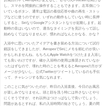
し、スマホを間接的に操作することもできます。左耳側につ
いているボタン、通常は電話の着信応答や曲の再生・ストッ
プなどに使うのですが、いずれの動作もしていない時に長押
しすると、SiriなりGoogleアシスタントなりが起動します。起
動時の音はいないので、適当なタイミングを見計らって話し
始めなくてはなりませんが、慣れればなんとかなる、かな？
入浴中に思いついたアイデアを書き留める方法について試行
錯誤をしてきましたが、AeropexでSiriにメモを頼むのが良い
かもしれませんね。もちろんApple Watchをつけたまま入浴し
ても良いわけですが、確か入浴時の使用は推奨されていなか
ったはずなので、壊れた時のことを考えるとAeropexの方がダ
メージが少ないし、公式Twitterがツイートしているのも手伝
って、チャレンジする気になれます。
このことに気がついたのが、昨日の入浴直後。今日のお風呂
が楽しみでなりません。頭と顔を洗う時には外さないとやり
にくそうですが、それ以外はつけっぱなしで良いでしょう。
問題があるとすれば、私の入浴時間の短さでしょう。夏の間