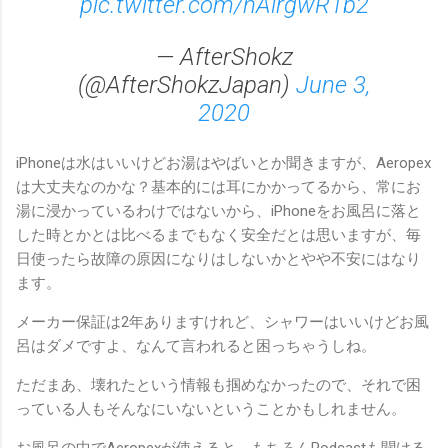
pic.twitter.com/nAirgwR1b2
— AfterShokz
(@AfterShokzJapan)
June 3,
2020
iPhoneは水はいいけどお湯はやばいとか聞きますが、Aeropex
は大丈夫なのかな？基本的には耳にかかってるから、常にお
湯に浸かっているわけではないから、iPhoneをお風呂に落と
した時とかとは比べるまでもなく安全だとは思いますが、毎
日使ったら故障の原因になりはしないかとやや不安にはなり
ます。
メーカー保証は2年ありますけれど、シャワーはいいけどお風
呂はダメですよ、なんて言われると困っちゃうしね。
ただまあ、壊れたという情報も掴めなかったので、それで困
っている人もそんなにいないということかもしれません。
お風呂の中でAeropexが使えると、もちろんPodcastも聞ける