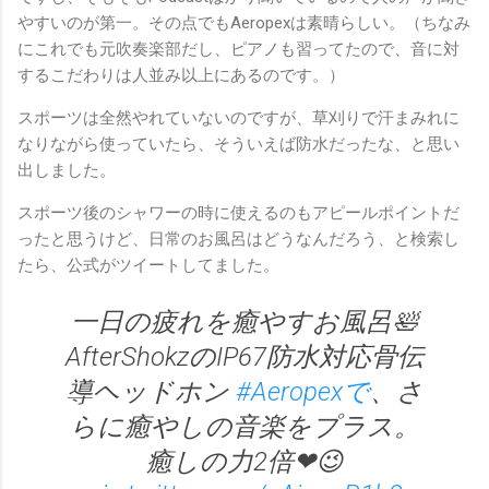
やすいのが第一。その点でもAeropexは素晴らしい。（ちなみ
にこれでも元吹奏楽部だし、ピアノも習ってたので、音に対
するこだわりは人並み以上にあるのです。）
スポーツは全然やれていないのですが、草刈りで汗まみれに
なりながら使っていたら、そういえば防水だったな、と思い
出しました。
スポーツ後のシャワーの時に使えるのもアピールポイントだ
ったと思うけど、日常のお風呂はどうなんだろう、と検索し
たら、公式がツイートしてました。
一日の疲れを癒やすお風呂🛀
AfterShokzのIP67防水対応骨伝
導ヘッドホン
#Aeropexで
、さ
らに癒やしの音楽をプラス。
癒しの力2倍❤😉