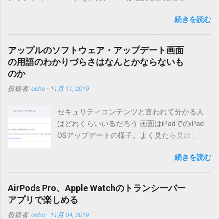
す。画像ファイルを添付することで、画像を含んだエントリ
続きを読む
ーも出来ます。 バージョン0.5.3以降の動作確認はMT3.11で行
っています。0.5.2まではMT2.661で確認していました。0.5.3以
降もたぶん動くと思います。 現在のバージョンは0.5.3です。
アップルのソフトウェア・アップデート画面
（2004/12/4リリース）※0.6.3を公開しています。まだ心配な
の用語のわかりづらさはなんとかならないも
点が多いため、こちらにはリンクしていません。安定を求め
のか
る方は0.5.3を、新版の機能が必要な方は0.6.3をご利用くださ
投稿者:
osho
-
11月 11, 2019
い。 こちら からどうぞ。 0.3.6までのバージョンに、エント
リーが重複登録されてしまう不具合が存在しています。最新
セキュリティコンテンツと言われて分かる人
版へのアップデートを強くお勧めしてます。 mail-entry.zipを
はどれくらいいるだろう 画面はiPadでのiPad
ダウンロードするにはここをクリックしてください。
OSアップデートの様子。よく見たら見出しは
（Windowsから解凍したフォルダを見ると「_MACOSX」とい
iOSになってるじゃないですか。アップデータ
うフォルダと、同名のファイルが含まれていますが、関係あ
続きを読む
の名前としてはいまだにiOSのままとか、そん
りませんので無視してください。MacOS XでZIP圧縮している
な理由じゃないでしょうね。 それは混乱のも
ため、Mac独自のファイル情報が含まれてしまうようで
とですが、それよりも「Appleのソフトウェ
す。） Ver.0.3.0以降用の差分ファイルはこちら 。ZIP圧縮して
AirPods Pro、Apple Watchのトランシーバー
ア・アップデートのセキュリティコンテンツ
まとめてあります。いまのバージョン番号と同じバージョン
アプリで楽しめる
については、以下のWebサイトをご覧くださ
番号を持つパッチを適用してください。バージョンが古い場
投稿者:
osho
-
11月 04, 2019
い」の部分。 セキュリティコンテンツ…？ こ