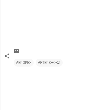
AEROPEX
AFTERSHOKZ
コ
メ
ン
ト