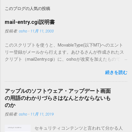
このブログの人気の投稿
mail-entry.cgi説明書
投稿者:
osho
-
11月 11, 2003
このスクリプトを使うと、MovableType(以下MT)へのエント
リー登録がメールから行えます。あひるさんが作成されたス
クリプト（mail2entry.cgi）に、oshoが改変を加えたもので
す。画像ファイルを添付することで、画像を含んだエントリ
続きを読む
ーも出来ます。 バージョン0.5.3以降の動作確認はMT3.11で行
っています。0.5.2まではMT2.661で確認していました。0.5.3以
降もたぶん動くと思います。 現在のバージョンは0.5.3です。
アップルのソフトウェア・アップデート画面
（2004/12/4リリース）※0.6.3を公開しています。まだ心配な
の用語のわかりづらさはなんとかならないも
点が多いため、こちらにはリンクしていません。安定を求め
のか
る方は0.5.3を、新版の機能が必要な方は0.6.3をご利用くださ
投稿者:
osho
-
11月 11, 2019
い。 こちら からどうぞ。 0.3.6までのバージョンに、エント
リーが重複登録されてしまう不具合が存在しています。最新
セキュリティコンテンツと言われて分かる人
版へのアップデートを強くお勧めしてます。 mail-entry.zipを