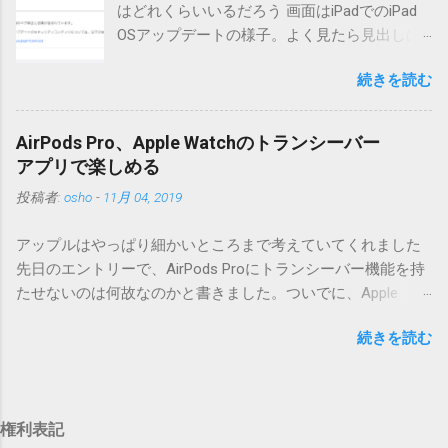
はどれくらいいるだろう 画面はiPadでのiPad
ダウンロードするにはここをクリックしてください。
OSアップデートの様子。よく見たら見出しは
（Windowsから解凍したフォルダを見ると「_MACOSX」とい
iOSになってるじゃないですか。アップデータ
うフォルダと、同名のファイルが含まれていますが、関係あ
続きを読む
の名前としてはいまだにiOSのままとか、そん
りませんので無視してください。MacOS XでZIP圧縮している
な理由じゃないでしょうね。 それは混乱のも
ため、Mac独自のファイル情報が含まれてしまうようで
とですが、それよりも「Appleのソフトウェ
す。） Ver.0.3.0以降用の差分ファイルはこちら 。ZIP圧縮して
AirPods Pro、Apple Watchのトランシーバー
ア・アップデートのセキュリティコンテンツ
まとめてあります。いまのバージョン番号と同じバージョン
アプリで楽しめる
については、以下のWebサイトをご覧くださ
番号を持つパッチを適用してください。バージョンが古い場
投稿者:
osho
-
11月 04, 2019
い」の部分。 セキュリティコンテンツ…？ こ
合は一つずつ順に適用していく必要があります。0.5.0以降
んなブログをやっている私でも説明に困りま
は、パッチが正常に当てられるかどうかのチェックをしてい
アップルはやっぱり細かいところまで考えていてくれました
す。人によってはここで悩んだ結果、アップ
ません。改造してる方向けに、バージョンアップポイントを
先日のエントリーで、AirPods Proにトランシーバー機能を持
デートをしない人も出てきそうですよ。アッ
お知らせするのが主な目的となっています。 まずはどんなふ
たせないのは何故なのかと書きました。ついでに、Apple
プデートに限らず、分からないけどやってみ
うに使うものか説明し、設置方法は後述します。 使い方 メー
Watchにはトランシーバーアプリがあるのに、AirPodsは普段
る人よりも、分からないからやらない人の方
ル本文の1行目にauthor（投稿者）を、2行目にカテゴリを、
続きを読む
はiPhoneに接続してるから使えないじゃん云々を書いたので
が多いと思います。経験上の感覚ですけれ
それぞれ<>（半角文字）で囲って指定してください。使用す
すが、これは大きな間違いでした。 手元にあるのはAirPodsの
ど。 さらに。「以下のWebサイト」のリンク
るauthorとカテゴリは事前にMTで作っておく必要がありま
ため、AirPods Proでは未検証ですが、おそらく同じ結果にな
をクリックしても、アップデート公開当日と
す。 <extend>と書かれただけの行があると、それ以降の行は
ると思います。 iPhoneにAirPodsを接続した状態で、Apple
かですと、該当するアップデートが未掲載だ
追記項目（extend）として扱われますので、必要に応じて指
権利表記
Watchでトランシーバーアプリを起動すると、AirPodsはトラ
ったりします。（もしかしたら、各端末の設