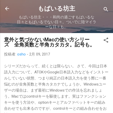
スキップしてメイン コンテンツに移動
もばいる坊主
もばいる坊主・・・和尚の過ごすもばいるな
日々ともばいるでない日々。ついでに陸マイラ
ーな日々も。
意外と気づかないMacの使い方シリー
ズ 全角英数と半角カタカタ。記号も。
投稿者:
osho
-
2月 09, 2017
シリーズだからって、続くとは限らない。 さて、今回は日本
語入力について。ATOKやGoogle日本語入力などをインストー
ルしていない状態、つまり純正の日本語入力を使う際に一番
悩むのが全角英数と半角カタカナでしょうか。Windowsユー
ザーの場合は、まず最初にWindowsでの作法を忘れましょ
う。Macではcontrolキーを駆使します。実はファンクション
キーを使う方法や、optionキーとアルファベットキーの組み
合わせでも出来るのですが、controlキーとの組み合わせをお