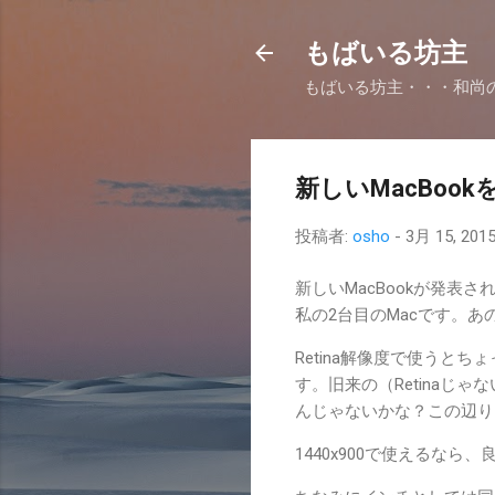
もばいる坊主
もばいる坊主・・・和尚
新しいMacBoo
投稿者:
osho
-
3月 15, 201
新しいMacBookが発表され
私の2台目のMacです。
Retina解像度で使うとち
す。旧来の（Retinaじゃ
んじゃないかな？この辺り
1440x900で使えるなら