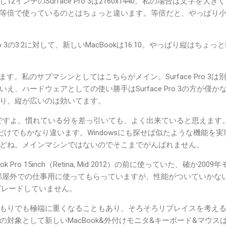
インチのSurface Pro 3は2160x1440。私の場合は文字を大き
等倍で使っているのとはちょっと違います。等倍だと、やっぱり
Pro 3の3:2に対して、新しいMacBookは16:10。やっぱり縦はちょっ
持っています。私のサブマシンとしてはこちらがメイン。Surface Pro 3は
え、ハードウェアとしての使い勝手はSurface Pro 3の方が僅か
り、縦が広いのは効いてます。
が上ですよ。慣れている分を差っ引いても、よく出来ていると思えます
いかだけでもかなり違います。Windowsにも探せば似たような機能を実
どね。メインマシンではないのでそこまでがんばれません。
Pro 15inch（Retina, Mid 2012）の前に使っていた、確か2009
仕事部屋外での仕事用に使ってもらっていますが、性能がついていかな
プグレードしていません。
もりでも極端に重くなることもあり、そろそろリプレイスを考え
対象として新しいMacBook&外付けモニタ&キーボード&マウス