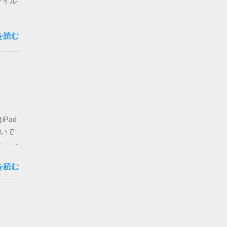
ァイル
思いま
を読む
心配な
要な方
複登録
-
ォルダ
せん
てしま
Pad
いまの
ないで
場合は
ゃな
かのチ
ア・
が主な
を読む
ご覧く
 メ
私でも
って指
人も出
d>
りも、
必要に
。 さ
字は、