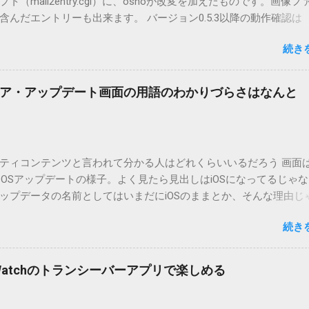
（mail2entry.cgi）に、oshoが改変を加えたものです。画像フ
んだエントリーも出来ます。 バージョン0.5.3以降の動作確認は
.5.2まではMT2.661で確認していました。0.5.3以降もたぶん動くと
続き
.3です。（2004/12/4リリース）※0.6.3を公開しています。まだ
リンクしていません。安定を求める方は0.5.3を、新版の機能が必
。 こちら からどうぞ。 0.3.6までのバージョンに、エントリーが重
ア・アップデート画面の用語のわかりづらさはなんと
ています。最新版へのアップデートを強くお勧めしてます。 mail
ードするにはここをクリックしてください。 （Windowsから解凍したフ
」というフォルダと、同名のファイルが含まれていますが、関係ありま
cOS XでZIP圧縮しているため、Mac独自のファイル情報が含まれ
ティコンテンツと言われて分かる人はどれくらいいるだろう 画面はi
3.0以降用の差分ファイルはこちら 。ZIP圧縮してまとめてあります。
ad OSアップデートの様子。よく見たら見出しはiOSになってるじゃ
ジョン番号を持つパッチを適用してください。バージョンが古い
ップデータの名前としてはいまだにiOSのままとか、そんな理由じ
必要があります。0.5.0以降は、パッチが正常に当てられるかどう
うね。 それは混乱のもとですが、それよりも「Appleのソフトウェ
造してる方向けに、バージョンアップポイントをお知らせするの
続き
ートのセキュリティコンテンツについては、以下のWebサイトを
ずはどんなふうに使うものか説明し、設置方法は後述します。 使い方
の部分。 セキュリティコンテンツ…？ こんなブログをやっている
or（投稿者）を、2行目にカテゴリを、それぞれ<>（半角文字）で囲
ります。人によってはここで悩んだ結果、アップデートをしない
thorとカテゴリは事前にMTで作っておく必要があります。 <exten
pple Watchのトランシーバーアプリで楽しめる
ですよ。アップデートに限らず、分からないけどやってみる人よ
と、それ以降の行は追記項目（extend）として扱われますので、
いからやらない人の方が多いと思います。経験上の感覚ですけれど
この指定の前後に文字があってはいけません。また、<>の中の文