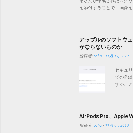
るさんが作成されたスクリプト
を添付することで、画像を含
MT3.11で行っています。0
す。 現在のバージョンは0.5
点が多いため、こちらには
は0.6.3をご利用ください
アップルのソフトウェ
されてしまう不具合が存在し
かならないものか
entry.zipをダウンロ
投稿者:
osho
-
11月 11, 2019
を見ると「_MACOSX
ので無視してください。Ma
セキュリ
うようです。） Ver.0.
でのiP
バージョン番号と同じバー
すか。ア
一つずつ順に適用していく
いでしょ
ェックをしていません。改
アップデ
目的となっています。 ま
ださい」
ール本文の1行目にauth
説明に困
定してください。使用するau
AirPods Pro、A
てきそう
と書かれただけの行がある
投稿者:
osho
-
11月 04, 2019
分からな
応じて指定してください。