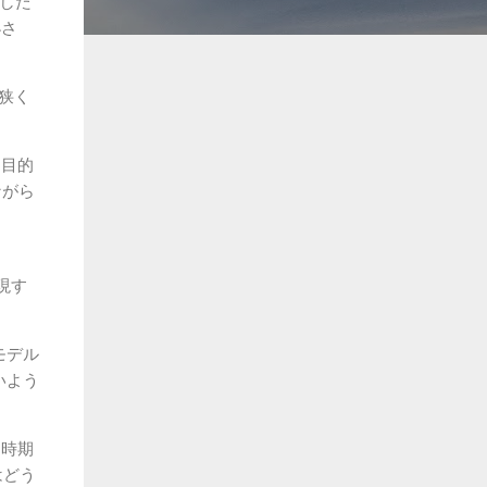
くした
小さ
と狭く
別目的
ながら
。
現す
年モデル
いよう
る時期
はどう