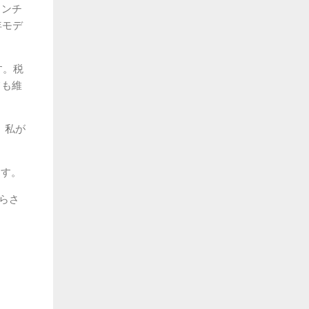
インチ
年モデ
す。税
ても維
。私が
ます。
らさ