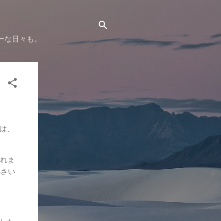
ーな日々も。
hは、
われま
小さい
。