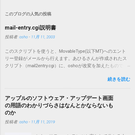
このブログの人気の投稿
mail-entry.cgi説明書
投稿者:
osho
-
11月 11, 2003
このスクリプトを使うと、MovableType(以下MT)へのエント
リー登録がメールから行えます。あひるさんが作成されたス
クリプト（mail2entry.cgi）に、oshoが改変を加えたもので
す。画像ファイルを添付することで、画像を含んだエントリ
続きを読む
ーも出来ます。 バージョン0.5.3以降の動作確認はMT3.11で行
っています。0.5.2まではMT2.661で確認していました。0.5.3以
降もたぶん動くと思います。 現在のバージョンは0.5.3です。
アップルのソフトウェア・アップデート画面
（2004/12/4リリース）※0.6.3を公開しています。まだ心配な
の用語のわかりづらさはなんとかならないも
点が多いため、こちらにはリンクしていません。安定を求め
のか
る方は0.5.3を、新版の機能が必要な方は0.6.3をご利用くださ
投稿者:
osho
-
11月 11, 2019
い。 こちら からどうぞ。 0.3.6までのバージョンに、エント
リーが重複登録されてしまう不具合が存在しています。最新