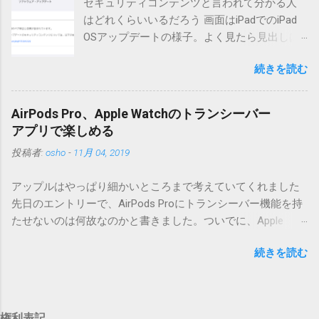
セキュリティコンテンツと言われて分かる人
版へのアップデートを強くお勧めしてます。 mail-entry.zipを
はどれくらいいるだろう 画面はiPadでのiPad
ダウンロードするにはここをクリックしてください。
OSアップデートの様子。よく見たら見出しは
（Windowsから解凍したフォルダを見ると「_MACOSX」とい
iOSになってるじゃないですか。アップデータ
うフォルダと、同名のファイルが含まれていますが、関係あ
続きを読む
の名前としてはいまだにiOSのままとか、そん
りませんので無視してください。MacOS XでZIP圧縮している
な理由じゃないでしょうね。 それは混乱のも
ため、Mac独自のファイル情報が含まれてしまうようで
とですが、それよりも「Appleのソフトウェ
す。） Ver.0.3.0以降用の差分ファイルはこちら 。ZIP圧縮して
AirPods Pro、Apple Watchのトランシーバー
ア・アップデートのセキュリティコンテンツ
まとめてあります。いまのバージョン番号と同じバージョン
アプリで楽しめる
については、以下のWebサイトをご覧くださ
番号を持つパッチを適用してください。バージョンが古い場
投稿者:
osho
-
11月 04, 2019
い」の部分。 セキュリティコンテンツ…？ こ
合は一つずつ順に適用していく必要があります。0.5.0以降
んなブログをやっている私でも説明に困りま
は、パッチが正常に当てられるかどうかのチェックをしてい
アップルはやっぱり細かいところまで考えていてくれました
す。人によってはここで悩んだ結果、アップ
ません。改造してる方向けに、バージョンアップポイントを
先日のエントリーで、AirPods Proにトランシーバー機能を持
デートをしない人も出てきそうですよ。アッ
お知らせするのが主な目的となっています。 まずはどんなふ
たせないのは何故なのかと書きました。ついでに、Apple
プデートに限らず、分からないけどやってみ
うに使うものか説明し、設置方法は後述します。 使い方 メー
Watchにはトランシーバーアプリがあるのに、AirPodsは普段
る人よりも、分からないからやらない人の方
ル本文の1行目にauthor（投稿者）を、2行目にカテゴリを、
続きを読む
はiPhoneに接続してるから使えないじゃん云々を書いたので
が多いと思います。経験上の感覚ですけれ
それぞれ<>（半角文字）で囲って指定してください。使用す
すが、これは大きな間違いでした。 手元にあるのはAirPodsの
ど。 さらに。「以下のWebサイト」のリンク
るauthorとカテゴリは事前にMTで作っておく必要がありま
ため、AirPods Proでは未検証ですが、おそらく同じ結果にな
をクリックしても、アップデート公開当日と
す。 <extend>と書かれただけの行があると、それ以降の行は
ると思います。 iPhoneにAirPodsを接続した状態で、Apple
かですと、該当するアップデートが未掲載だ
追記項目（extend）として扱われますので、必要に応じて指
権利表記