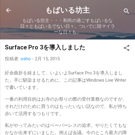
スキップしてメイン コンテンツに移動
もばいる坊主
もばいる坊主・・・和尚の過ごすもばいるな
日々ともばいるでない日々。ついでに陸マイラ
ーな日々も。
Surface Pro 3を導入しました
投稿者:
osho
-
2月 15, 2015
紆余曲折を経まして、いよいよSurface Pro 3を導入しまし
た。手に馴染ませるために、この記事はWindows Live Writer
で書いています。
一番の利用目的はお寺のお祭りの際の受付業務なのですが、
それだけのために買うのはもったいない話なので、私が持ち
歩いて活用するつもりです。
私がやってみたいのはペーパーレスの追求。やりたくてもな
かなか出来ずにいました。例えば会議。今のところ最大の障