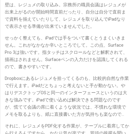
壁は、レジュメの取り込み。宗務所の職員会議はレジュメが
出来上がるのが開始時間直前だったり、自分は自分で直前ま
で資料を揃えていたりして、レジュメを取り込んでiPadなり
で表示させる準備が出来ていませんでした。
せっかく整えても、iPadでは手をついて書くとうまくいきま
せん。これがなかなか辛いところでして。この点、Surface
Pro 3は強いです。指タッチはスクロールなどと解釈されて、
描画はされません。Surfaceペンの入力だけを認識してくれる
ので、書きやすいです。
Dropboxにあるレジュメを拾ってくるのも、比較的自然な作業
で行えます。iPadだとちょっと考えないと手が動かない。や
はりデスクトップOSと同一のインターフェースというのは大
きな強みです。iPadで使い込めば解決できる問題なのです
が、慌てて会議の席に着くような状況では、不慣れな環境で
メモを取るよりも、紙に直接書いた方が気持ちも楽なので…
それに、レジュメをPDF化する作業が、テーブルに着席してか
ら行えるんですから、かなり気が楽です。冒頭の挨拶を聞い