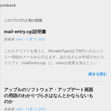
zenback
このブログの人気の投稿
mail-entry.cgi説明書
投稿者:
osho
-
11月 11, 2003
このスクリプトを使うと、MovableType(以下MT)へのエント
リー登録がメールから行えます。あひるさんが作成されたス
クリプト（mail2entry.cgi）に、oshoが改変を加えたもので
す。画像ファイルを添付することで、画像を含んだエントリ
続きを読む
ーも出来ます。 バージョン0.5.3以降の動作確認はMT3.11で行
っています。0.5.2まではMT2.661で確認していました。0.5.3以
降もたぶん動くと思います。 現在のバージョンは0.5.3です。
アップルのソフトウェア・アップデート画面
（2004/12/4リリース）※0.6.3を公開しています。まだ心配な
の用語のわかりづらさはなんとかならないも
点が多いため、こちらにはリンクしていません。安定を求め
のか
る方は0.5.3を、新版の機能が必要な方は0.6.3をご利用くださ
投稿者:
osho
-
11月 11, 2019
い。 こちら からどうぞ。 0.3.6までのバージョンに、エント