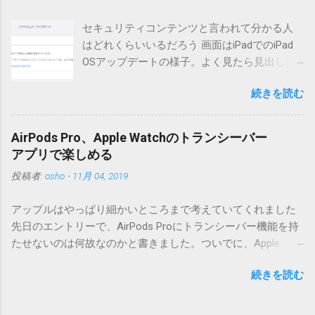
リーが重複登録されてしまう不具合が存在しています。最新
セキュリティコンテンツと言われて分かる人
版へのアップデートを強くお勧めしてます。 mail-entry.zipを
はどれくらいいるだろう 画面はiPadでのiPad
ダウンロードするにはここをクリックしてください。
OSアップデートの様子。よく見たら見出しは
（Windowsから解凍したフォルダを見ると「_MACOSX」とい
iOSになってるじゃないですか。アップデータ
うフォルダと、同名のファイルが含まれていますが、関係あ
続きを読む
の名前としてはいまだにiOSのままとか、そん
りませんので無視してください。MacOS XでZIP圧縮している
な理由じゃないでしょうね。 それは混乱のも
ため、Mac独自のファイル情報が含まれてしまうようで
とですが、それよりも「Appleのソフトウェ
す。） Ver.0.3.0以降用の差分ファイルはこちら 。ZIP圧縮して
AirPods Pro、Apple Watchのトランシーバー
ア・アップデートのセキュリティコンテンツ
まとめてあります。いまのバージョン番号と同じバージョン
アプリで楽しめる
については、以下のWebサイトをご覧くださ
番号を持つパッチを適用してください。バージョンが古い場
投稿者:
osho
-
11月 04, 2019
い」の部分。 セキュリティコンテンツ…？ こ
合は一つずつ順に適用していく必要があります。0.5.0以降
んなブログをやっている私でも説明に困りま
は、パッチが正常に当てられるかどうかのチェックをしてい
アップルはやっぱり細かいところまで考えていてくれました
す。人によってはここで悩んだ結果、アップ
ません。改造してる方向けに、バージョンアップポイントを
先日のエントリーで、AirPods Proにトランシーバー機能を持
デートをしない人も出てきそうですよ。アッ
お知らせするのが主な目的となっています。 まずはどんなふ
たせないのは何故なのかと書きました。ついでに、Apple
プデートに限らず、分からないけどやってみ
うに使うものか説明し、設置方法は後述します。 使い方 メー
Watchにはトランシーバーアプリがあるのに、AirPodsは普段
る人よりも、分からないからやらない人の方
ル本文の1行目にauthor（投稿者）を、2行目にカテゴリを、
続きを読む
はiPhoneに接続してるから使えないじゃん云々を書いたので
が多いと思います。経験上の感覚ですけれ
それぞれ<>（半角文字）で囲って指定してください。使用す
すが、これは大きな間違いでした。 手元にあるのはAirPodsの
ど。 さらに。「以下のWebサイト」のリンク
るauthorとカテゴリは事前にMTで作っておく必要がありま
ため、AirPods Proでは未検証ですが、おそらく同じ結果にな
をクリックしても、アップデート公開当日と