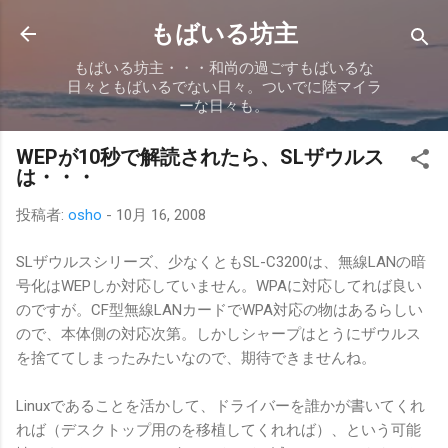
スキップしてメイン コンテンツに移動
もばいる坊主
もばいる坊主・・・和尚の過ごすもばいるな
日々ともばいるでない日々。ついでに陸マイラ
ーな日々も。
WEPが10秒で解読されたら、SLザウルス
は・・・
投稿者:
osho
-
10月 16, 2008
SLザウルスシリーズ、少なくともSL-C3200は、無線LANの暗
号化はWEPしか対応していません。WPAに対応してれば良い
のですが。CF型無線LANカードでWPA対応の物はあるらしい
ので、本体側の対応次第。しかしシャープはとうにザウルス
を捨ててしまったみたいなので、期待できませんね。
Linuxであることを活かして、ドライバーを誰かが書いてくれ
れば（デスクトップ用のを移植してくれれば）、という可能