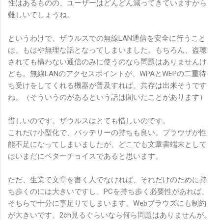
性はあるものの、ユーザーはどんどん減ってきていますから
難しいでしょうね。
というわけで、ザウルスでの無線LAN通信を安全に行うこと
は、もはや無理な話となってしまいました。もちろん、盗聴
されても構わない通信のみに使うのなら問題はありませんけ
ども。無線LANのアクセスポイントが、WPAとWEPの二重待
ち受けをしてくれる機器が普及すれば、共存は出来そうです
ね。（そういうのがあるという話は聞いたことがあります）
惜しいのです。ザウルスはとても惜しいのです。
これだけ小型化で、バッテリーの持ちも良い。ブラウザが性
能不足になってしまいましたが、どこでも文章書端末として
はいまだにベターチョイスであると思います。
ただ、生業で文章を書く人でなければ、それだけのために持
ち歩くのには大きいですし、PCを持ち歩く必要性があれば、
そちらで十分に事足りてしまいます。Webブラウズにも制約
が大きいです。2ch見るぐらいなら何ら問題はありませんが。