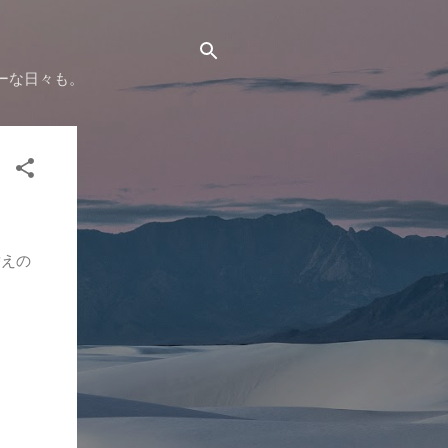
ーな日々も。
替えの
。