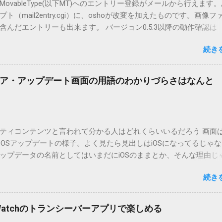
vableType(以下MT)へのエントリー登録がメールから行えます
（mail2entry.cgi）に、oshoが改変を加えたものです。画像フ
んだエントリーも出来ます。 バージョン0.5.3以降の動作確認は
.5.2まではMT2.661で確認していました。0.5.3以降もたぶん動くと
続き
.3です。（2004/12/4リリース）※0.6.3を公開しています。まだ
リンクしていません。安定を求める方は0.5.3を、新版の機能が必
。 こちら からどうぞ。 0.3.6までのバージョンに、エントリーが重
ア・アップデート画面の用語のわかりづらさはなんと
ています。最新版へのアップデートを強くお勧めしてます。 mail
ードするにはここをクリックしてください。 （Windowsから解凍したフ
」というフォルダと、同名のファイルが含まれていますが、関係ありま
cOS XでZIP圧縮しているため、Mac独自のファイル情報が含まれ
ティコンテンツと言われて分かる人はどれくらいいるだろう 画面はi
3.0以降用の差分ファイルはこちら 。ZIP圧縮してまとめてあります。
ad OSアップデートの様子。よく見たら見出しはiOSになってるじゃ
ジョン番号を持つパッチを適用してください。バージョンが古い
ップデータの名前としてはいまだにiOSのままとか、そんな理由じ
必要があります。0.5.0以降は、パッチが正常に当てられるかどう
うね。 それは混乱のもとですが、それよりも「Appleのソフトウェ
造してる方向けに、バージョンアップポイントをお知らせするの
続き
ートのセキュリティコンテンツについては、以下のWebサイトを
ずはどんなふうに使うものか説明し、設置方法は後述します。 使い方
の部分。 セキュリティコンテンツ…？ こんなブログをやっている
or（投稿者）を、2行目にカテゴリを、それぞれ<>（半角文字）で囲
ります。人によってはここで悩んだ結果、アップデートをしない
thorとカテゴリは事前にMTで作っておく必要があります。 <exten
pple Watchのトランシーバーアプリで楽しめる
ですよ。アップデートに限らず、分からないけどやってみる人よ
と、それ以降の行は追記項目（extend）として扱われますので、