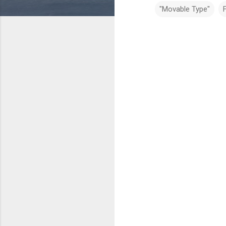
"Movable Type"
コ
メ
ン
ト