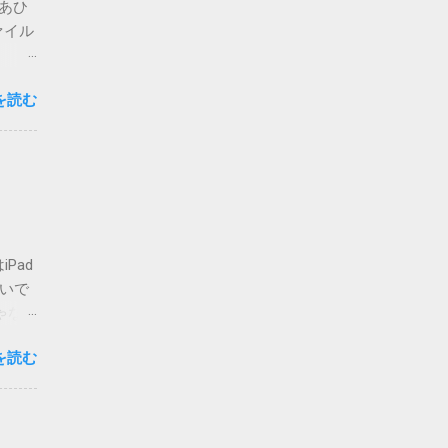
。あひ
ァイル
思いま
を読む
心配な
要な方
複登録
-
ォルダ
せん
てしま
Pad
いまの
ないで
場合は
ゃな
かのチ
ア・
が主な
を読む
ご覧く
 メ
私でも
って指
人も出
d>
りも、
必要に