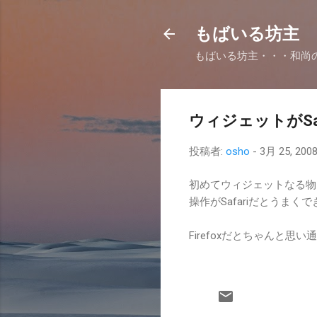
もばいる坊主
もばいる坊主・・・和尚
ウィジェットがSa
投稿者:
osho
-
3月 25, 200
初めてウィジェットなる物
操作がSafariだとうまく
Firefoxだとちゃんと思