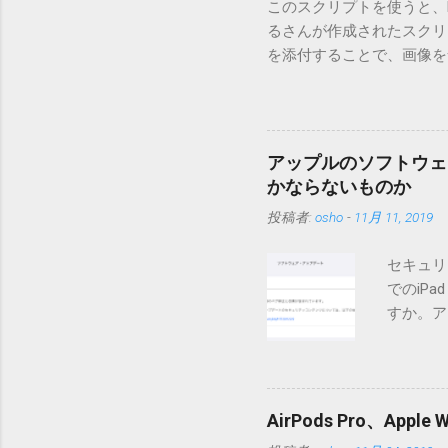
このスクリプトを使うと、Mo
るさんが作成されたスクリプト
を添付することで、画像を含
MT3.11で行っています。0
す。 現在のバージョンは0.5
点が多いため、こちらには
は0.6.3をご利用ください
アップルのソフトウェ
されてしまう不具合が存在し
かならないものか
entry.zipをダウンロ
投稿者:
osho
-
11月 11, 2019
を見ると「_MACOSX
ので無視してください。Ma
セキュリ
うようです。） Ver.0.
でのiP
バージョン番号と同じバー
すか。ア
一つずつ順に適用していく
いでしょ
ェックをしていません。改
アップデ
目的となっています。 ま
ださい」
ール本文の1行目にauth
説明に困
定してください。使用するau
AirPods Pro、A
てきそう
と書かれただけの行がある