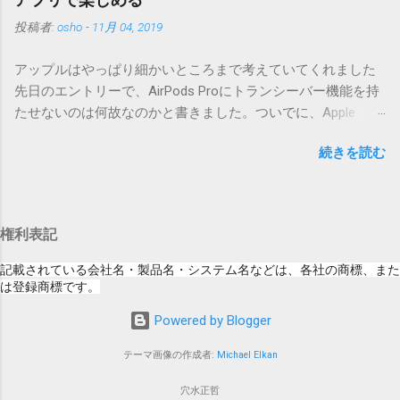
については、以下のWebサイトをご覧くださ
番号を持つパッチを適用してください。バージョンが古い場
投稿者:
osho
-
11月 04, 2019
い」の部分。 セキュリティコンテンツ…？ こ
合は一つずつ順に適用していく必要があります。0.5.0以降
んなブログをやっている私でも説明に困りま
は、パッチが正常に当てられるかどうかのチェックをしてい
アップルはやっぱり細かいところまで考えていてくれました
す。人によってはここで悩んだ結果、アップ
ません。改造してる方向けに、バージョンアップポイントを
先日のエントリーで、AirPods Proにトランシーバー機能を持
デートをしない人も出てきそうですよ。アッ
お知らせするのが主な目的となっています。 まずはどんなふ
たせないのは何故なのかと書きました。ついでに、Apple
プデートに限らず、分からないけどやってみ
うに使うものか説明し、設置方法は後述します。 使い方 メー
Watchにはトランシーバーアプリがあるのに、AirPodsは普段
る人よりも、分からないからやらない人の方
ル本文の1行目にauthor（投稿者）を、2行目にカテゴリを、
続きを読む
はiPhoneに接続してるから使えないじゃん云々を書いたので
が多いと思います。経験上の感覚ですけれ
それぞれ<>（半角文字）で囲って指定してください。使用す
すが、これは大きな間違いでした。 手元にあるのはAirPodsの
ど。 さらに。「以下のWebサイト」のリンク
るauthorとカテゴリは事前にMTで作っておく必要がありま
ため、AirPods Proでは未検証ですが、おそらく同じ結果にな
をクリックしても、アップデート公開当日と
す。 <extend>と書かれただけの行があると、それ以降の行は
ると思います。 iPhoneにAirPodsを接続した状態で、Apple
かですと、該当するアップデートが未掲載だ
追記項目（extend）として扱われますので、必要に応じて指
権利表記
Watchでトランシーバーアプリを起動すると、AirPodsはトラ
ったりします。（もしかしたら、各端末の設
定してください。この指定の前後に文字があってはいけませ
ンシーバーのために機能するようになります。Apple Watchの
定アイコンにアップデートがある旨のバッヂ
記載されている会社名・製品名・システム名などは、各社の商標、また
ん。また、<>の中の文字は、設...
画面上にある送信ボタン（黄色い大きな丸）を押している
は登録商標です。
がつく頃には、ページの準備ができているの
間、AirPodsは聞き取った音声をトランシーバーアプリを通し
かもしれません） さらにさらに。スクショの
Powered by Blogger
て相手のApple Watchへ送信してくれます。相手が同様にして
iPad OS 13.2.2ですが、公開から数日たった今
話したことは、AirPodsから聞こえてきます。 何も設定しなく
日、当該ページにアクセスした結果が以下の
テーマ画像の作成者:
Michael Elkan
ても、期待した通りに自然につながる。まさにアップルクオ
通り。 「このアップデートにはCVEの公開エ
リティ。 ただ、交信終了後のAirPodsは、音楽再生を再開して
穴水正哲
ントリがありません。」 もはや意味が分かり