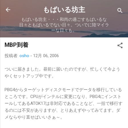
スキップしてメイン コンテンツに移動
もばいる坊主
もばいる坊主・・・和尚の過ごすもばいるな
日々ともばいるでない日々。ついでに陸マイラ
ーな日々も。
MBP到着
投稿者:
osho
-
12月 06, 2006
ついに届きました。昼前に届いたのですが、忙しくて今よう
やくセットアップ中です。
PBG4からターゲットディスクモードでデータを移行している
ところです。CPUがインテルに変更になり、PBG4にインスト
ールしてあるATOK17は非対応であることなど、一括で移行す
るのには不安がありますが、とりあえずやってみてます。ダ
メならやり直せばいいさぁ～。