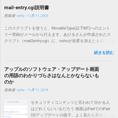
mail-entry.cgi説明書
投稿者:
osho
-
11月 11, 2003
このスクリプトを使うと、MovableType(以下MT)へのエント
リー登録がメールから行えます。あひるさんが作成されたス
クリプト（mail2entry.cgi）に、oshoが改変を加えたもので
す。画像ファイルを添付することで、画像を含んだエントリ
続きを読む
ーも出来ます。 バージョン0.5.3以降の動作確認はMT3.11で行
っています。0.5.2まではMT2.661で確認していました。0.5.3以
降もたぶん動くと思います。 現在のバージョンは0.5.3です。
アップルのソフトウェア・アップデート画面
（2004/12/4リリース）※0.6.3を公開しています。まだ心配な
の用語のわかりづらさはなんとかならないも
点が多いため、こちらにはリンクしていません。安定を求め
のか
る方は0.5.3を、新版の機能が必要な方は0.6.3をご利用くださ
投稿者:
osho
-
11月 11, 2019
い。 こちら からどうぞ。 0.3.6までのバージョンに、エント
リーが重複登録されてしまう不具合が存在しています。最新
セキュリティコンテンツと言われて分かる人
版へのアップデートを強くお勧めしてます。 mail-entry.zipを
はどれくらいいるだろう 画面はiPadでのiPad
ダウンロードするにはここをクリックしてください。
OSアップデートの様子。よく見たら見出しは
（Windowsから解凍したフォルダを見ると「_MACOSX」とい