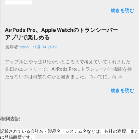
iOSになってるじゃないですか。アップデータ
うフォルダと、同名のファイルが含まれていますが、関係あ
続きを読む
の名前としてはいまだにiOSのままとか、そん
りませんので無視してください。MacOS XでZIP圧縮している
な理由じゃないでしょうね。 それは混乱のも
ため、Mac独自のファイル情報が含まれてしまうようで
とですが、それよりも「Appleのソフトウェ
す。） Ver.0.3.0以降用の差分ファイルはこちら 。ZIP圧縮して
AirPods Pro、Apple Watchのトランシーバー
ア・アップデートのセキュリティコンテンツ
まとめてあります。いまのバージョン番号と同じバージョン
アプリで楽しめる
については、以下のWebサイトをご覧くださ
番号を持つパッチを適用してください。バージョンが古い場
投稿者:
osho
-
11月 04, 2019
い」の部分。 セキュリティコンテンツ…？ こ
合は一つずつ順に適用していく必要があります。0.5.0以降
んなブログをやっている私でも説明に困りま
は、パッチが正常に当てられるかどうかのチェックをしてい
アップルはやっぱり細かいところまで考えていてくれました
す。人によってはここで悩んだ結果、アップ
ません。改造してる方向けに、バージョンアップポイントを
先日のエントリーで、AirPods Proにトランシーバー機能を持
デートをしない人も出てきそうですよ。アッ
お知らせするのが主な目的となっています。 まずはどんなふ
たせないのは何故なのかと書きました。ついでに、Apple
プデートに限らず、分からないけどやってみ
うに使うものか説明し、設置方法は後述します。 使い方 メー
Watchにはトランシーバーアプリがあるのに、AirPodsは普段
る人よりも、分からないからやらない人の方
ル本文の1行目にauthor（投稿者）を、2行目にカテゴリを、
続きを読む
はiPhoneに接続してるから使えないじゃん云々を書いたので
が多いと思います。経験上の感覚ですけれ
それぞれ<>（半角文字）で囲って指定してください。使用す
すが、これは大きな間違いでした。 手元にあるのはAirPodsの
ど。 さらに。「以下のWebサイト」のリンク
るauthorとカテゴリは事前にMTで作っておく必要がありま
ため、AirPods Proでは未検証ですが、おそらく同じ結果にな
をクリックしても、アップデート公開当日と
す。 <extend>と書かれただけの行があると、それ以降の行は
ると思います。 iPhoneにAirPodsを接続した状態で、Apple
かですと、該当するアップデートが未掲載だ
追記項目（extend）として扱われますので、必要に応じて指
権利表記
Watchでトランシーバーアプリを起動すると、AirPodsはトラ
ったりします。（もしかしたら、各端末の設
定してください。この指定の前後に文字があってはいけませ
ンシーバーのために機能するようになります。Apple Watchの
定アイコンにアップデートがある旨のバッヂ
記載されている会社名・製品名・システム名などは、各社の商標、また
ん。また、<>の中の文字は、設...
画面上にある送信ボタン（黄色い大きな丸）を押している
は登録商標です。
がつく頃には、ページの準備ができているの