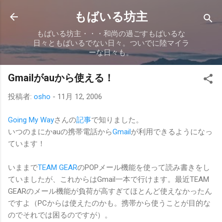
スキップしてメイン コンテンツに移動
もばいる坊主
もばいる坊主・・・和尚の過ごすもばいるな
日々ともばいるでない日々。ついでに陸マイラ
ーな日々も。
Gmailがauから使える！
投稿者:
osho
-
11月 12, 2006
Going My Way
さんの
記事
で知りました。
いつのまにかauの携帯電話から
Gmail
が利用できるようになっ
ています！
いままで
TEAM GEAR
のPOPメール機能を使って読み書きをし
ていましたが、これからはGmail一本で行けます。最近TEAM
GEARのメール機能が負荷が高すぎてほとんど使えなかったん
ですよ（PCからは使えたのかも。携帯から使うことが目的な
のでそれでは困るのですが）。