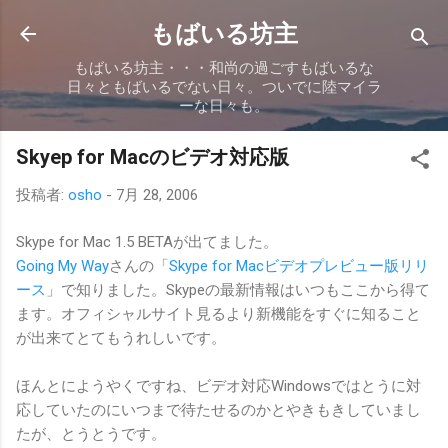
スキップしてメイン コンテンツに移動
もばいる坊主
もばいる坊主・・・和尚の過ごすもばいるな
日々ともばいるでない日々。ついでに陸マイラ
ーな日々も。
Skyep for Macのビデオ対応版
投稿者:
osho
-
7月 28, 2006
Skype for Mac 1.5 BETAが出てました。
Going My Way
さんの「
Skype for Macビデオプレビュー版リリ
ース
」で知りました。Skypeの最新情報はいつもここから得て
ます。オフィシャルサイト見るより新機能をすぐに知ること
が出来てとてもうれしいです。
ほんとにようやくですね、ビデオ対応Windowsではとうに対
応していたのにいつまで待たせるのかとやきもきしていまし
たが、とうとうです。