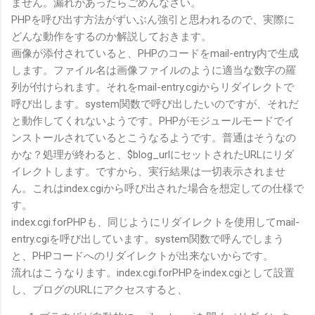
ません。漏れがあったらごめんなさい。
PHPを呼び出す方法がずいぶん強引と思われるので、実際に
どんな動作をするのか解説しておきます。
画像が添付されていると、PHPのコードをmail-entry内で生成
します。ファイル名は画像ファイルのように適当な数字の羅
列が付けられます。それをmail-entry.cgiからリダイレクトで
呼び出します。system関数で呼び出したいのですが、それだ
と動作してくれないようです。PHPがモジュールモードでイ
ンストールされているとこうなるようです。普通はそうなの
かな？処理が終わると、$blog_urlにセットされたURLにリダ
イレクトします。ですから、実行結果は一切表示されませ
ん。これはindex.cgiから呼び出された場合を想定しての仕様で
す。
index.cgi.forPHPも、同じようにリダイレクトを使用してmail-
entry.cgiを呼び出しています。system関数で呼んでしまう
と、PHPコードへのリダイレクトが出来ないからです。
流れはこうなります。index.cgi.forPHPをindex.cgiとして設置
し、ブログのURLにアクセスすると、