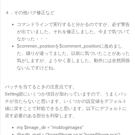
４．その他バグ修正など
コマンドラインで実行すると分かるのですが、必ず警告
が出ていました。それを修正しました。今まで気づいて
なかった・・・
$commen_postionを$comment_positionに改めまし
た。綴りが違ってました。以前に気づいたことがあった
気がしますが、ようやく直しました。動作には全然関係
ないんですけどね。
パッチを当てるときの注意点です。
Setting節にいくつか項目が加わっていますので、うまくパッ
チが当たらないと思います。いくつかの設定値をデフォルト
値に戻すことで対処できると思います。以下にデフォルトに
戻す必要のある部分を列挙します。
my $image_dir = "moblogimages"
@auth_mail = ('hoge@hoge.co.jp','hoge@hoge.or.jp')