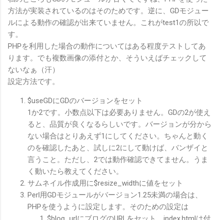
方法が実装されているのはそのためです。逆に、GDモジュー
ルによる動作の確認が出来ていません。これがtest1の所以で
す。
PHPを利用した場合の動作についてはある程度テストしてあ
ります。でも複数画像の添付とか、そういえばチェックして
ないなぁ（汗）
設定方法です。
$useGDにGDのバージョンをセット
1か2です。小数点以下は必要ありません。GDの2が使え
ると、品質が良くなるらしいです。バージョンが分から
ない場合はとりあえず1にしてください。ちゃんと動く
のを確認したあと、試しに2にして動けば、バンザイと
言うこと。ただし、2では動作確認できてません。うま
く動いたら教えてください。
サムネイル作成用に$resize_widthに値をセット
Perl用GDモジュールがバージョン1.25未満の場合は、
PHPを使うように設定します。そのための設定は
$blog_urlにブログのURLをセット。index.htmlは付