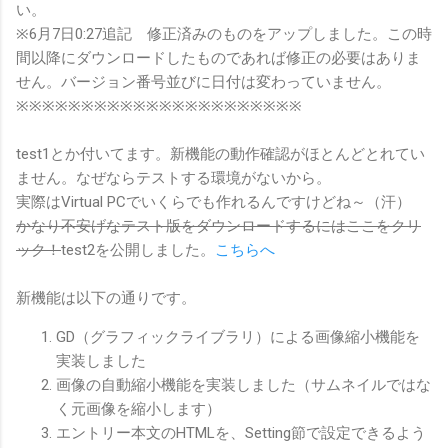
い。
※6月7日0:27追記 修正済みのものをアップしました。この時
間以降にダウンロードしたものであれば修正の必要はありま
せん。バージョン番号並びに日付は変わっていません。
※※※※※※※※※※※※※※※※※※※※※※
test1とか付いてます。新機能の動作確認がほとんどとれてい
ません。なぜならテストする環境がないから。
実際はVirtual PCでいくらでも作れるんですけどね～（汗）
かなり不安げなテスト版をダウンロードするにはここをクリ
ック！
test2を公開しました。
こちらへ
新機能は以下の通りです。
GD（グラフィックライブラリ）による画像縮小機能を
実装しました
画像の自動縮小機能を実装しました（サムネイルではな
く元画像を縮小します）
エントリー本文のHTMLを、Setting節で設定できるよう