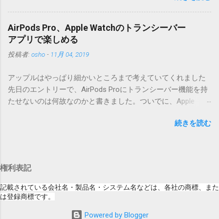
りませんので無視してください。MacOS XでZIP圧縮している
な理由じゃないでしょうね。 それは混乱のも
ため、Mac独自のファイル情報が含まれてしまうようで
とですが、それよりも「Appleのソフトウェ
す。） Ver.0.3.0以降用の差分ファイルはこちら 。ZIP圧縮して
AirPods Pro、Apple Watchのトランシーバー
ア・アップデートのセキュリティコンテンツ
まとめてあります。いまのバージョン番号と同じバージョン
アプリで楽しめる
については、以下のWebサイトをご覧くださ
番号を持つパッチを適用してください。バージョンが古い場
投稿者:
osho
-
11月 04, 2019
い」の部分。 セキュリティコンテンツ…？ こ
合は一つずつ順に適用していく必要があります。0.5.0以降
んなブログをやっている私でも説明に困りま
は、パッチが正常に当てられるかどうかのチェックをしてい
アップルはやっぱり細かいところまで考えていてくれました
す。人によってはここで悩んだ結果、アップ
ません。改造してる方向けに、バージョンアップポイントを
先日のエントリーで、AirPods Proにトランシーバー機能を持
デートをしない人も出てきそうですよ。アッ
お知らせするのが主な目的となっています。 まずはどんなふ
たせないのは何故なのかと書きました。ついでに、Apple
プデートに限らず、分からないけどやってみ
うに使うものか説明し、設置方法は後述します。 使い方 メー
Watchにはトランシーバーアプリがあるのに、AirPodsは普段
る人よりも、分からないからやらない人の方
ル本文の1行目にauthor（投稿者）を、2行目にカテゴリを、
続きを読む
はiPhoneに接続してるから使えないじゃん云々を書いたので
が多いと思います。経験上の感覚ですけれ
それぞれ<>（半角文字）で囲って指定してください。使用す
すが、これは大きな間違いでした。 手元にあるのはAirPodsの
ど。 さらに。「以下のWebサイト」のリンク
るauthorとカテゴリは事前にMTで作っておく必要がありま
ため、AirPods Proでは未検証ですが、おそらく同じ結果にな
をクリックしても、アップデート公開当日と
す。 <extend>と書かれただけの行があると、それ以降の行は
ると思います。 iPhoneにAirPodsを接続した状態で、Apple
かですと、該当するアップデートが未掲載だ
追記項目（extend）として扱われますので、必要に応じて指
権利表記
Watchでトランシーバーアプリを起動すると、AirPodsはトラ
ったりします。（もしかしたら、各端末の設
定してください。この指定の前後に文字があってはいけませ
ンシーバーのために機能するようになります。Apple Watchの
定アイコンにアップデートがある旨のバッヂ
記載されている会社名・製品名・システム名などは、各社の商標、また
ん。また、<>の中の文字は、設...
画面上にある送信ボタン（黄色い大きな丸）を押している
は登録商標です。
がつく頃には、ページの準備ができているの
間、AirPodsは聞き取った音声をトランシーバーアプリを通し
かもしれません） さらにさらに。スクショの
Powered by Blogger
て相手のApple Watchへ送信してくれます。相手が同様にして