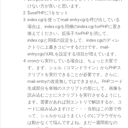
けない方が良いと思います。
$usePHPに1をセット
index.cgiを使ってmail-entry.cgiを呼び出している
場合は、index.cgiを同梱のindex.cgi.forPHPに置き
換えてください。拡張子.forPHPを消して、
index.cgiと同様の設定をして、index.cgiのディレ
クトリに上書きコピーするだけです。mail-
entry.cgiのURLを設定する項目が増えています。
cronから実行している場合は、ちょっと大変で
す。まず、シェル（コマンドライン）からPHPス
クリプトを実行できることが必要です。さらに、
mail-entryの改造無しではできません。PHPコード
生成部分を単独のスクリプトの形にして、画像を
読み込むごとにスクリプトを実行させるようにし
ます。需要があれば別エントリで解説するか、コ
ードに組み込みますけど・・・当初はこの形で作
って、シェルからはうまくいくのにブラウザから
は動かなくて悩んですよね。まだ一週間前なの