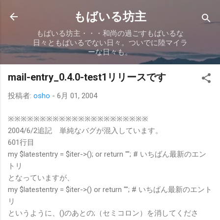
スキップしてメイン コンテンツに移動
もばいる坊主
もばいる坊主・・・和尚の過ごすもばいるな
日々ともばいるでない日々。ついでに陸マイラ
ーな日々も。
mail-entry_0.4.0-test1リリースです
投稿者:
osho
-
6月 01, 2004
※※※※※※※※※※※※※※※※※※※※※※
2004/6/2追記 単純なバグが混入しています。
601行目
my $latestentry = $iter->(); or return ""; # いちばん最新のエン
トリ
となっていますが、
my $latestentry = $iter->() or return ""; # いちばん最新のエント
リ
というように、()のあとの;（セミコロン）を消してくださ