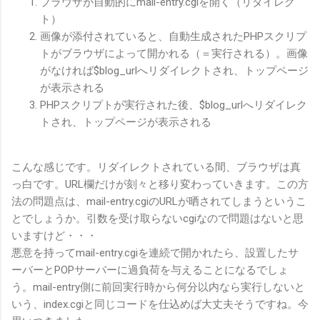
ブラウザが自動的にmail-entry.cgiを開く（リダイレク
ト）
画像が添付されていると、自動生成されたPHPスクリプ
トがブラウザによって開かれる（＝実行される）。画像
がなければ$blog_urlへリダイレクトされ、トップページ
が表示される
PHPスクリプトが実行された後、$blog_urlへリダイレク
トされ、トップページが表示される
こんな感じです。リダイレクトされている間、ブラウザは真
っ白です。URL欄だけが刻々と移り変わっていきます。この方
法の問題点は、mail-entry.cgiのURLが晒されてしまうというこ
とでしょうか。引数を受け取らないcgiなので問題はないと思
いますけど・・・
悪意を持ってmail-entry.cgiを連続で開かれたら、設置したサ
ーバーとPOPサーバーに過負荷を与えることになるでしょ
う。mail-entry側に前回実行時から何分以内なら実行しないと
いう、index.cgiと同じコードを仕込めば大丈夫そうですね。今