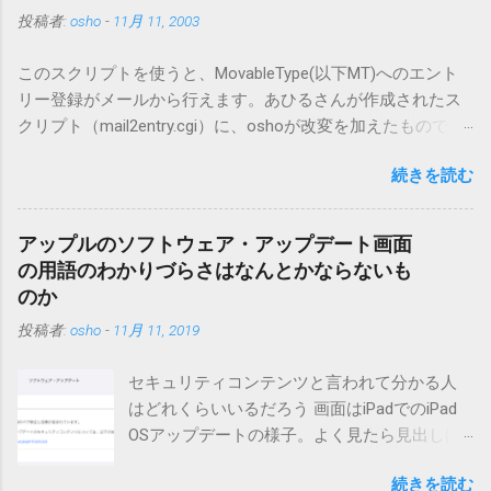
投稿者:
osho
-
11月 11, 2003
このスクリプトを使うと、MovableType(以下MT)へのエント
リー登録がメールから行えます。あひるさんが作成されたス
クリプト（mail2entry.cgi）に、oshoが改変を加えたもので
す。画像ファイルを添付することで、画像を含んだエントリ
続きを読む
ーも出来ます。 バージョン0.5.3以降の動作確認はMT3.11で行
っています。0.5.2まではMT2.661で確認していました。0.5.3以
降もたぶん動くと思います。 現在のバージョンは0.5.3です。
アップルのソフトウェア・アップデート画面
（2004/12/4リリース）※0.6.3を公開しています。まだ心配な
の用語のわかりづらさはなんとかならないも
点が多いため、こちらにはリンクしていません。安定を求め
のか
る方は0.5.3を、新版の機能が必要な方は0.6.3をご利用くださ
投稿者:
osho
-
11月 11, 2019
い。 こちら からどうぞ。 0.3.6までのバージョンに、エント
リーが重複登録されてしまう不具合が存在しています。最新
セキュリティコンテンツと言われて分かる人
版へのアップデートを強くお勧めしてます。 mail-entry.zipを
はどれくらいいるだろう 画面はiPadでのiPad
ダウンロードするにはここをクリックしてください。
OSアップデートの様子。よく見たら見出しは
（Windowsから解凍したフォルダを見ると「_MACOSX」とい
iOSになってるじゃないですか。アップデータ
うフォルダと、同名のファイルが含まれていますが、関係あ
続きを読む
の名前としてはいまだにiOSのままとか、そん