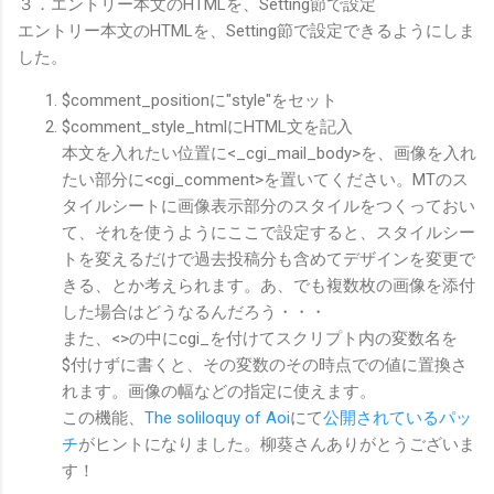
３．エントリー本文のHTMLを、Setting節で設定
エントリー本文のHTMLを、Setting節で設定できるようにしま
した。
$comment_positionに"style"をセット
$comment_style_htmlにHTML文を記入
本文を入れたい位置に<_cgi_mail_body>を、画像を入れ
たい部分に<cgi_comment>を置いてください。MTのス
タイルシートに画像表示部分のスタイルをつくっておい
て、それを使うようにここで設定すると、スタイルシー
トを変えるだけで過去投稿分も含めてデザインを変更で
きる、とか考えられます。あ、でも複数枚の画像を添付
した場合はどうなるんだろう・・・
また、<>の中にcgi_を付けてスクリプト内の変数名を
$付けずに書くと、その変数のその時点での値に置換さ
れます。画像の幅などの指定に使えます。
この機能、
The soliloquy of Aoi
にて
公開されているパッ
チ
がヒントになりました。柳葵さんありがとうございま
す！