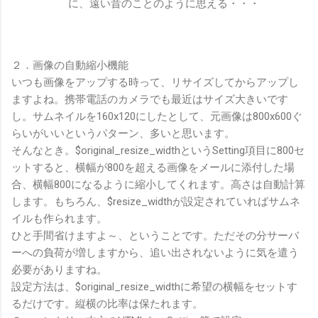
に、遠い昔のことのように思える・・・
２．画像の自動縮小機能
いつも画像をアップする時って、リサイズしてからアップし
ますよね。携帯電話のカメラでも最近はサイズ大きいです
し。サムネイルを160x120にしたとして、元画像は800x600ぐ
らいがいいというパターン、多いと思います。
そんなとき。$original_resize_widthというSetting項目に800セ
ットすると、横幅が800を超える画像をメールに添付した場
合、横幅800になるように縮小してくれます。高さは自動計算
します。もちろん、$resize_widthが設定されていればサムネ
イルも作られます。
ひと手間省けますよ～、ということです。ただその分サーバ
ーへの負荷が増しますから、追い出されないように気を遣う
必要がありますね。
設定方法は、$original_resize_widthに希望の横幅をセットす
るだけです。縦横の比率は保たれます。