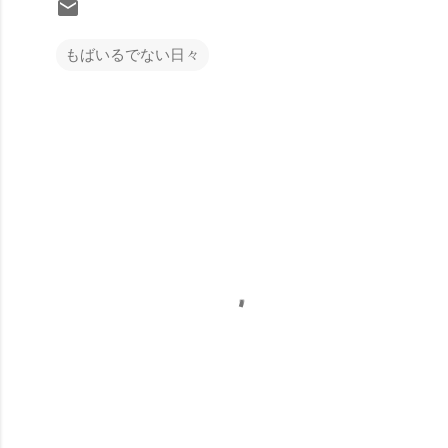
もばいるでない日々
コ
メ
ン
ト