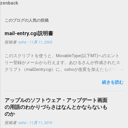
zenback
このブログの人気の投稿
mail-entry.cgi説明書
投稿者:
osho
-
11月 11, 2003
このスクリプトを使うと、MovableType(以下MT)へのエント
リー登録がメールから行えます。あひるさんが作成されたス
クリプト（mail2entry.cgi）に、oshoが改変を加えたもので
す。画像ファイルを添付することで、画像を含んだエントリ
続きを読む
ーも出来ます。 バージョン0.5.3以降の動作確認はMT3.11で行
っています。0.5.2まではMT2.661で確認していました。0.5.3以
降もたぶん動くと思います。 現在のバージョンは0.5.3です。
アップルのソフトウェア・アップデート画面
（2004/12/4リリース）※0.6.3を公開しています。まだ心配な
の用語のわかりづらさはなんとかならないも
点が多いため、こちらにはリンクしていません。安定を求め
のか
る方は0.5.3を、新版の機能が必要な方は0.6.3をご利用くださ
投稿者:
osho
-
11月 11, 2019
い。 こちら からどうぞ。 0.3.6までのバージョンに、エント