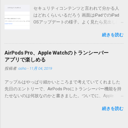
リーが重複登録されてしまう不具合が存在しています。最新
セキュリティコンテンツと言われて分かる人
版へのアップデートを強くお勧めしてます。 mail-entry.zipを
はどれくらいいるだろう 画面はiPadでのiPad
ダウンロードするにはここをクリックしてください。
OSアップデートの様子。よく見たら見出しは
（Windowsから解凍したフォルダを見ると「_MACOSX」とい
iOSになってるじゃないですか。アップデータ
うフォルダと、同名のファイルが含まれていますが、関係あ
続きを読む
の名前としてはいまだにiOSのままとか、そん
りませんので無視してください。MacOS XでZIP圧縮している
な理由じゃないでしょうね。 それは混乱のも
ため、Mac独自のファイル情報が含まれてしまうようで
とですが、それよりも「Appleのソフトウェ
す。） Ver.0.3.0以降用の差分ファイルはこちら 。ZIP圧縮して
AirPods Pro、Apple Watchのトランシーバー
ア・アップデートのセキュリティコンテンツ
まとめてあります。いまのバージョン番号と同じバージョン
アプリで楽しめる
については、以下のWebサイトをご覧くださ
番号を持つパッチを適用してください。バージョンが古い場
投稿者:
osho
-
11月 04, 2019
い」の部分。 セキュリティコンテンツ…？ こ
合は一つずつ順に適用していく必要があります。0.5.0以降
んなブログをやっている私でも説明に困りま
は、パッチが正常に当てられるかどうかのチェックをしてい
アップルはやっぱり細かいところまで考えていてくれました
す。人によってはここで悩んだ結果、アップ
ません。改造してる方向けに、バージョンアップポイントを
先日のエントリーで、AirPods Proにトランシーバー機能を持
デートをしない人も出てきそうですよ。アッ
お知らせするのが主な目的となっています。 まずはどんなふ
たせないのは何故なのかと書きました。ついでに、Apple
プデートに限らず、分からないけどやってみ
うに使うものか説明し、設置方法は後述します。 使い方 メー
Watchにはトランシーバーアプリがあるのに、AirPodsは普段
る人よりも、分からないからやらない人の方
ル本文の1行目にauthor（投稿者）を、2行目にカテゴリを、
続きを読む
はiPhoneに接続してるから使えないじゃん云々を書いたので
が多いと思います。経験上の感覚ですけれ
それぞれ<>（半角文字）で囲って指定してください。使用す
すが、これは大きな間違いでした。 手元にあるのはAirPodsの
ど。 さらに。「以下のWebサイト」のリンク
るauthorとカテゴリは事前にMTで作っておく必要がありま
ため、AirPods Proでは未検証ですが、おそらく同じ結果にな
をクリックしても、アップデート公開当日と
す。 <extend>と書かれただけの行があると、それ以降の行は