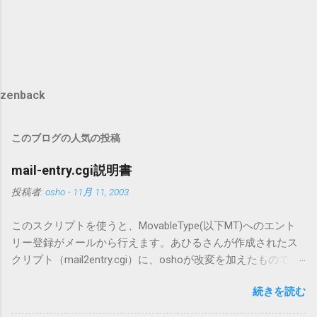
zenback
このブログの人気の投稿
mail-entry.cgi説明書
投稿者:
osho
-
11月 11, 2003
このスクリプトを使うと、MovableType(以下MT)へのエント
リー登録がメールから行えます。あひるさんが作成されたス
クリプト（mail2entry.cgi）に、oshoが改変を加えたもので
す。画像ファイルを添付することで、画像を含んだエントリ
続きを読む
ーも出来ます。 バージョン0.5.3以降の動作確認はMT3.11で行
っています。0.5.2まではMT2.661で確認していました。0.5.3以