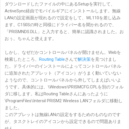
ダウンロードしたファイルの中にあるSetupを実行して、
ActiveSync経由でモバイルギアにインストールします。無線
LANの設定画面が現れるので設定をして、WL110を差し込み
ます。C150Sの時と同様にドライバー名を聞かれるので、
「PRISMNDS.DLL」と入力すると、簡単に認識されました。お
おぅ。ちゃんと使えます。
しかし、なぜだかコントロールパネルが開けません。Webを
検索したところ、
Routing Table
さんで
解決策
を見つけまし
た。ドライバーのインストールによってコントロールパネル
に追加されたアプレット（アイコン）がうまく動いていない
ようなので、コントロールパネルから外してしまえばいいよ
うです。具体的には、\Windows\PRISMCFG.CPLを別のフォル
ダに移します。私はRouting Tableさんにあったように
\ProgramFiles\Intersil PRISM2 Wireless LANフォルダに移動し
ました。
このアブレットは無線LANの設定をするためのものなのです
が、タスクトレイのアイコンから設定できるので問題ありま
せん。