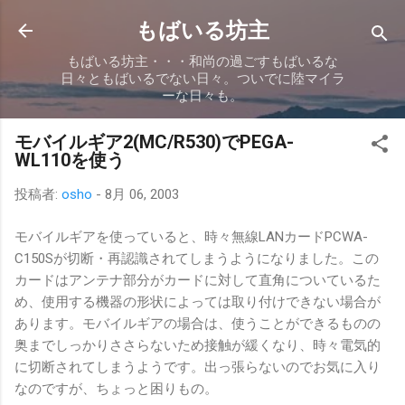
スキップしてメイン コンテンツに移動
もばいる坊主
もばいる坊主・・・和尚の過ごすもばいるな
日々ともばいるでない日々。ついでに陸マイラ
ーな日々も。
モバイルギア2(MC/R530)でPEGA-
WL110を使う
投稿者:
osho
-
8月 06, 2003
モバイルギアを使っていると、時々無線LANカードPCWA-
C150Sが切断・再認識されてしまうようになりました。この
カードはアンテナ部分がカードに対して直角についているた
め、使用する機器の形状によっては取り付けできない場合が
あります。モバイルギアの場合は、使うことができるものの
奥までしっかりささらないため接触が緩くなり、時々電気的
に切断されてしまうようです。出っ張らないのでお気に入り
なのですが、ちょっと困りもの。