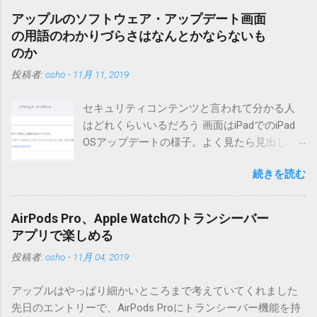
降もたぶん動くと思います。 現在のバージョンは0.5.3です。
アップルのソフトウェア・アップデート画面
（2004/12/4リリース）※0.6.3を公開しています。まだ心配な
の用語のわかりづらさはなんとかならないも
点が多いため、こちらにはリンクしていません。安定を求め
のか
る方は0.5.3を、新版の機能が必要な方は0.6.3をご利用くださ
投稿者:
osho
-
11月 11, 2019
い。 こちら からどうぞ。 0.3.6までのバージョンに、エント
リーが重複登録されてしまう不具合が存在しています。最新
セキュリティコンテンツと言われて分かる人
版へのアップデートを強くお勧めしてます。 mail-entry.zipを
はどれくらいいるだろう 画面はiPadでのiPad
ダウンロードするにはここをクリックしてください。
OSアップデートの様子。よく見たら見出しは
（Windowsから解凍したフォルダを見ると「_MACOSX」とい
iOSになってるじゃないですか。アップデータ
うフォルダと、同名のファイルが含まれていますが、関係あ
続きを読む
の名前としてはいまだにiOSのままとか、そん
りませんので無視してください。MacOS XでZIP圧縮している
な理由じゃないでしょうね。 それは混乱のも
ため、Mac独自のファイル情報が含まれてしまうようで
とですが、それよりも「Appleのソフトウェ
す。） Ver.0.3.0以降用の差分ファイルはこちら 。ZIP圧縮して
AirPods Pro、Apple Watchのトランシーバー
ア・アップデートのセキュリティコンテンツ
まとめてあります。いまのバージョン番号と同じバージョン
アプリで楽しめる
については、以下のWebサイトをご覧くださ
番号を持つパッチを適用してください。バージョンが古い場
投稿者:
osho
-
11月 04, 2019
い」の部分。 セキュリティコンテンツ…？ こ
合は一つずつ順に適用していく必要があります。0.5.0以降
んなブログをやっている私でも説明に困りま
は、パッチが正常に当てられるかどうかのチェックをしてい
アップルはやっぱり細かいところまで考えていてくれました
す。人によってはここで悩んだ結果、アップ
ません。改造してる方向けに、バージョンアップポイントを
先日のエントリーで、AirPods Proにトランシーバー機能を持
デートをしない人も出てきそうですよ。アッ
お知らせするのが主な目的となっています。 まずはどんなふ