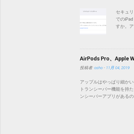
ので無視してください。Ma
セキュリ
うようです。） Ver.0.
でのiP
バージョン番号と同じバー
すか。ア
一つずつ順に適用していく
いでしょ
ェックをしていません。改
アップデ
目的となっています。 ま
ださい」
ール本文の1行目にauth
説明に困
定してください。使用するau
AirPods Pro、A
てきそう
と書かれただけの行がある
投稿者:
osho
-
11月 04, 2019
分からな
応じて指定してください。
らに。「
設...
アップルはやっぱり細かいと
とかです
トランシーバー機能を持たせ
各端末の
ンシーバーアプリがあるのに
準備ができ
いたのですが、これは大きな間
ですが、
証ですが、おそらく同じ結果にな
り。 「
でトランシーバーアプリを起
分かりま
す。Apple Watchの
いてない
った音声をトランシーバーア