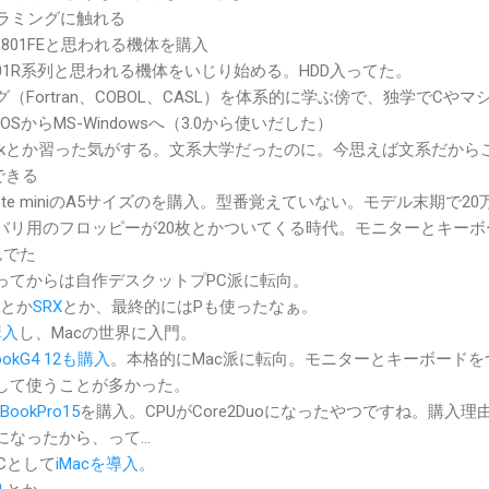
ログラミングに触れる
8801FEと思われる機体を購入
9801R系列と思われる機体をいじり始める。HDD入ってた。
Fortran、COBOL、CASL）を体系的に学ぶ傍で、独学でCやマ
SからMS-Windowsへ（3.0から使いだした）
wkとか習った気がする。文系大学だったのに。今思えば文系だから
できる
 note miniのA5サイズのを購入。型番覚えていない。モデル末期で20
バリ用のフロッピーが20枚とかついてくる時代。モニターとキーボ
んでた
ってからは自作デスクットプPC派に転向。
1とか
SRX
とか、最終的にはPも使ったなぁ。
購入
し、Macの世界に入門。
ookG4 12も購入
。本格的にMac派に転向。モニターとキーボードを
して使うことが多かった。
BookPro15
を購入。CPUがCore2Duoになったやつですね。購入理
要になったから、って…
Cとして
iMacを導入
。