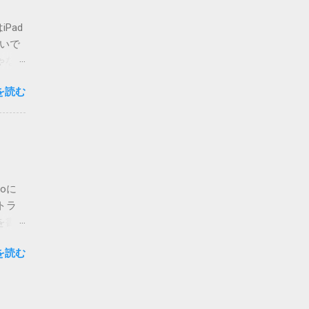
てしま
Pad
いまの
ないで
場合は
ゃな
かのチ
ア・
が主な
を読む
ご覧く
 メ
私でも
って指
人も出
d>
りも、
必要に
。 さ
字は、
開当日
oに
たら、
トラ
ージの
を書
.2
は未検
の通
を読む
atch
意味が
りま
何も書
聞き取
りたい
様に