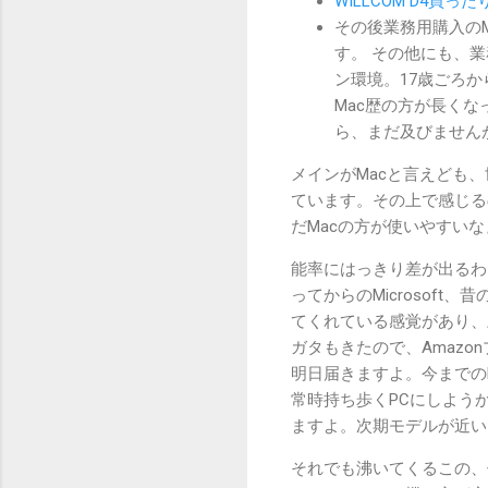
WILLCOM D4買った
その後業務用購入のMB
す。 その他にも、業務
ン環境。17歳ごろか
Mac歴の方が長くな
ら、まだ及びません
メインがMacと言えども、
ています。その上で感じるの
だMacの方が使いやすい
能率にはっきり差が出るわけ
ってからのMicrosoft
てくれている感覚があり、頼
ガタもきたので、Amaz
明日届きますよ。今までの
常時持ち歩くPCにしよう
ますよ。次期モデルが近い
それでも沸いてくるこの、