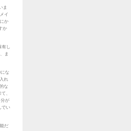
ていま
がメイ
間にか
すか
保有し
も、ま
0にな
り入れ
理的な
来て、
自分が
んでい
能だ