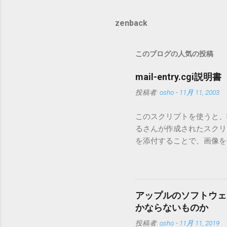
zenback
このブログの人気の投稿
mail-entry.cgi説明書
投稿者:
osho
-
11月 11, 2003
このスクリプトを使うと、Mo
るさんが作成されたスクリプト
を添付することで、画像を含
MT3.11で行っています。0
す。 現在のバージョンは0.5
点が多いため、こちらには
は0.6.3をご利用ください
アップルのソフトウェ
されてしまう不具合が存在し
かならないものか
entry.zipをダウンロ
投稿者:
osho
-
11月 11, 2019
を見ると「_MACOSX