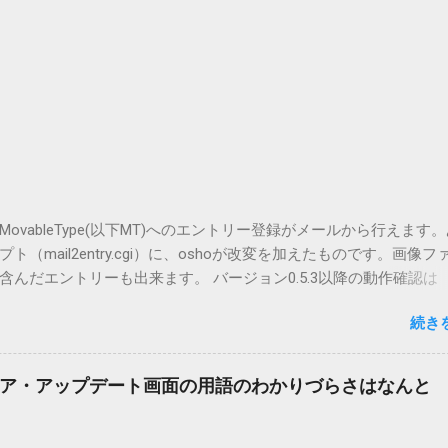
vableType(以下MT)へのエントリー登録がメールから行えます
（mail2entry.cgi）に、oshoが改変を加えたものです。画像フ
んだエントリーも出来ます。 バージョン0.5.3以降の動作確認は
.5.2まではMT2.661で確認していました。0.5.3以降もたぶん動くと
続き
.3です。（2004/12/4リリース）※0.6.3を公開しています。まだ
リンクしていません。安定を求める方は0.5.3を、新版の機能が必
。 こちら からどうぞ。 0.3.6までのバージョンに、エントリーが重
ア・アップデート画面の用語のわかりづらさはなんと
ています。最新版へのアップデートを強くお勧めしてます。 mail
ードするにはここをクリックしてください。 （Windowsから解凍したフ
」というフォルダと、同名のファイルが含まれていますが、関係ありま