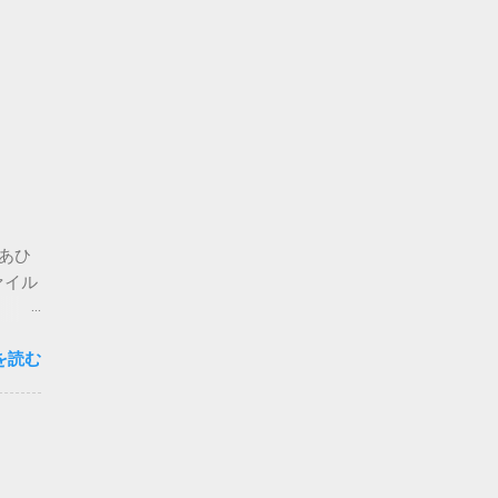
。あひ
ァイル
思いま
を読む
心配な
要な方
複登録
-
ォルダ
せん