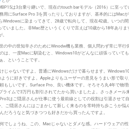
り
とか
P15は3台乗り継いで、現在のtouch barモデル（2016）に至っ
用にSurface Pro 3を買ったりしておりますが、基本的にはMac
らWindowsに染まってきて、28歳で転向して、現在42歳。いつの
っていました。非Mac歴というくくりで言えば10歳から18年ありま
が。
世の中の世知辛さのためにWinodw機も業務、個人問わず常に平行
は、一度Macに馴染むと、Windows10がどんなに頑張っていて
なぁ、ということです。
じゃないですよ。普通にWindowsだけで暮らせます。Windows1
、昔のように好きですよ。Appleよりもユーザーの意見をうまい形で取
もしいです。Surface Pro、良い機体です。そろそろ丸4年で物
onプライムで3万円も割引されてたから買いましたよ。さっきメール
Pro3はご隠居さんが仕事に使う最前線としての役割は引退させて
か、ご隠居さんにはごまかして新しく来るのを常時持ち歩こうか悩
んだろうなと気づきつつも好きだから買ったんですよ。
何でしょうね、この、Macじゃないとダメな感。ハードウェアの性