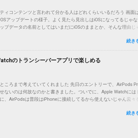
cOS XでZIP圧縮しているため、Mac独自のファイル情報が含まれ
ティコンテンツと言われて分かる人はどれくらいいるだろう 画面はi
3.0以降用の差分ファイルはこちら 。ZIP圧縮してまとめてあります。
ad OSアップデートの様子。よく見たら見出しはiOSになってるじゃ
ジョン番号を持つパッチを適用してください。バージョンが古い
ップデータの名前としてはいまだにiOSのままとか、そんな理由じ
必要があります。0.5.0以降は、パッチが正常に当てられるかどう
うね。 それは混乱のもとですが、それよりも「Appleのソフトウェ
造してる方向けに、バージョンアップポイントをお知らせするの
続き
ートのセキュリティコンテンツについては、以下のWebサイトを
ずはどんなふうに使うものか説明し、設置方法は後述します。 使い方
の部分。 セキュリティコンテンツ…？ こんなブログをやっている
or（投稿者）を、2行目にカテゴリを、それぞれ<>（半角文字）で囲
ります。人によってはここで悩んだ結果、アップデートをしない
thorとカテゴリは事前にMTで作っておく必要があります。 <exten
pple Watchのトランシーバーアプリで楽しめる
ですよ。アップデートに限らず、分からないけどやってみる人よ
と、それ以降の行は追記項目（extend）として扱われますので、
いからやらない人の方が多いと思います。経験上の感覚ですけれど
この指定の前後に文字があってはいけません。また、<>の中の文
以下のWebサイト」のリンクをクリックしても、アップデート公
ころまで考えていてくれました 先日のエントリーで、AirPods Pr
と、該当するアップデートが未掲載だったりします。（もしかし
ないのは何故なのかと書きました。ついでに、Apple Watchには
設定アイコンにアップデートがある旨のバッヂがつく頃には、ペ
、AirPodsは普段はiPhoneに接続してるから使えないじゃん云々
ているのかもしれません） さらにさらに。スクショのiPad OS 13.2
違いでした。 手元にあるのはAirPodsのため、AirPods Proで
公開から数日たった今日、当該ページにアクセスした結果が以下
続き
ると思います。 iPhoneにAirPodsを接続した状態で、Apple W
このアップデートにはCVEの公開エントリがありません。」 もはや
動すると、AirPodsはトランシーバーのために機能するようにな
せん。大混乱です。見ろと書いてあるからリンクを開いたのに、
画面上にある送信ボタン（黄色い大きな丸）を押している間、AirPodsは
とは。 アップルのアップデート画面で、アップデートの詳細を知
プリを通して相手のApple Watchへ送信してくれます。相手が同