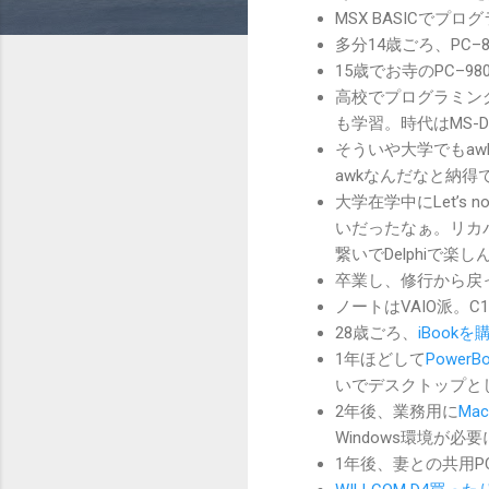
MSX BASICでプ
多分14歳ごろ、PC–
15歳でお寺のPC–
高校でプログラミング（
も学習。時代はMS-DO
そういや大学でもa
awkなんだなと納得
大学在学中にLet’s
いだったなぁ。リカ
繋いでDelphiで楽し
卒業し、修行から戻
ノートはVAIO派。C
28歳ごろ、
iBookを
1年ほどして
PowerB
いでデスクトップと
2年後、業務用に
Mac
Windows環境が必
1年後、妻との共用P