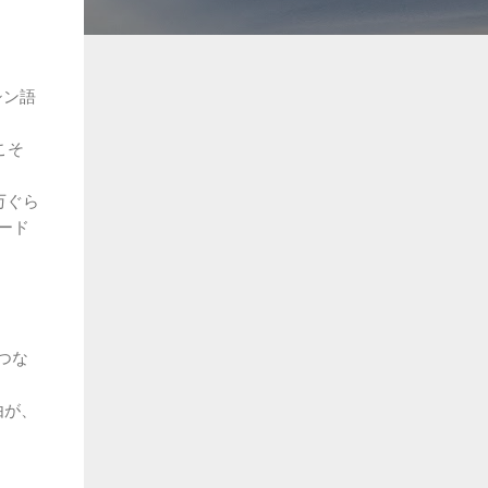
シン語
こそ
万ぐら
ード
つな
由が、