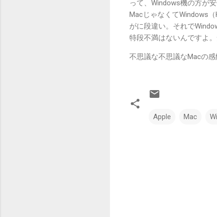
って、Windows機の方
MacじゃなくてWindows
がに段違い。それでWind
特段不満はないんですよ。
不思議な不思議なMacの
Apple
Mac
W
コ
メ
ン
ト