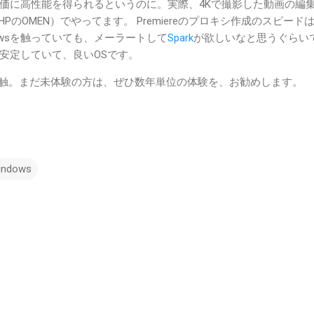
が安価に高性能を得られるというのに。実際、4Kで撮影した動画の編
（HPのOMEN）でやってます。 Premiereのプロキシ作成のスピード
owsを触っていても、メーラートして
Spark
が欲しいなと思うぐらい
安定していて、良いOSです。
感触。まだ未体験の方は、ぜひ数年単位の体験を、お勧めします。
indows