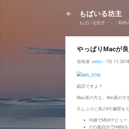
もばいる坊主
もばいる坊主・・・和尚
やっぱりMacが
投稿者:
osho
-
7月 17, 201
戯言ですよ？
Mac派の方も、Win派の
久しぶりに私のPC遍歴を
10歳でMSXデビュ
その後自分でHitB