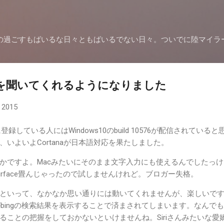
スキップしてメイン コンテンツに移動
の過ごすもばいるな日々ともばいるでない日々。ついでに陸マイラ
本語を聞いてくれるようになりました
 2015
eviewに登録している人にはWindows10のbuild 10576が配信されている
いよいよCortanaが日本語対応を果たしました。
かですよ。Macみたいにそのまま文字入力にも使えるんでしたっけ
rface畳んじゃったので試しませんけれど。ブロガー失格。
といって、なかなか思い通りには動いてくれませんが、楽しいで
がbingの検索結果を表示することで済まされてしまいます。なんで
ることの把握をしておかないといけませんね。Siriさんみたいな愛