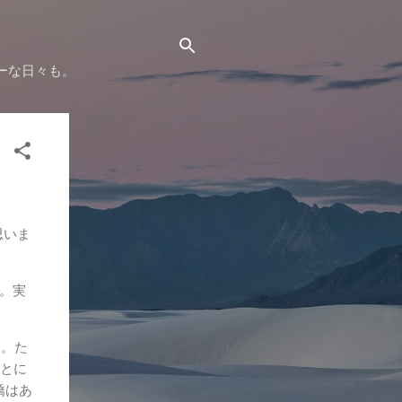
ーな日々も。
と思いま
。実
す。た
もとに
嬌はあ