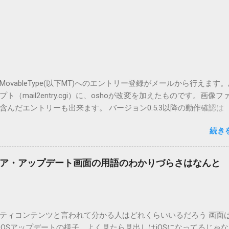
vableType(以下MT)へのエントリー登録がメールから行えます
（mail2entry.cgi）に、oshoが改変を加えたものです。画像フ
んだエントリーも出来ます。 バージョン0.5.3以降の動作確認は
.5.2まではMT2.661で確認していました。0.5.3以降もたぶん動くと
続き
.3です。（2004/12/4リリース）※0.6.3を公開しています。まだ
リンクしていません。安定を求める方は0.5.3を、新版の機能が必
。 こちら からどうぞ。 0.3.6までのバージョンに、エントリーが重
ア・アップデート画面の用語のわかりづらさはなんと
ています。最新版へのアップデートを強くお勧めしてます。 mail
ードするにはここをクリックしてください。 （Windowsから解凍したフ
」というフォルダと、同名のファイルが含まれていますが、関係ありま
cOS XでZIP圧縮しているため、Mac独自のファイル情報が含まれ
ティコンテンツと言われて分かる人はどれくらいいるだろう 画面はi
3.0以降用の差分ファイルはこちら 。ZIP圧縮してまとめてあります。
ad OSアップデートの様子。よく見たら見出しはiOSになってるじゃ