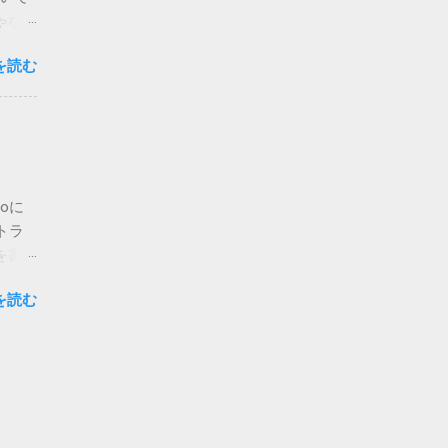
場合は
ゃな
かのチ
ア・
が主な
を読む
ご覧く
 メ
私でも
って指
人も出
d>
りも、
必要に
。 さ
字は、
開当日
oに
たら、
トラ
ージの
を書
.2
は未検
の通
を読む
atch
意味が
りま
何も書
聞き取
りたい
様に
ebサ
につ
が書か
くれ
前や番
開させ