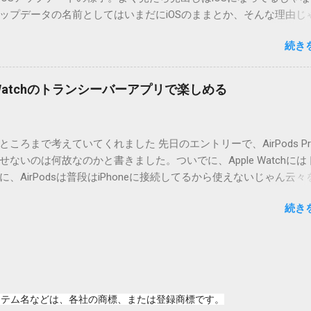
ジョン番号を持つパッチを適用してください。バージョンが古い
ップデータの名前としてはいまだにiOSのままとか、そんな理由じ
必要があります。0.5.0以降は、パッチが正常に当てられるかどう
うね。 それは混乱のもとですが、それよりも「Appleのソフトウェ
造してる方向けに、バージョンアップポイントをお知らせするの
続き
ートのセキュリティコンテンツについては、以下のWebサイトを
ずはどんなふうに使うものか説明し、設置方法は後述します。 使い方
の部分。 セキュリティコンテンツ…？ こんなブログをやっている
or（投稿者）を、2行目にカテゴリを、それぞれ<>（半角文字）で囲
ります。人によってはここで悩んだ結果、アップデートをしない
thorとカテゴリは事前にMTで作っておく必要があります。 <exten
pple Watchのトランシーバーアプリで楽しめる
ですよ。アップデートに限らず、分からないけどやってみる人よ
と、それ以降の行は追記項目（extend）として扱われますので、
いからやらない人の方が多いと思います。経験上の感覚ですけれど
この指定の前後に文字があってはいけません。また、<>の中の文
以下のWebサイト」のリンクをクリックしても、アップデート公
ころまで考えていてくれました 先日のエントリーで、AirPods Pr
と、該当するアップデートが未掲載だったりします。（もしかし
ないのは何故なのかと書きました。ついでに、Apple Watchには
設定アイコンにアップデートがある旨のバッヂがつく頃には、ペ
、AirPodsは普段はiPhoneに接続してるから使えないじゃん云々
ているのかもしれません） さらにさらに。スクショのiPad OS 13.2
違いでした。 手元にあるのはAirPodsのため、AirPods Proで
公開から数日たった今日、当該ページにアクセスした結果が以下
続き
ると思います。 iPhoneにAirPodsを接続した状態で、Apple W
このアップデートにはCVEの公開エントリがありません。」 もはや
動すると、AirPodsはトランシーバーのために機能するようにな
せん。大混乱です。見ろと書いてあるからリンクを開いたのに、
画面上にある送信ボタン（黄色い大きな丸）を押している間、AirPodsは
とは。 アップルのアップデート画面で、アップデートの詳細を知
プリを通して相手のApple Watchへ送信してくれます。相手が同
「詳しい情報」を開くのが一般人にとっては正解です。「以下のW
odsから聞こえてきます。 何も設定しなくても、期待した通りに自然
飛んじゃダメなんですね。 じゃあ、「以下のWebサイト」では何
リティ。 ただ、交信終了後のAirPodsは、音楽再生を再開しては
かというと、セキュリティ上の脆弱性や事件について、固有の名
ステム名などは、各社の商標、または登録商標です。
試験した結果なのでしょうか。交信が終わるたびに音楽再生を再