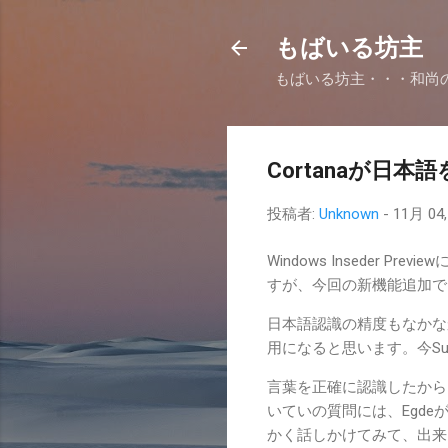
もばいる坊主
もばいる坊主・・・和尚
Cortanaが日
投稿者:
Unknown
-
11月 04,
Windows Inseder Pr
すが、今回の新機能追加で、
日本語認識の精度もなかな
用になると思います。今Su
言葉を正確に認識したから
いていの質問には、Egde
かく話しかけてみて、出来