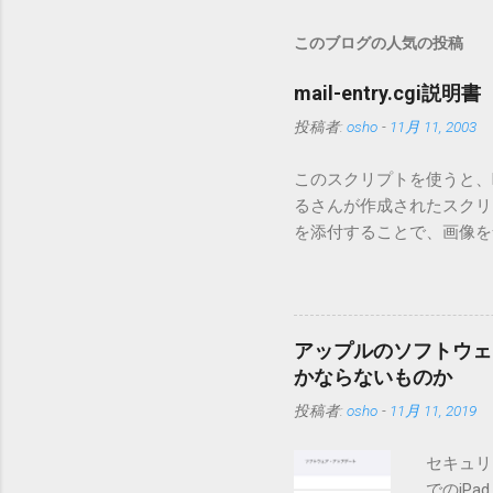
このブログの人気の投稿
mail-entry.cgi説明書
投稿者:
osho
-
11月 11, 2003
このスクリプトを使うと、Mo
るさんが作成されたスクリプト
を添付することで、画像を含
MT3.11で行っています。0
す。 現在のバージョンは0.5
点が多いため、こちらには
は0.6.3をご利用ください
アップルのソフトウェ
されてしまう不具合が存在し
かならないものか
entry.zipをダウンロ
投稿者:
osho
-
11月 11, 2019
を見ると「_MACOSX
ので無視してください。Ma
セキュリ
うようです。） Ver.0.
でのiP