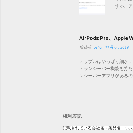
バージョン番号と同じバー
すか。ア
一つずつ順に適用していく
いでしょ
ェックをしていません。改
アップデ
目的となっています。 ま
ださい」
ール本文の1行目にauth
説明に困
定してください。使用するau
AirPods Pro、A
てきそう
と書かれただけの行がある
投稿者:
osho
-
11月 04, 2019
分からな
応じて指定してください。
らに。「
設...
アップルはやっぱり細かいと
とかです
トランシーバー機能を持たせ
各端末の
ンシーバーアプリがあるのに
準備ができ
いたのですが、これは大きな間
ですが、
証ですが、おそらく同じ結果にな
り。 「
でトランシーバーアプリを起
分かりま
す。Apple Watchの
いてない
った音声をトランシーバーア
場合は、
権利表記
して話したことは、AirP
イト」に
ながる。まさにアップルクオ
れている
記載されている会社名・製品名・シ
ませんでした。これは色々