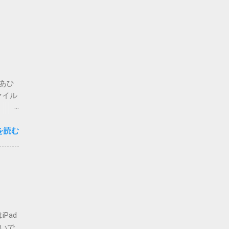
。あひ
ァイル
思いま
を読む
心配な
要な方
複登録
-
ォルダ
せん
てしま
Pad
いまの
ないで